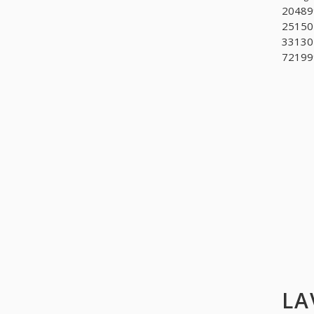
204899
251501
331302
721999
LA