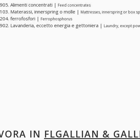
05. Alimenti concentrati |
Feed concentrates
03. Materassi, innerspring o molle |
Mattresses, innerspring or box sp
04. ferrofosfori |
Ferrophosphorus
02. Lavanderia, eccetto energia e gettoniera |
Laundry, except po
VORA IN
FLGALLIAN & GALL