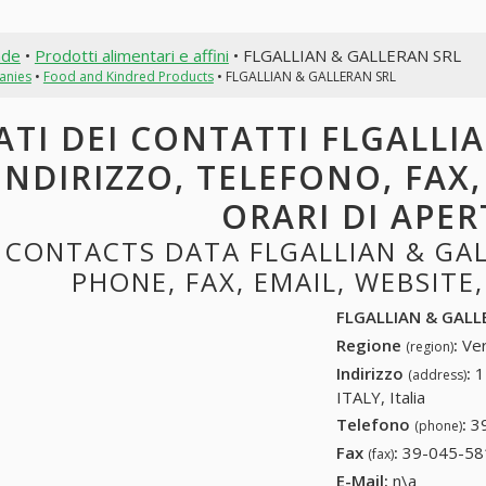
nde
•
Prodotti alimentari e affini
• FLGALLIAN & GALLERAN SRL
anies
•
Food and Kindred Products
• FLGALLIAN & GALLERAN SRL
ATI DEI CONTATTI FLGALLI
INDIRIZZO, TELEFONO, FAX,
ORARI DI APE
CONTACTS DATA FLGALLIAN & GAL
PHONE, FAX, EMAIL, WEBSITE
FLGALLIAN & GALL
Regione
:
Ver
(region)
Indirizzo
:
1
(address)
ITALY, Italia
Telefono
:
3
(phone)
Fax
:
39-045-58
(fax)
E-Mail:
n\a