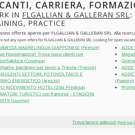
CANTI, CARRIERA, FORMAZI
RK IN
FLGALLIAN & GALLERAN SRL
:
INING, PRACTICE
 sono offerte aperte per FLGALLIAN & GALLERAN SRL. Alla ricerca di
re not any open offers for FLGALLIAN & GALLERAN SRL. Looking for open vacan
MMESSA MADRELINGUA GIAPPONESE (Firenze)
ADDET
 un Fisioterapista? Trova nuovi clienti con
Magazz
oriSalute.it (Cosenza)
Operat
chiamo giardinieri per lavori a Trieste (Trieste)
ADDET
NSULENTI SETTORE FOTOVOLTAICO E
ADDET
RMIO ENERGETICO (Arezzo)
(Pianoro)
O RICEVIMENTO HOTEL (Zola Predosa)
Promot
MATORI TURISTICI con francese - STAGIONI
019 (Livorno)
Trova lavoro adesso!
(Find out 