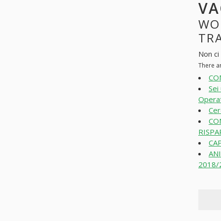
VA
WO
TRA
Non ci
There a
CO
Sei
Operat
Cer
CO
RISPA
CAP
ANI
2018/2