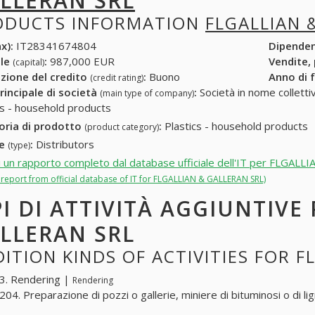
LLERAN SRL
ODUCTS INFORMATION
FLGALLIAN 
x):
IT28341674804
Dipende
ale
:
987,000 EUR
Vendite,
(capital)
zione del credito
:
Buono
Anno di 
(credit rating)
rincipale di società
:
Società in nome collettivo
(main type of company)
cs - household products
oria di prodotto
:
Plastics - household products
(product category)
re
:
Distributors
(type)
i un rapporto completo dal database ufficiale dell'IT per FLGAL
l report from official database of IT for FLGALLIAN & GALLERAN SRL)
PI DI ATTIVITÀ AGGIUNTIVE
LLERAN SRL
ITION KINDS OF ACTIVITIES FOR F
3. Rendering |
Rendering
04. Preparazione di pozzi o gallerie, miniere di bituminosi o di li