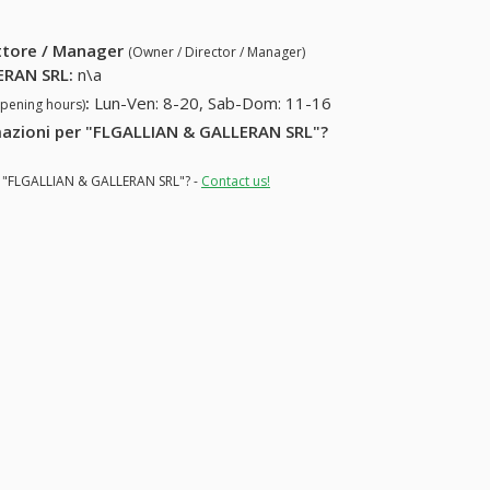
ettore / Manager
(Owner / Director / Manager)
ERAN SRL
:
n\a
:
Lun-Ven: 8-20, Sab-Dom: 11-16
opening hours)
ormazioni per "FLGALLIAN & GALLERAN SRL"?
or "FLGALLIAN & GALLERAN SRL"? -
Contact us!