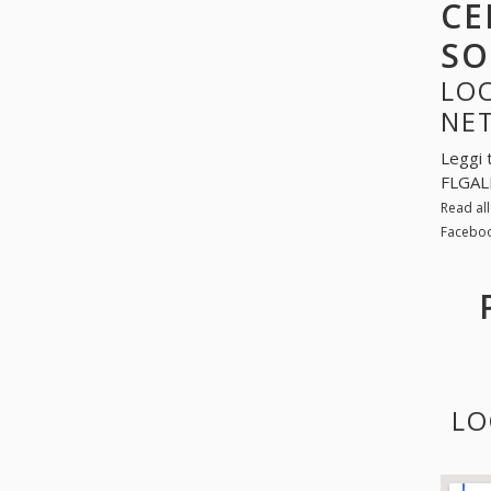
CE
SO
LOO
NE
Leggi 
FLGAL
Read al
Faceboo
LO