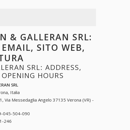
AN & GALLERAN SRL:
 EMAIL, SITO WEB,
RTURA
LERAN SRL: ADDRESS,
, OPENING HOURS
ERAN SRL
ona, Italia
1, Via Messedaglia Angelo 37135 Verona (VR) -
9-045-504-090
39-045-504-090
1-246
39-045-581-246