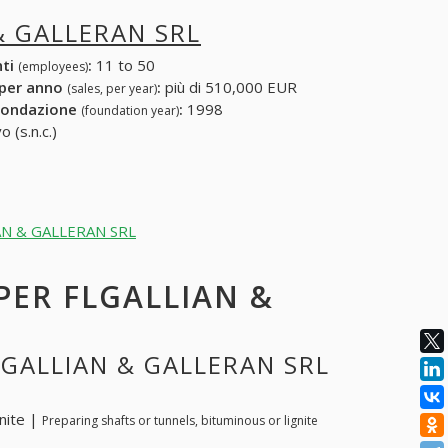
& GALLERAN SRL
nti
:
11 to 50
(employees)
 per anno
:
più di 510,000 EUR
(sales, per year)
fondazione
:
1998
(foundation year)
 (s.n.c.)
LIAN & GALLERAN SRL
 PER FLGALLIAN &
LGALLIAN & GALLERAN SRL
gnite |
Preparing shafts or tunnels, bituminous or lignite