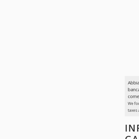
Abbia
banca
come 
We fo
taxes 
IN