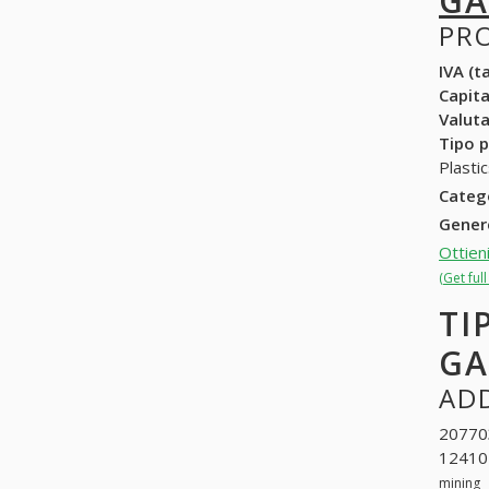
GA
PR
IVA (ta
Capit
Valuta
Tipo p
Plasti
Categ
Gene
Ottien
(Get ful
TI
GA
ADD
20770
124102
mining