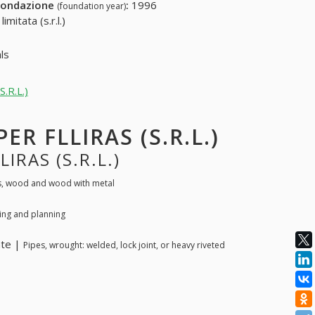
fondazione
:
1996
(foundation year)
mitata (s.r.l.)
ls
.R.L.)
ER FLLIRAS (S.R.L.)
IRAS (S.R.L.)
s, wood and wood with metal
ing and planning
nte |
Pipes, wrought: welded, lock joint, or heavy riveted