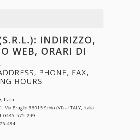
S.R.L.): INDIRIZZO,
TO WEB, ORARI DI
A
 ADDRESS, PHONE, FAX,
NING HOURS
, Italia
1, Via Braglio 36015 Schio (VI) - ITALY, Italia
9-0445-575-249
39-0445-575-249
75-434
39-0445-575-434