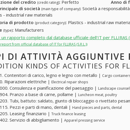
zione del credito
:
Perfetto
Anno di 
(credit rating)
rincipale di società
:
Società a responsabilità li
(main type of company)
s - industrial raw materials
oria di prodotto
:
Plastics - industrial raw materia
(product category)
re
:
Manufacturers
(type)
i un rapporto completo dal database ufficiale dell'IT per FLLIRAS (S
l report from official database of IT for FLLIRAS (S.R.L.))
PI DI ATTIVITÀ AGGIUNTIVE P
ITION KINDS OF ACTIVITIES FOR FLL
. Contenitori di carico, legno e legno con metallo |
Cargo container
. Riparazioni elettriche |
Electrical repair shops
00. Consulenza e pianificazione del paesaggio |
Landscape counsel
04. Pranzo a base di carne, pollame |
Luncheon meat, poultry
03. Tubi, battuto: saldato, giunto di bloccaggio o rivettato pesa
15. Pezzi e parti di mano, dentali |
Hand pieces and parts, dental
05. Leasing finanziario |
Truck finance leasing
02. Servizio di abbigliamento |
Apparel pressing service