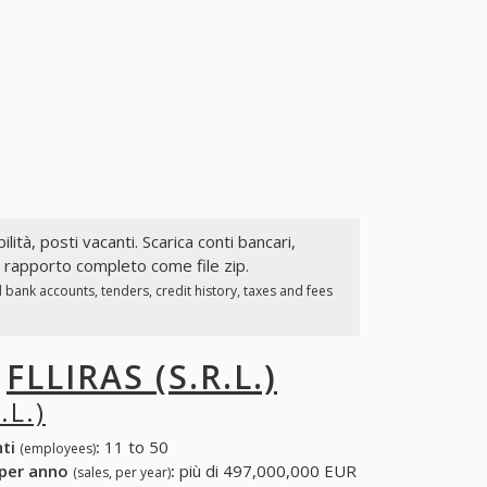
ilità, posti vacanti. Scarica conti bancari,
il rapporto completo come file zip.
bank accounts, tenders, credit history, taxes and fees
I
FLLIRAS (S.R.L.)
.L.)
nti
:
11 to 50
(employees)
 per anno
:
più di 497,000,000 EUR
(sales, per year)