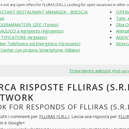
e not any open offers for FLLIRAS (S.R.L.). Looking for open vacancies in other
SISTANT RESTAURANT MANAGER - BRESCIA
OPERA
ia)
Tate, 
OGRAMMATORI J2EE (Torino)
Dba Or
AULICO a Agrigento (Agrigento)
Animato
TIFICATORE (Argelato)
AGENT
ker Telefonico ed Energetico (Grosseto)
Ricerc
l Center con proprio Smartphone (Milano)
Trova lavoro adesso!
(Find out 
RCA RISPOSTE FLLIRAS (S.R.
ETWORK
K FOR RESPONDS OF FLLIRAS (S.R.
tutti i commenti per
FLLIRAS (S.R.L.)
. Lascia una risposta per
FLLIR
In e Google+