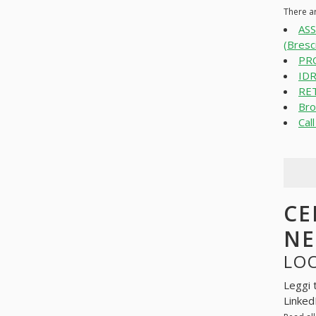
There ar
AS
(Bresc
PR
IDR
RET
Bro
Cal
CE
N
LOO
Leggi 
Linked