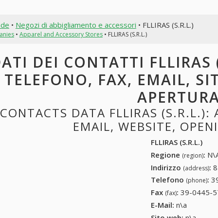
nde
•
Negozi di abbigliamento e accessori
• FLLIRAS (S.R.L.)
anies
•
Apparel and Accessory Stores
• FLLIRAS (S.R.L.)
ATI DEI CONTATTI FLLIRAS (
TELEFONO, FAX, EMAIL, SI
APERTUR
CONTACTS DATA FLLIRAS (S.R.L.):
EMAIL, WEBSITE, OPE
FLLIRAS (S.R.L.)
Regione
:
N\A
(region)
Indirizzo
:
8
(address)
Telefono
:
3
(phone)
Fax
:
39-0445-5
(fax)
E-Mail:
n\a
Sito web:
n\a