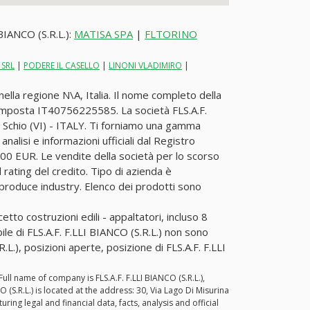
 BIANCO (S.R.L.):
MATISA SPA
|
FLTORINO
 SRL
|
PODERE IL CASELLO
|
LINONI VLADIMIRO
|
ella regione N\A, Italia. Il nome completo della
i imposta IT40756225585. La società FLS.A.F.
15 Schio (VI) - ITALY. Ti forniamo una gamma
analisi e informazioni ufficiali dal Registro
000 EUR. Le vendite della società per lo scorso
rating del credito. Tipo di azienda è
-produce industry. Elenco dei prodotti sono
etto costruzioni edili - appaltatori, incluso 8
ile di FLS.A.F. F.LLI BIANCO (S.R.L.) non sono
.L.), posizioni aperte, posizione di FLS.A.F. F.LLI
Full name of company is FLS.A.F. F.LLI BIANCO (S.R.L.),
.R.L.) is located at the address: 30, Via Lago Di Misurina
ng legal and financial data, facts, analysis and official