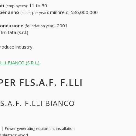
nti
:
11 to 50
(employees)
 per anno
:
minore di 536,000,000
(sales, per year)
fondazione
:
2001
(foundation year)
mitata (s.r.l.)
produce industry
.LLI BIANCO (S.R.L.)
ER FLS.A.F. F.LLI
.A.F. F.LLI BIANCO
a |
Power generating equipment installation
d shutters: wood