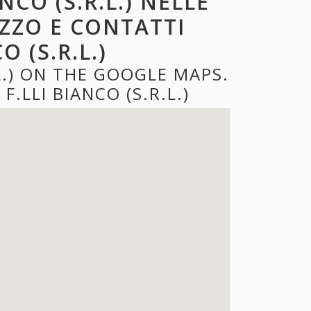
ANCO (S.R.L.) NELLE
IZZO E CONTATTI
O (S.R.L.)
.L.) ON THE GOOGLE MAPS.
.LLI BIANCO (S.R.L.)