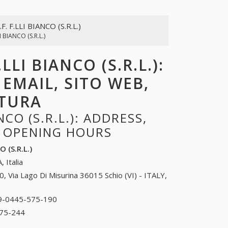
.F. F.LLI BIANCO (S.R.L.)
LI BIANCO (S.R.L.)
LLI BIANCO (S.R.L.):
 EMAIL, SITO WEB,
RTURA
NCO (S.R.L.): ADDRESS,
, OPENING HOURS
O (S.R.L.)
, Italia
0, Via Lago Di Misurina 36015 Schio (VI) - ITALY,
9-0445-575-190
39-0445-575-190
75-244
39-0445-575-244