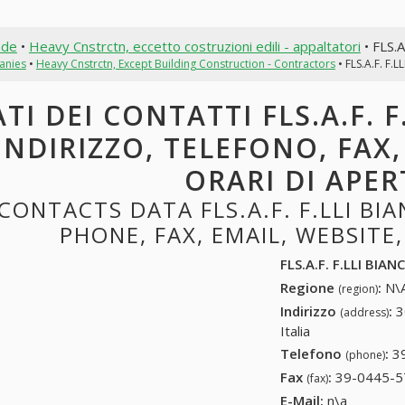
nde
•
Heavy Cnstrctn, eccetto costruzioni edili - appaltatori
• FLS.A
anies
•
Heavy Cnstrctn, Except Building Construction - Contractors
• FLS.A.F. F.L
TI DEI CONTATTI FLS.A.F. F.
INDIRIZZO, TELEFONO, FAX,
ORARI DI APE
CONTACTS DATA FLS.A.F. F.LLI BIA
PHONE, FAX, EMAIL, WEBSITE
FLS.A.F. F.LLI BIANC
Regione
:
N\A
(region)
Indirizzo
:
3
(address)
Italia
Telefono
:
3
(phone)
Fax
:
39-0445-5
(fax)
E-Mail:
n\a