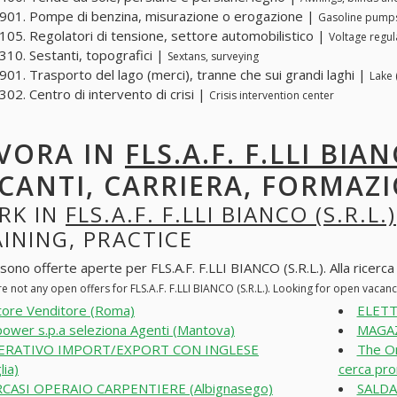
01. Pompe di benzina, misurazione o erogazione |
Gasoline pumps
05. Regolatori di tensione, settore automobilistico |
Voltage regul
10. Sestanti, topografici |
Sextans, surveying
01. Trasporto del lago (merci), tranne che sui grandi laghi |
Lake 
02. Centro di intervento di crisi |
Crisis intervention center
VORA IN
FLS.A.F. F.LLI BIAN
CANTI, CARRIERA, FORMAZI
RK IN
FLS.A.F. F.LLI BIANCO (S.R.L.)
INING, PRACTICE
sono offerte aperte per FLS.A.F. F.LLI BIANCO (S.R.L.). Alla ricerca 
e not any open offers for FLS.A.F. F.LLI BIANCO (S.R.L.). Looking for open vacan
tore Venditore (Roma)
ELETT
ower s.p.a seleziona Agenti (Mantova)
MAGAZZ
ERATIVO IMPORT/EXPORT CON INGLESE
The On
lia)
cerca pro
CASI OPERAIO CARPENTIERE (Albignasego)
SALDA