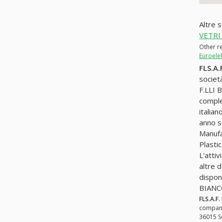
Altre 
VETRI
Other re
Euroele
FLS.A.
societ
F.LLI 
complet
italia
anno s
Manufa
Plasti
L'attiv
altre 
disponi
BIANCO
FLS.A.F.
company 
36015 Sc