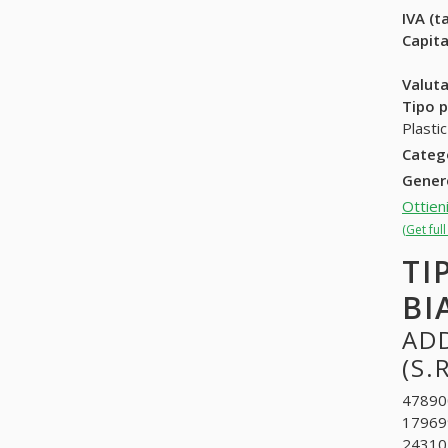
IVA (ta
Capit
Valuta
Tipo p
Plasti
Categ
Gene
Ottien
(Get ful
TI
BI
ADD
(S.R
478900
179699
243104