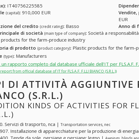
x):
IT40756225585
Dipende
ale
:
910,000 EUR
Vendite,
(capital)
EUR
zione del credito
:
Basso
Anno di 
(credit rating)
rincipale di società
:
Società a responsabilità li
(main type of company)
c products for the farm-produce industry
oria di prodotto
:
Plastic products for the farm-
(product category)
re
:
Manufacturers
(type)
i un rapporto completo dal database ufficiale dell'IT per FLS.A.F. F
l report from official database of IT for FLS.A.F. F.LLI BIANCO (S.R.L.))
PI DI ATTIVITÀ AGGIUNTIVE P
ANCO (S.R.L.)
ITION KINDS OF ACTIVITIES FOR FLS
.L.)
. Servizi di trasporto, nca |
Transportation services, nec
07. Installazione di apparecchiature per la produzione di energi
00. Tende da sole, persiane e persiane: legno |
Awnings, blinds an