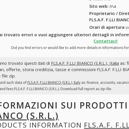
Sito web:
n\a
Proprietario / Dir
FLS.A.F. F.LLI BIANC
Orari di apertura
(
i trovato errori o vuoi aggiungere ulteriori dettagli in informa
Contattaci!
Did you find errors or would like to add more details in informations for "
mo trovato questi dati di
FLS.A.F. F.LLI BIANCO (S.R.L.), Italia
as: f
ri, offerte, storia creditizia, tasse e commissioni FLS.A.F. F.LLI B
file zip.
und such data of
FLS.A.F. F.LLI BIANCO (S.R.L.), Italy
as: finance, accounts, vacanc
and fees FLS.A.F. F.LLI BIANCO (S.R.L.). Download full report as zip-file.
FORMAZIONI SUI PRODOTT
ANCO (S.R.L.)
ODUCTS INFORMATION
FLS.A.F. F.L