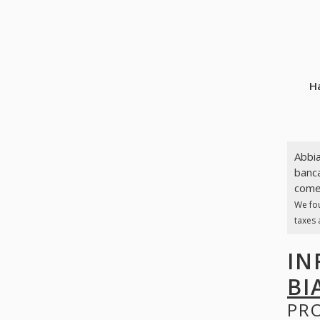
Ha
Abbia
banca
come 
We fo
taxes 
IN
BI
PR