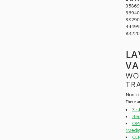
358699
369401
382903
444999
832203
LA
VA
WO
TRA
Non ci 
There ar
3 s
Rep
OP
(Medig
CER