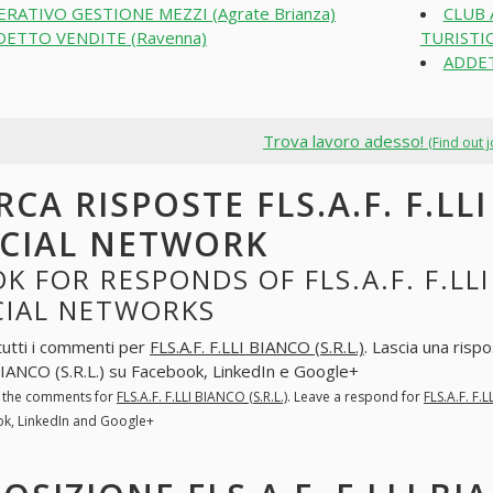
RATIVO GESTIONE MEZZI (Agrate Brianza)
CLUB 
DETTO VENDITE (Ravenna)
TURISTIC
ADDET
Trova lavoro adesso!
(Find out 
RCA RISPOSTE FLS.A.F. F.LLI
CIAL NETWORK
K FOR RESPONDS OF FLS.A.F. F.LLI 
CIAL NETWORKS
tutti i commenti per
FLS.A.F. F.LLI BIANCO (S.R.L.)
. Lascia una risp
BIANCO (S.R.L.) su Facebook, LinkedIn e Google+
l the comments for
FLS.A.F. F.LLI BIANCO (S.R.L.)
. Leave a respond for
FLS.A.F. F.L
k, LinkedIn and Google+