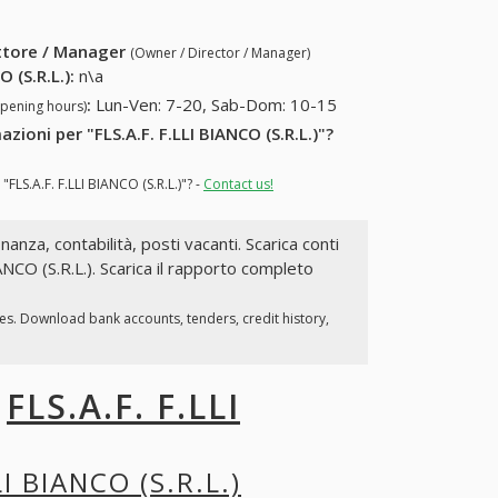
ettore / Manager
(Owner / Director / Manager)
O (S.R.L.)
:
n\a
:
Lun-Ven: 7-20, Sab-Dom: 10-15
opening hours)
zioni per "FLS.A.F. F.LLI BIANCO (S.R.L.)"?
FLS.A.F. F.LLI BIANCO (S.R.L.)"? -
Contact us!
inanza, contabilità, posti vacanti. Scarica conti
IANCO (S.R.L.). Scarica il rapporto completo
ies. Download bank accounts, tenders, credit history,
I
FLS.A.F. F.LLI
LI BIANCO (S.R.L.)