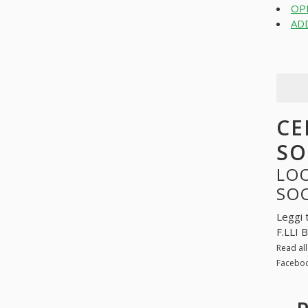
OPE
AD
CE
SO
LOO
SO
Leggi 
F.LLI 
Read al
Faceboo