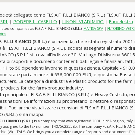
società collegate come FLS.A.F. F.LLI BIANCO (S.R.L.) FLS.A.F. F.LLI
 SRL
|
PODERE IL CASELLO
|
LINONI VLADIMIRO
|
Euroelektra
lated companies as FLS.A.F. F.LLI BIANCO (S.R.L.):
MATISA SPA
|
FLTORINO VETRI
ktra
F. F.LLI BIANCO (S.R.L.)
è un'azienda, che è stata registrata 2001 n
à è FLS.A.F. F.LLI BIANCO (S.R.L.), società assegnata al numero d
BIANCO (S.R.L.) si trova all'indirizzo: 30, Via Lago Di Misurina 360
a di rapporti e documenti contenenti dati legali e finanziari, fatti, 
no. 11 to 50 dipendenti lavorano in questa azienda. Capitale - 910,
ono state pari a minore di 536,000,000 EUR, e questo ha Basso il 
cturers. La categoria di industria è Plastic products for the farm
c products for the farm-produce industry.
ità principale di FLS.A.F. F.LLI BIANCO (S.R.L.) è Heavy Cnstrctn, ecc
destinazioni. Le informazioni su proprietario, direttore o responsab
bili. Puoi anche visualizzare recensioni di FLS.A.F. F.LLI BIANCO (S.R
 (S.R.L.) sulla mappa.
 F.LLI BIANCO (S.R.L.)
is a company, that was registered 2001 in N\A region, Italy. 
assigned to the tax number IT40756225585. The company FLS.A.F. F.LLI BIANCO (S
hio (VI) - ITALY. We brings you a complete range of reports and documents featuri