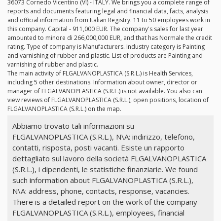
36073 Cornedo Vicentino (VI) - ITALY. We brings you a complete range of
reports and documents featuring legal and financial data, facts, analysis
and official information from Italian Registry. 11 to 50 employees work in
this company. Capital - 911,000 EUR. The company's sales for last year
amounted to minore di 266,000,000 EUR, and that has Normale the credit
rating. Type of company is Manufacturers. Industry category is Painting
and varnishing of rubber and plastic. List of products are Painting and
varnishing of rubber and plastic.
The main activity of FLGALVANOPLASTICA (S.R.L.) is Health Services,
including 5 other destinations. Information about owner, director or
manager of FLGALVANOPLASTICA (S.R.L.) is not available. You also can
view reviews of FLGALVANOPLASTICA (S.R.L.), open positions, location of
FLGALVANOPLASTICA (S.R.L.) on the map.
Abbiamo trovato tali informazioni su
FLGALVANOPLASTICA (S.R.L.), N\A: indirizzo, telefono,
contatti, risposta, posti vacanti. Esiste un rapporto
dettagliato sul lavoro della società FLGALVANOPLASTICA
(S.R.L.), i dipendenti, le statistiche finanziarie. We found
such information about FLGALVANOPLASTICA (S.R.L.),
N\A: address, phone, contacts, response, vacancies.
There is a detailed report on the work of the company
FLGALVANOPLASTICA (S.R.L.), employees, financial