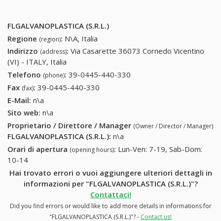
FLGALVANOPLASTICA (S.R.L.)
Regione
:
N\A, Italia
(region)
Indirizzo
:
Via Casarette 36073 Cornedo Vicentino
(address)
(VI) - ITALY, Italia
Telefono
:
39-0445-440-330
39-0445-440-330
(phone)
Fax
:
39-0445-440-330
39-0445-440-330
(fax)
E-Mail:
n\a
Sito web:
n\a
Proprietario / Direttore / Manager
(Owner / Director / Manager)
FLGALVANOPLASTICA (S.R.L.)
:
n\a
Orari di apertura
:
Lun-Ven: 7-19, Sab-Dom:
(opening hours)
10-14
Hai trovato errori o vuoi aggiungere ulteriori dettagli in
informazioni per "FLGALVANOPLASTICA (S.R.L.)"?
Contattaci!
Did you find errors or would like to add more details in informations for
"FLGALVANOPLASTICA (S.R.L.)"? -
Contact us!