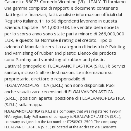
Casarette 36073 Cornedo Vicentino (VI) - ITALY. Ti forniamo
una gamma completa di rapporti e documenti contenenti
dati legali e finanziari, fatti, analisi e informazioni ufficiali dal
Registro italiano. 11 to 50 dipendenti lavorano in questa
azienda. Capitale - 911,000 EUR. Le vendite della società
per lo scorso anno sono state pari a minore di 266,000,000
EUR, e questo ha Normale il rating del credito. Tipo di
azienda è Manufacturers. La categoria di industria è Painting
and varnishing of rubber and plastic. Elenco dei prodotti
sono Painting and varnishing of rubber and plastic.
L'attività principale di FLGALVANOPLASTICA (S.R.L.) è Servizi
sanitari, incluso 5 altre destinazioni. Le informazioni su
proprietario, direttore o responsabile di
FLGALVANOPLASTICA (S.R.L.) non sono disponibili. Puoi
anche visualizzare recensioni di FLGALVANOPLASTICA
(S.R.L.), posizioni aperte, posizione di FLGALVANOPLASTICA
(S.R.L.) sulla mappa.
FLGALVANOPLASTICA (S.R.L.)
is a company, that was registered 1996 in
N\A region, Italy. Full name of company is FLGALVANOPLASTICA (S.R.L.),
company assigned to the tax number IT25820312500. The company
FLGALVANOPLASTICA (S.R.L.) is located at the address: Via Casarette