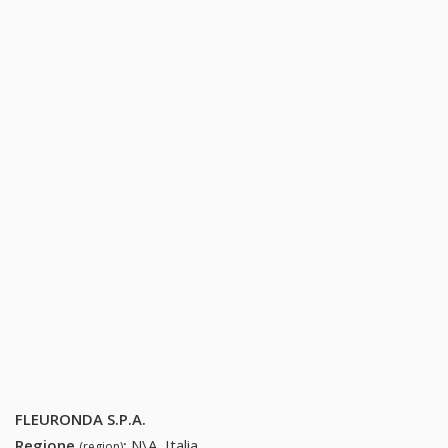
FLEURONDA S.P.A.
Regione
:
N\A, Italia
(region)