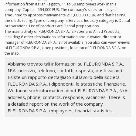
information from Italian Registry. 11 to 50 employees work in this
company. Capital - 594,000 EUR. The company's sales for last year
amounted to approssimativamente 211,000,000 EUR, and that has N\A
the credit rating. Type of company is Services. Industry category is Dental
preparations. List of products are Dental preparations.
The main activity of FLEURONDA S.P.A. is Paper and Allied Products,
including 6 other destinations. Information about owner, director or
manager of FLEURONDA S.P.A. is not available. You also can view reviews
of FLEURONDA S.P.A., open positions, location of FLEURONDA S.P.A. on
the map.
Abbiamo trovato tali informazioni su FLEURONDA S.P.A.,
N\A: indirizzo, telefono, contatti, risposta, posti vacanti.
Esiste un rapporto dettagliato sul lavoro della società
FLEURONDA S.P.A., i dipendenti, le statistiche finanziarie.
We found such information about FLEURONDA S.P.A., N\A:
address, phone, contacts, response, vacancies. There is
a detailed report on the work of the company
FLEURONDA S.P.A., employees, financial statistics.