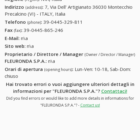
Indirizzo
:
7, Via Dell' Artigianato 36030 Montecchio
(address)
Precalcino (VI) - ITALY, Italia
Telefono
:
39-0445-329-811
39-0445-329-811
(phone)
Fax
:
39-0445-865-246
39-0445-865-246
(fax)
E-Mail:
n\a
Sito web:
n\a
Proprietario / Direttore / Manager
(Owner / Director / Manager)
FLEURONDA S.P.A.
:
n\a
Orari di apertura
:
Lun-Ven: 10-18, Sab-Dom:
(opening hours)
chiuso
Hai trovato errori o vuoi aggiungere ulteriori dettagli in
informazioni per "FLEURONDA S.P.A."?
Contattaci!
Did you find errors or would like to add more details in informations for
"FLEURONDA S.P.A."? -
Contact us!