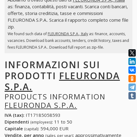
as: finanza, contabilità, posti vacanti. Scarica conti bancari,
offerte, storia creditizia, tasse e commissioni
FLEURONDA S.P.A.. Scarica il rapporto completo come file
zip.
We found such data of
FLEURONDA S.P.A., Italy
as: finance, accounts,
vacancies. Download bank accounts, tenders, credit history, taxes and
fees FLEURONDA S.P.A.. Download full report as zip-file.
INFORMAZIONI SUI
PRODOTTI
FLEURONDA
S.P.A.
PRODUCTS INFORMATION
FLEURONDA S.P.A.
IVA (tax):
IT17185058593
Dipendenti
:
11 to 50
(employees)
Capitale
:
594,000 EUR
(capital)
Vendite, per anno
:
approssimativamente
(sales, per year)