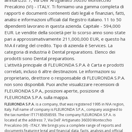
all'indirizzo: 7, Via Dell' Artigianato 36030 Montecchio
Precalcino (VI) - ITALY. Ti forniamo una gamma completa di
rapporti e documenti contenenti dati legali e finanziari, fatti,
analisi e informazioni ufficiali dal Registro italiano. 11 to 50
dipendenti lavorano in questa azienda. Capitale - 594,000
EUR. Le vendite della società per lo scorso anno sono state
pari a approssimativamente 211,000,000 EUR, e questo ha
N\A il rating del credito. Tipo di azienda è Services. La
categoria di industria è Dental preparations. Elenco dei
prodotti sono Dental preparations.
L'attività principale di FLEURONDA S.P.A. è Carta e prodotti
correlati, incluso 6 altre destinazioni. Le informazioni su
proprietario, direttore o responsabile di FLEURONDA S.P.A.
non sono disponibili. Puoi anche visualizzare recensioni di
FLEURONDA S.P.A., posizioni aperte, posizione di
FLEURONDA S.P.A. sulla mappa.
FLEURONDA S.P.A.
is a company, that was registered 1995 in N\A region,
Italy. Full name of company is FLEURONDA S.P.A., company assigned to
the tax number IT17185058593. The company FLEURONDA S.P.A. is
located at the address: 7, Via Dell' Artigianato 36030 Montecchio
Precalcino (VI) - ITALY. We brings you a complete range of reports and
documents featuring legal and financial data, facts, analysis and official