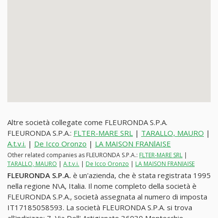
Altre società collegate come FLEURONDA S.P.A.
FLEURONDA S.P.A.:
FLTER-MARE SRL
|
TARALLO, MAURO
|
A.t.v.i.
|
De Icco Oronzo
|
LA MAISON FRANاAISE
Other related companies as FLEURONDA S.P.A.:
FLTER-MARE SRL
|
TARALLO, MAURO
|
A.t.v.i.
|
De Icco Oronzo
|
LA MAISON FRANاAISE
FLEURONDA S.P.A.
è un'azienda, che è stata registrata 1995
nella regione N\A, Italia. Il nome completo della società è
FLEURONDA S.P.A., società assegnata al numero di imposta
IT17185058593. La società FLEURONDA S.P.A. si trova