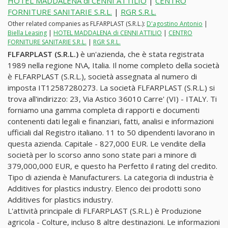
HOTEL MADDALENA di CENNI ATTILIO
|
CENTRO
FORNITURE SANITARIE S.R.L.
|
RGR S.R.L.
Other related companies as FLFARPLAST (S.R.L.):
D'agostino Antonio
|
Biella Leasing
|
HOTEL MADDALENA di CENNI ATTILIO
|
CENTRO
FORNITURE SANITARIE S.R.L.
|
RGR S.R.L.
FLFARPLAST (S.R.L.)
è un'azienda, che è stata registrata
1989 nella regione N\A, Italia. Il nome completo della società
è FLFARPLAST (S.R.L.), società assegnata al numero di
imposta IT12587280273. La società FLFARPLAST (S.R.L.) si
trova all'indirizzo: 23, Via Astico 36010 Carre' (VI) - ITALY. Ti
forniamo una gamma completa di rapporti e documenti
contenenti dati legali e finanziari, fatti, analisi e informazioni
ufficiali dal Registro italiano. 11 to 50 dipendenti lavorano in
questa azienda. Capitale - 827,000 EUR. Le vendite della
società per lo scorso anno sono state pari a minore di
379,000,000 EUR, e questo ha Perfetto il rating del credito.
Tipo di azienda è Manufacturers. La categoria di industria è
Additives for plastics industry. Elenco dei prodotti sono
Additives for plastics industry.
L'attività principale di FLFARPLAST (S.R.L.) è Produzione
agricola - Colture, incluso 8 altre destinazioni. Le informazioni