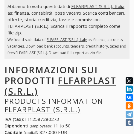
Abbiamo trovato questi dati di
FLFARPLAST (S.R.L.), Italia
as: finanza, contabilità, posti vacanti. Scarica conti bancari,
offerte, storia creditizia, tasse e commissioni
FLFARPLAST (S.R.L.). Scarica il rapporto completo come
file zip.
We found such data of
FLFARPLAST (S.R.L.), Italy
as: finance, accounts,
vacancies. Download bank accounts, tenders, credit history, taxes and
fees FLFARPLAST (S.R.L.). Download full report as zip-file.
INFORMAZIONI SUI
PRODOTTI
FLFARPLAST
(S.R.L.)
PRODUCTS INFORMATION
FLFARPLAST (S.R.L.)
IVA (tax):
IT12587280273
Dipendenti
:
11 to 50
(employees)
Capitale
:
827,000 EUR
(capital)