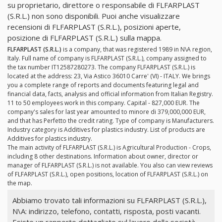
su proprietario, direttore o responsabile di FLFARPLAST
(S.R.L.) non sono disponibili. Puoi anche visualizzare
recensioni di FLFARPLAST (S.R.L.), posizioni aperte,
posizione di FLFARPLAST (S.R.L.) sulla mappa.
FLFARPLAST (S.R.L.)
is a company, that was registered 1989 in N\A region,
Italy. Full name of company is FLFARPLAST (S.R.L.), company assigned to
the tax number IT12587280273. The company FLFARPLAST (S.R.L.) is
located at the address: 23, Via Astico 36010 Carre' (VI) - ITALY. We brings
you a complete range of reports and documents featuring legal and
financial data, facts, analysis and official information from Italian Registry.
11 to 50 employees work in this company. Capital - 827,000 EUR. The
company's sales for last year amounted to minore di 379,000,000 EUR,
and that has Perfetto the credit rating. Type of company is Manufacturers.
Industry category is Additives for plastics industry. List of products are
Additives for plastics industry.
The main activity of FLFARPLAST (S.R.L.) is Agricultural Production - Crops,
including 8 other destinations. Information about owner, director or
manager of FLFARPLAST (S.R.L.) is not available. You also can view reviews
of FLFARPLAST (S.R.L.), open positions, location of FLFARPLAST (S.R.L.) on
the map.
Abbiamo trovato tali informazioni su FLFARPLAST (S.R.L.),
N\A: indirizzo, telefono, contatti, risposta, posti vacanti.
Esiste un rapporto dettagliato sul lavoro della società