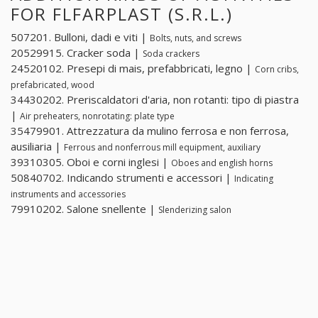
FOR FLFARPLAST (S.R.L.)
507201. Bulloni, dadi e viti |
Bolts, nuts, and screws
20529915. Cracker soda |
Soda crackers
24520102. Presepi di mais, prefabbricati, legno |
Corn cribs,
prefabricated, wood
34430202. Preriscaldatori d'aria, non rotanti: tipo di piastra
|
Air preheaters, nonrotating: plate type
35479901. Attrezzatura da mulino ferrosa e non ferrosa,
ausiliaria |
Ferrous and nonferrous mill equipment, auxiliary
39310305. Oboi e corni inglesi |
Oboes and english horns
50840702. Indicando strumenti e accessori |
Indicating
instruments and accessories
79910202. Salone snellente |
Slenderizing salon