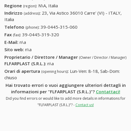
Regione
:
N\A, Italia
(region)
Indirizzo
:
23, Via Astico 36010 Carre' (VI) - ITALY,
(address)
Italia
Telefono
:
39-0445-315-060
39-0445-315-060
(phone)
Fax
:
39-0445-319-320
39-0445-319-320
(fax)
E-Mail:
n\a
Sito web:
n\a
Proprietario / Direttore / Manager
(Owner / Director / Manager)
FLFARPLAST (S.R.L.)
:
n\a
Orari di apertura
:
Lun-Ven: 8-18, Sab-Dom:
(opening hours)
chiuso
Hai trovato errori o vuoi aggiungere ulteriori dettagli in
informazioni per "FLFARPLAST (S.R.L.)"?
Contattaci!
Did you find errors or would like to add more details in informations for
"FLFARPLAST (S.R.L.)"? -
Contact us!