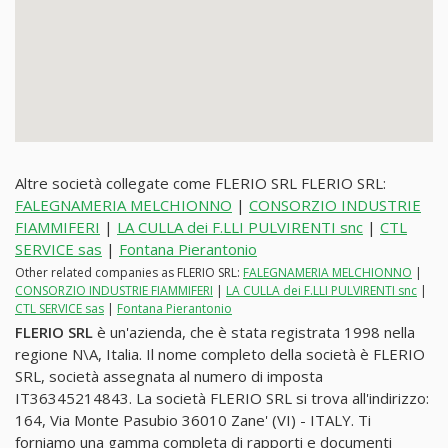
Altre società collegate come FLERIO SRL FLERIO SRL:
FALEGNAMERIA MELCHIONNO
|
CONSORZIO INDUSTRIE
FIAMMIFERI
|
LA CULLA dei F.LLI PULVIRENTI snc
|
CTL
SERVICE sas
|
Fontana Pierantonio
Other related companies as FLERIO SRL:
FALEGNAMERIA MELCHIONNO
|
CONSORZIO INDUSTRIE FIAMMIFERI
|
LA CULLA dei F.LLI PULVIRENTI snc
|
CTL SERVICE sas
|
Fontana Pierantonio
FLERIO SRL
è un'azienda, che è stata registrata 1998 nella
regione N\A, Italia. Il nome completo della società è FLERIO
SRL, società assegnata al numero di imposta
IT36345214843. La società FLERIO SRL si trova all'indirizzo:
164, Via Monte Pasubio 36010 Zane' (VI) - ITALY. Ti
forniamo una gamma completa di rapporti e documenti