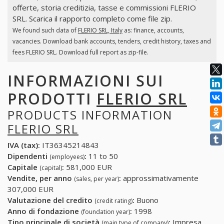
offerte, storia creditizia, tasse e commissioni FLERIO
SRL. Scarica il rapporto completo come file zip.
We found such data of
FLERIO SRL, Italy
as: finance, accounts,
vacancies. Download bank accounts, tenders, credit history, taxes and
fees FLERIO SRL. Download full report as zip-file.
INFORMAZIONI SUI
PRODOTTI
FLERIO SRL
PRODUCTS INFORMATION
FLERIO SRL
IVA (tax):
IT36345214843
Dipendenti
:
11 to 50
(employees)
Capitale
:
581,000 EUR
(capital)
Vendite, per anno
:
approssimativamente
(sales, per year)
307,000 EUR
Valutazione del credito
:
Buono
(credit rating)
Anno di fondazione
:
1998
(foundation year)
Tipo principale di società
:
Impresa
(main type of company)