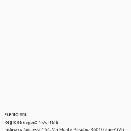
FLERIO SRL
Regione
:
N\A, Italia
(region)
Indirizzo
:
164, Via Monte Pasubio 36010 Zane' (VI)
(address)