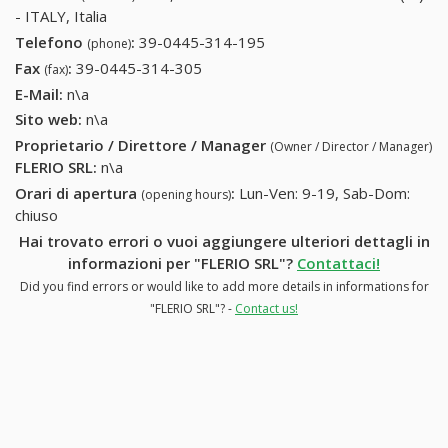
- ITALY, Italia
Telefono
:
39-0445-314-195
39-0445-314-195
(phone)
Fax
:
39-0445-314-305
39-0445-314-305
(fax)
E-Mail:
n\a
Sito web:
n\a
Proprietario / Direttore / Manager
(Owner / Director / Manager)
FLERIO SRL
:
n\a
Orari di apertura
:
Lun-Ven: 9-19, Sab-Dom:
(opening hours)
chiuso
Hai trovato errori o vuoi aggiungere ulteriori dettagli in
informazioni per "FLERIO SRL"?
Contattaci!
Did you find errors or would like to add more details in informations for
"FLERIO SRL"? -
Contact us!