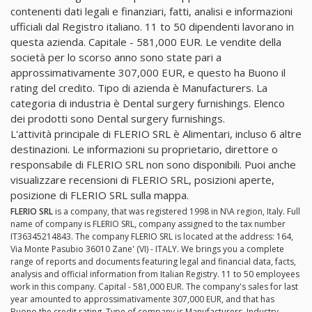
contenenti dati legali e finanziari, fatti, analisi e informazioni
ufficiali dal Registro italiano. 11 to 50 dipendenti lavorano in
questa azienda. Capitale - 581,000 EUR. Le vendite della
società per lo scorso anno sono state pari a
approssimativamente 307,000 EUR, e questo ha Buono il
rating del credito. Tipo di azienda è Manufacturers. La
categoria di industria è Dental surgery furnishings. Elenco
dei prodotti sono Dental surgery furnishings.
L'attività principale di FLERIO SRL è Alimentari, incluso 6 altre
destinazioni. Le informazioni su proprietario, direttore o
responsabile di FLERIO SRL non sono disponibili. Puoi anche
visualizzare recensioni di FLERIO SRL, posizioni aperte,
posizione di FLERIO SRL sulla mappa.
FLERIO SRL
is a company, that was registered 1998 in N\A region, Italy. Full
name of company is FLERIO SRL, company assigned to the tax number
IT36345214843. The company FLERIO SRL is located at the address: 164,
Via Monte Pasubio 36010 Zane' (VI) - ITALY. We brings you a complete
range of reports and documents featuring legal and financial data, facts,
analysis and official information from Italian Registry. 11 to 50 employees
work in this company. Capital - 581,000 EUR. The company's sales for last
year amounted to approssimativamente 307,000 EUR, and that has
Buono the credit rating. Type of company is Manufacturers. Industry