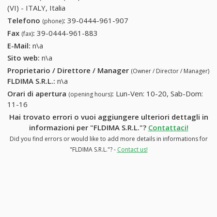
(VI) - ITALY, Italia
Telefono
:
39-0444-961-907
39-0444-961-907
(phone)
Fax
:
39-0444-961-883
39-0444-961-883
(fax)
E-Mail:
n\a
Sito web:
n\a
Proprietario / Direttore / Manager
(Owner / Director / Manager)
FLDIMA S.R.L.
:
n\a
Orari di apertura
:
Lun-Ven: 10-20, Sab-Dom:
(opening hours)
11-16
Hai trovato errori o vuoi aggiungere ulteriori dettagli in
informazioni per "FLDIMA S.R.L."?
Contattaci!
Did you find errors or would like to add more details in informations for
"FLDIMA S.R.L."? -
Contact us!