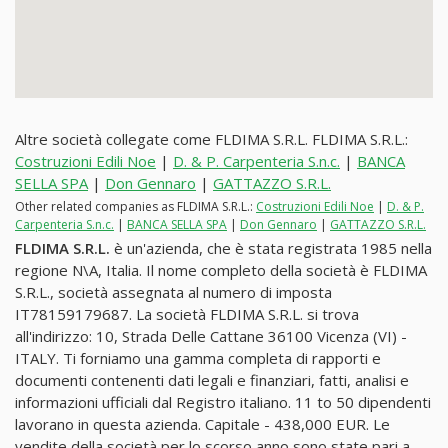
Altre società collegate come FLDIMA S.R.L. FLDIMA S.R.L.:
Costruzioni Edili Noe
|
D. & P. Carpenteria S.n.c.
|
BANCA
SELLA SPA
|
Don Gennaro
|
GATTAZZO S.R.L.
Other related companies as FLDIMA S.R.L.:
Costruzioni Edili Noe
|
D. & P.
Carpenteria S.n.c.
|
BANCA SELLA SPA
|
Don Gennaro
|
GATTAZZO S.R.L.
FLDIMA S.R.L.
è un'azienda, che è stata registrata 1985 nella
regione N\A, Italia. Il nome completo della società è FLDIMA
S.R.L., società assegnata al numero di imposta
IT78159179687. La società FLDIMA S.R.L. si trova
all'indirizzo: 10, Strada Delle Cattane 36100 Vicenza (VI) -
ITALY. Ti forniamo una gamma completa di rapporti e
documenti contenenti dati legali e finanziari, fatti, analisi e
informazioni ufficiali dal Registro italiano. 11 to 50 dipendenti
lavorano in questa azienda. Capitale - 438,000 EUR. Le
vendite della società per lo scorso anno sono state pari a