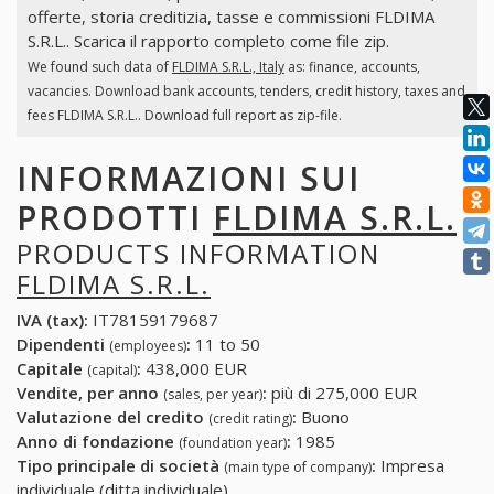
offerte, storia creditizia, tasse e commissioni FLDIMA
S.R.L.. Scarica il rapporto completo come file zip.
We found such data of
FLDIMA S.R.L., Italy
as: finance, accounts,
vacancies. Download bank accounts, tenders, credit history, taxes and
fees FLDIMA S.R.L.. Download full report as zip-file.
INFORMAZIONI SUI
PRODOTTI
FLDIMA S.R.L.
PRODUCTS INFORMATION
FLDIMA S.R.L.
IVA (tax):
IT78159179687
Dipendenti
:
11 to 50
(employees)
Capitale
:
438,000 EUR
(capital)
Vendite, per anno
:
più di 275,000 EUR
(sales, per year)
Valutazione del credito
:
Buono
(credit rating)
Anno di fondazione
:
1985
(foundation year)
Tipo principale di società
:
Impresa
(main type of company)
individuale (ditta individuale)