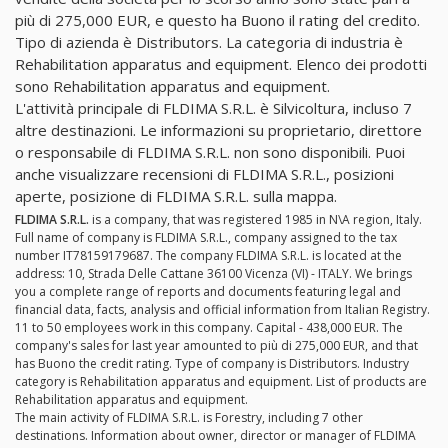
più di 275,000 EUR, e questo ha Buono il rating del credito.
Tipo di azienda è Distributors. La categoria di industria è
Rehabilitation apparatus and equipment. Elenco dei prodotti
sono Rehabilitation apparatus and equipment.
L'attività principale di FLDIMA S.R.L. è Silvicoltura, incluso 7
altre destinazioni. Le informazioni su proprietario, direttore
o responsabile di FLDIMA S.R.L. non sono disponibili. Puoi
anche visualizzare recensioni di FLDIMA S.R.L., posizioni
aperte, posizione di FLDIMA S.R.L. sulla mappa.
FLDIMA S.R.L.
is a company, that was registered 1985 in N\A region, Italy.
Full name of company is FLDIMA S.R.L., company assigned to the tax
number IT78159179687. The company FLDIMA S.R.L. is located at the
address: 10, Strada Delle Cattane 36100 Vicenza (VI) - ITALY. We brings
you a complete range of reports and documents featuring legal and
financial data, facts, analysis and official information from Italian Registry.
11 to 50 employees work in this company. Capital - 438,000 EUR. The
company's sales for last year amounted to più di 275,000 EUR, and that
has Buono the credit rating. Type of company is Distributors. Industry
category is Rehabilitation apparatus and equipment. List of products are
Rehabilitation apparatus and equipment.
The main activity of FLDIMA S.R.L. is Forestry, including 7 other
destinations. Information about owner, director or manager of FLDIMA