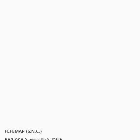
FLFEMAP (S.N.C.)
Regione
:
N\A, Italia
(region)