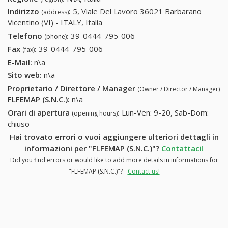
Indirizzo
:
5, Viale Del Lavoro 36021 Barbarano
(address)
Vicentino (VI) - ITALY, Italia
Telefono
:
39-0444-795-006
39-0444-795-006
(phone)
Fax
:
39-0444-795-006
39-0444-795-006
(fax)
E-Mail:
n\a
Sito web:
n\a
Proprietario / Direttore / Manager
(Owner / Director / Manager)
FLFEMAP (S.N.C.)
:
n\a
Orari di apertura
:
Lun-Ven: 9-20, Sab-Dom:
(opening hours)
chiuso
Hai trovato errori o vuoi aggiungere ulteriori dettagli in
informazioni per "FLFEMAP (S.N.C.)"?
Contattaci!
Did you find errors or would like to add more details in informations for
"FLFEMAP (S.N.C.)"? -
Contact us!