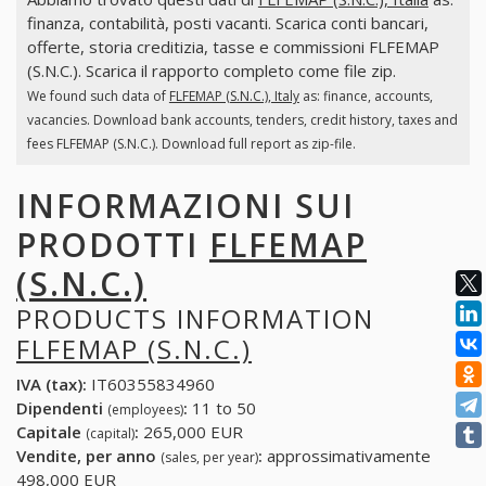
finanza, contabilità, posti vacanti. Scarica conti bancari,
offerte, storia creditizia, tasse e commissioni FLFEMAP
(S.N.C.). Scarica il rapporto completo come file zip.
We found such data of
FLFEMAP (S.N.C.), Italy
as: finance, accounts,
vacancies. Download bank accounts, tenders, credit history, taxes and
fees FLFEMAP (S.N.C.). Download full report as zip-file.
INFORMAZIONI SUI
PRODOTTI
FLFEMAP
(S.N.C.)
PRODUCTS INFORMATION
FLFEMAP (S.N.C.)
IVA (tax):
IT60355834960
Dipendenti
:
11 to 50
(employees)
Capitale
:
265,000 EUR
(capital)
Vendite, per anno
:
approssimativamente
(sales, per year)
498,000 EUR