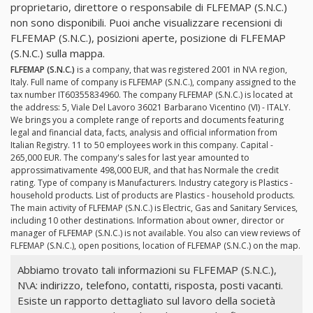
proprietario, direttore o responsabile di FLFEMAP (S.N.C.)
non sono disponibili. Puoi anche visualizzare recensioni di
FLFEMAP (S.N.C.), posizioni aperte, posizione di FLFEMAP
(S.N.C.) sulla mappa.
FLFEMAP (S.N.C.)
is a company, that was registered 2001 in N\A region,
Italy. Full name of company is FLFEMAP (S.N.C.), company assigned to the
tax number IT60355834960. The company FLFEMAP (S.N.C.) is located at
the address: 5, Viale Del Lavoro 36021 Barbarano Vicentino (VI) - ITALY.
We brings you a complete range of reports and documents featuring
legal and financial data, facts, analysis and official information from
Italian Registry. 11 to 50 employees work in this company. Capital -
265,000 EUR. The company's sales for last year amounted to
approssimativamente 498,000 EUR, and that has Normale the credit
rating. Type of company is Manufacturers. Industry category is Plastics -
household products. List of products are Plastics - household products.
The main activity of FLFEMAP (S.N.C.) is Electric, Gas and Sanitary Services,
including 10 other destinations. Information about owner, director or
manager of FLFEMAP (S.N.C.) is not available. You also can view reviews of
FLFEMAP (S.N.C.), open positions, location of FLFEMAP (S.N.C.) on the map.
Abbiamo trovato tali informazioni su FLFEMAP (S.N.C.),
N\A: indirizzo, telefono, contatti, risposta, posti vacanti.
Esiste un rapporto dettagliato sul lavoro della società