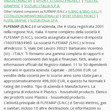
INDUSTRIALI srl
|
SPORT STUDIO PROJECT
|
FUSTEL
GRAPHIC
|
SUZUKI ITALIA S.P.A.
Other related companies as FLFEMAP (S.N.C.):
FLSENO & SENO (S.R.L.)
|
COSTRUZIONI IMPIANTI INDUSTRIALI srl
|
SPORT STUDIO PROJECT
|
FUSTEL GRAPHIC
|
SUZUKI ITALIA S.P.A.
FLFEMAP (S.N.C.)
è un'azienda, che è stata registrata 2001
nella regione N\A, Italia. Il nome completo della società è
FLFEMAP (S.N.C.), società assegnata al numero di imposta
IT60355834960. La società FLFEMAP (S.N.C.) si trova
all'indirizzo: 5, Viale Del Lavoro 36021 Barbarano Vicentino
(VI) - ITALY. Ti forniamo una gamma completa di rapporti e
documenti contenenti dati legali e finanziari, fatti, analisi e
informazioni ufficiali dal Registro italiano. 11 to 50 dipendenti
lavorano in questa azienda. Capitale - 265,000 EUR. Le
vendite della società per lo scorso anno sono state pari a
approssimativamente 498,000 EUR, e questo ha Normale il
rating del credito. Tipo di azienda è Manufacturers. La
categoria di industria è Plastics - household products. Elenco
dei prodotti sono Plastics - household products.
L'attività principale di FLFEMAP (S.N.C.) è Servizi elettrici, gas
e sanitari, incluso 10 altre destinazioni. Le informazioni su