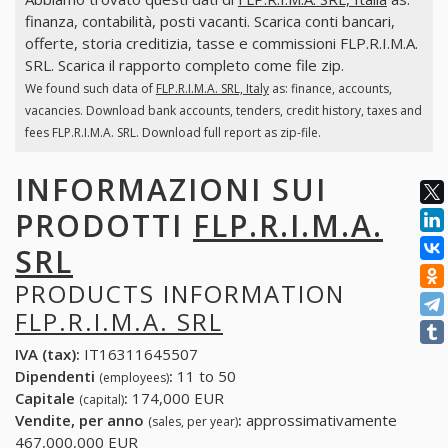
finanza, contabilità, posti vacanti. Scarica conti bancari,
offerte, storia creditizia, tasse e commissioni FLP.R.I.M.A.
SRL. Scarica il rapporto completo come file zip.
We found such data of
FLP.R.I.M.A. SRL, Italy
as: finance, accounts,
vacancies. Download bank accounts, tenders, credit history, taxes and
fees FLP.R.I.M.A. SRL. Download full report as zip-file.
INFORMAZIONI SUI
PRODOTTI
FLP.R.I.M.A.
SRL
PRODUCTS INFORMATION
FLP.R.I.M.A. SRL
IVA (tax):
IT16311645507
Dipendenti
:
11 to 50
(employees)
Capitale
:
174,000 EUR
(capital)
Vendite, per anno
:
approssimativamente
(sales, per year)
467,000,000 EUR