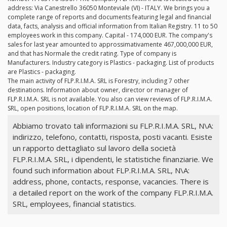
address: Via Canestrello 36050 Monteviale (VI) - ITALY. We brings you a
complete range of reports and documents featuring legal and financial
data, facts, analysis and official information from Italian Registry. 11 to 50
employees work in this company. Capital - 174,000 EUR. The company's
sales for last year amounted to approssimativamente 467,000,000 EUR,
and that has Normale the credit rating. Type of company is
Manufacturers. Industry category is Plastics - packaging. List of products
are Plastics - packaging.
The main activity of FLP.R.I.M.A. SRL is Forestry, including 7 other
destinations. Information about owner, director or manager of
FLP.R.I.M.A. SRL is not available. You also can view reviews of FLP.R.I.M.A.
SRL, open positions, location of FLP.R.I.M.A. SRL on the map.
Abbiamo trovato tali informazioni su FLP.R.I.M.A. SRL, N\A:
indirizzo, telefono, contatti, risposta, posti vacanti. Esiste
un rapporto dettagliato sul lavoro della società
FLP.R.I.M.A. SRL, i dipendenti, le statistiche finanziarie. We
found such information about FLP.R.I.M.A. SRL, N\A:
address, phone, contacts, response, vacancies. There is
a detailed report on the work of the company FLP.R.I.M.A.
SRL, employees, financial statistics.