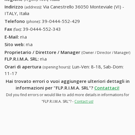
Indirizzo
:
Via Canestrello 36050 Monteviale (VI) -
(address)
ITALY, Italia
Telefono
:
39-0444-552-429
39-0444-552-429
(phone)
Fax
:
39-0444-552-343
39-0444-552-343
(fax)
E-Mail:
n\a
Sito web:
n\a
Proprietario / Direttore / Manager
(Owner / Director / Manager)
FLP.R.I.M.A. SRL
:
n\a
Orari di apertura
:
Lun-Ven: 8-18, Sab-Dom:
(opening hours)
11-17
Hai trovato errori o vuoi aggiungere ulteriori dettagli in
informazioni per "FLP.R.I.M.A. SRL"?
Contattaci!
Did you find errors or would like to add more details in informations for
"FLP.R.I.M.A. SRL"? -
Contact us!