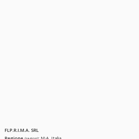
FLP.R.I.M.A. SRL
Regione
:
N\A, Italia
(region)