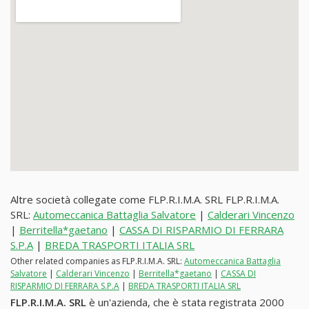
Altre società collegate come FLP.R.I.M.A. SRL FLP.R.I.M.A.
SRL:
Automeccanica Battaglia Salvatore
|
Calderari Vincenzo
|
Berritella*gaetano
|
CASSA DI RISPARMIO DI FERRARA
S.P.A
|
BREDA TRASPORTI ITALIA SRL
Other related companies as FLP.R.I.M.A. SRL:
Automeccanica Battaglia
Salvatore
|
Calderari Vincenzo
|
Berritella*gaetano
|
CASSA DI
RISPARMIO DI FERRARA S.P.A
|
BREDA TRASPORTI ITALIA SRL
FLP.R.I.M.A. SRL
è un'azienda, che è stata registrata 2000