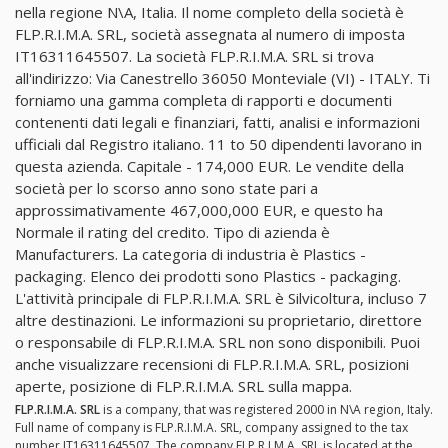
nella regione N\A, Italia. Il nome completo della società è
FLP.R.I.M.A. SRL, società assegnata al numero di imposta
IT16311645507. La società FLP.R.I.M.A. SRL si trova
all'indirizzo: Via Canestrello 36050 Monteviale (VI) - ITALY. Ti
forniamo una gamma completa di rapporti e documenti
contenenti dati legali e finanziari, fatti, analisi e informazioni
ufficiali dal Registro italiano. 11 to 50 dipendenti lavorano in
questa azienda. Capitale - 174,000 EUR. Le vendite della
società per lo scorso anno sono state pari a
approssimativamente 467,000,000 EUR, e questo ha
Normale il rating del credito. Tipo di azienda è
Manufacturers. La categoria di industria è Plastics -
packaging. Elenco dei prodotti sono Plastics - packaging.
L'attività principale di FLP.R.I.M.A. SRL è Silvicoltura, incluso 7
altre destinazioni. Le informazioni su proprietario, direttore
o responsabile di FLP.R.I.M.A. SRL non sono disponibili. Puoi
anche visualizzare recensioni di FLP.R.I.M.A. SRL, posizioni
aperte, posizione di FLP.R.I.M.A. SRL sulla mappa.
FLP.R.I.M.A. SRL
is a company, that was registered 2000 in N\A region, Italy.
Full name of company is FLP.R.I.M.A. SRL, company assigned to the tax
number IT16311645507. The company FLP.R.I.M.A. SRL is located at the