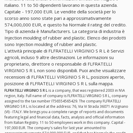
italiano. 11 to 50 dipendenti lavorano in questa azienda.
Capitale - 197,000 EUR. Le vendite della società per lo
scorso anno sono state pari a approssimativamente
574,000,000 EUR, e questo ha Normale il rating del credito.
Tipo di azienda è Manufacturers. La categoria di industria è
Injection moulding of rubber and plastic. Elenco dei prodotti
sono Injection moulding of rubber and plastic.
L'attività principale di FLFRATELLI VIRGINIO S R L è Servizi
agricoli, incluso 9 altre destinazioni. Le informazioni su
proprietario, direttore o responsabile di FLFRATELLI
VIRGINIO S R L non sono disponibili. Puoi anche visualizzare
recensioni di FLFRATELLI VIRGINIO S R L, posizioni aperte,
posizione di FLFRATELLI VIRGINIO S R L sulla mappa.
FLFRATELLI VIRGINIO S R L
is a company, that was registered 2003 in N\A
region, Italy. Full name of company is FLFRATELLI VIRGINIO S R L, company
assigned to the tax number IT56554565429. The company FLFRATELLI
VIRGINIO S R L is located at the address: 76, Via Vi Strada 36071 Arzignano
(VI) - ITALY. We brings you a complete range of reports and documents
featuring legal and financial data, facts, analysis and official information
from Italian Registry. 11 to 50 employees work in this company. Capital -
197,000 EUR. The company's sales for last year amounted to