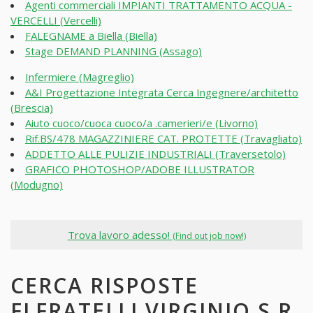
Agenti commerciali IMPIANTI TRATTAMENTO ACQUA -
VERCELLI (Vercelli)
FALEGNAME a Biella (Biella)
Stage DEMAND PLANNING (Assago)
Infermiere (Magreglio)
A&I Progettazione Integrata Cerca Ingegnere/architetto
(Brescia)
Aiuto cuoco/cuoca cuoco/a .camerieri/e (Livorno)
Rif.BS/478 MAGAZZINIERE CAT. PROTETTE (Travagliato)
ADDETTO ALLE PULIZIE INDUSTRIALI (Traversetolo)
GRAFICO PHOTOSHOP/ADOBE ILLUSTRATOR
(Modugno)
Trova lavoro adesso!
(Find out job now!)
CERCA RISPOSTE
FLFRATELLI VIRGINIO S R