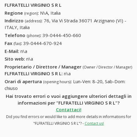
FLFRATELLI VIRGINIO S R L
Regione
:
N\A, Italia
(region)
Indirizzo
:
76, Via Vi Strada 36071 Arzignano (VI) -
(address)
ITALY, Italia
Telefono
:
39-0444-450-660
39-0444-450-660
(phone)
Fax
:
39-0444-670-924
39-0444-670-924
(fax)
E-Mail:
n\a
Sito web:
n\a
Proprietario / Direttore / Manager
(Owner / Director / Manager)
FLFRATELLI VIRGINIO S R L
:
n\a
Orari di apertura
:
Lun-Ven: 8-20, Sab-Dom:
(opening hours)
chiuso
Hai trovato errori o vuoi aggiungere ulteriori dettagli in
informazioni per "FLFRATELLI VIRGINIO S R L"?
Contattaci!
Did you find errors or would like to add more details in informations for
"FLFRATELLI VIRGINIO S R L"? -
Contact us!