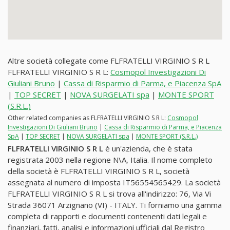
Altre società collegate come FLFRATELLI VIRGINIO S R L
FLFRATELLI VIRGINIO S R L:
Cosmopol Investigazioni Di
Giuliani Bruno
|
Cassa di Risparmio di Parma, e Piacenza SpA
|
TOP SECRET
|
NOVA SURGELATI spa
|
MONTE SPORT
(S.R.L.)
Other related companies as FLFRATELLI VIRGINIO S R L:
Cosmopol
Investigazioni Di Giuliani Bruno
|
Cassa di Risparmio di Parma, e Piacenza
SpA
|
TOP SECRET
|
NOVA SURGELATI spa
|
MONTE SPORT (S.R.L.)
FLFRATELLI VIRGINIO S R L
è un'azienda, che è stata
registrata 2003 nella regione N\A, Italia. Il nome completo
della società è FLFRATELLI VIRGINIO S R L, società
assegnata al numero di imposta IT56554565429. La società
FLFRATELLI VIRGINIO S R L si trova all'indirizzo: 76, Via Vi
Strada 36071 Arzignano (VI) - ITALY. Ti forniamo una gamma
completa di rapporti e documenti contenenti dati legali e
finanziari, fatti, analisi e informazioni ufficiali dal Registro