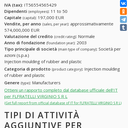
IVA (tax):
IT56554565429
Dipendenti
:
11 to 50
(employees)
Capitale
:
197,000 EUR
(capital)
Vendite, per anno
:
approssimativamente
(sales, per year)
574,000,000 EUR
Valutazione del credito
:
Normale
(credit rating)
Anno di fondazione
:
2003
(foundation year)
Tipo principale di società
:
Società per
(main type of company)
azioni (s.p.a.)
Injection moulding of rubber and plastic
Categoria di prodotto
:
Injection moulding
(product category)
of rubber and plastic
Genere
:
Manufacturers
(type)
Ottieni un rapporto completo dal database ufficiale dell'IT
per FLFRATELLI VIRGINIO S R L
(Get full report from official database of IT for FLFRATELLI VIRGINIO S R L)
TIPI DI ATTIVITÀ
AGGIUNTIVE PER