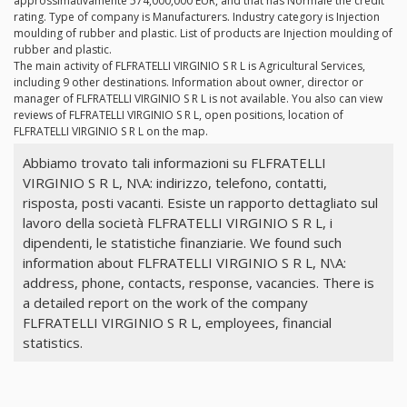
approssimativamente 574,000,000 EUR, and that has Normale the credit
rating. Type of company is Manufacturers. Industry category is Injection
moulding of rubber and plastic. List of products are Injection moulding of
rubber and plastic.
The main activity of FLFRATELLI VIRGINIO S R L is Agricultural Services,
including 9 other destinations. Information about owner, director or
manager of FLFRATELLI VIRGINIO S R L is not available. You also can view
reviews of FLFRATELLI VIRGINIO S R L, open positions, location of
FLFRATELLI VIRGINIO S R L on the map.
Abbiamo trovato tali informazioni su FLFRATELLI
VIRGINIO S R L, N\A: indirizzo, telefono, contatti,
risposta, posti vacanti. Esiste un rapporto dettagliato sul
lavoro della società FLFRATELLI VIRGINIO S R L, i
dipendenti, le statistiche finanziarie. We found such
information about FLFRATELLI VIRGINIO S R L, N\A:
address, phone, contacts, response, vacancies. There is
a detailed report on the work of the company
FLFRATELLI VIRGINIO S R L, employees, financial
statistics.