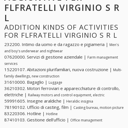
FLFRATELLI VIRGINIO S R
L
ADDITION KINDS OF ACTIVITIES
FOR FLFRATELLI VIRGINIO S R L
232200. Intimo da uomo e da ragazzo e pigiameria |
Men's
and boy's underwear and nightwear
07620000. Servizi di gestione aziendale |
Farm management
services
15220107. Abitazioni plurifamiliari, nuova costruzione |
Multi-
family dwellings, new construction
31610000. Bagaglio |
Luggage
36210302. Motori ferroviari e apparecchiature di controllo,
elettriche |
Railway motors and control equipment, electric
59991605. Insegne araldiche |
Heraldic insignia
78190102. Ufficio di casting, film |
Casting bureau, motion picture
83220306. Hotline |
Hotline
87410103. Gestione dell'ufficio |
Office management