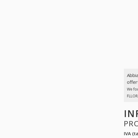
Abbia
offer
We fo
FLLORA
IN
PR
IVA (ta