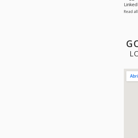
Linked
Read al
GO
L