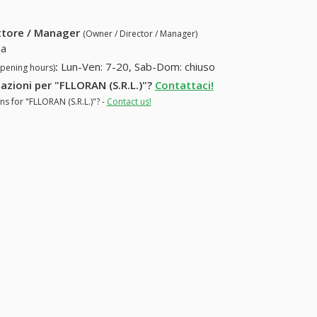
ettore / Manager
(Owner / Director / Manager)
\a
:
Lun-Ven: 7-20, Sab-Dom: chiuso
opening hours)
mazioni per "FLLORAN (S.R.L.)"?
Contattaci!
ns for "FLLORAN (S.R.L.)"? -
Contact us!