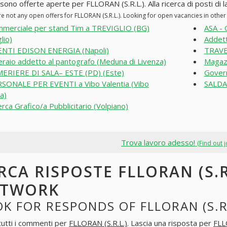
sono offerte aperte per FLLORAN (S.R.L.). Alla ricerca di posti di l
re not any open offers for FLLORAN (S.R.L.). Looking for open vacancies in oth
merciale per stand Tim a TREVIGLIO (BG)
ASA - 
lio)
Addett
NTI EDISON ENERGIA (Napoli)
TRAVE
raio addetto al pantografo (Meduna di Livenza)
Magazz
ERIERE DI SALA– ESTE (PD) (Este)
Govern
SONALE PER EVENTI a Vibo Valentia (Vibo
SALDA
a)
erca Grafico/a Pubblicitario (Volpiano)
Trova lavoro adesso!
(Find out 
RCA RISPOSTE FLLORAN (S.R
ETWORK
K FOR RESPONDS OF FLLORAN (S.R
tutti i commenti per
FLLORAN (S.R.L.)
. Lascia una risposta per
FLL