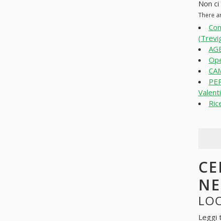
Non ci 
There a
Com
(Trevig
AGE
Ope
CAM
PER
Valenti
Ric
CE
N
LOO
Leggi 