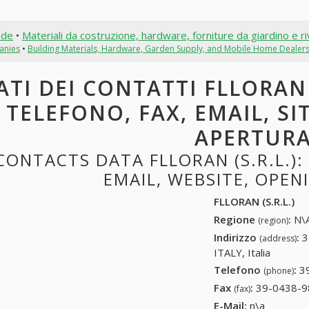
nde
•
Materiali da costruzione, hardware, forniture da giardino e ri
anies
•
Building Materials, Hardware, Garden Supply, and Mobile Home Dealer
ATI DEI CONTATTI FLLORAN (
TELEFONO, FAX, EMAIL, SI
APERTUR
CONTACTS DATA FLLORAN (S.R.L.):
EMAIL, WEBSITE, OPE
FLLORAN (S.R.L.)
Regione
:
N\A
(region)
Indirizzo
:
3
(address)
ITALY, Italia
Telefono
:
3
(phone)
Fax
:
39-0438-9
(fax)
E-Mail:
n\a