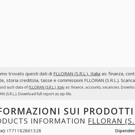
mo trovato questi dati di
FLLORAN (S.R.L.), Italia
as: finanza, conta
te, storia creditizia, tasse e commissioni FLLORAN (S.R.L.). Scaric
und such data of
FLLORAN (S.R.L.), Italy
as: finance, accounts, vacancies. Downloa
N (S.R.L.). Download full report as zip-file.
FORMAZIONI SUI PRODOTT
ODUCTS INFORMATION
FLLORAN (S.
x):
IT71182861328
Dipende