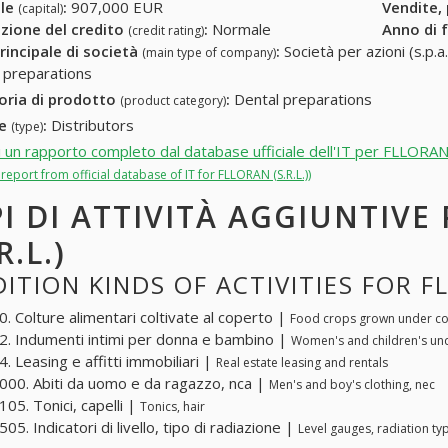
ale
:
907,000 EUR
Vendite,
(capital)
zione del credito
:
Normale
Anno di 
(credit rating)
rincipale di società
:
Società per azioni (s.p.a.
(main type of company)
 preparations
oria di prodotto
:
Dental preparations
(product category)
re
:
Distributors
(type)
i un rapporto completo dal database ufficiale dell'IT per FLLORAN 
l report from official database of IT for FLLORAN (S.R.L.))
PI DI ATTIVITÀ AGGIUNTIVE
R.L.)
ITION KINDS OF ACTIVITIES FOR FL
. Colture alimentari coltivate al coperto |
Food crops grown under c
. Indumenti intimi per donna e bambino |
Women's and children's u
. Leasing e affitti immobiliari |
Real estate leasing and rentals
00. Abiti da uomo e da ragazzo, nca |
Men's and boy's clothing, nec
05. Tonici, capelli |
Tonics, hair
5. Indicatori di livello, tipo di radiazione |
Level gauges, radiation ty