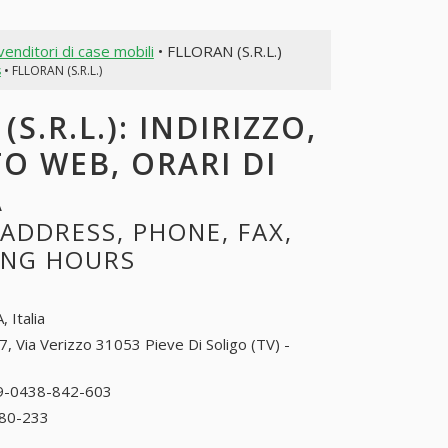
venditori di case mobili
• FLLORAN (S.R.L.)
s
• FLLORAN (S.R.L.)
S.R.L.): INDIRIZZO,
TO WEB, ORARI DI
A
 ADDRESS, PHONE, FAX,
NING HOURS
, Italia
7, Via Verizzo 31053 Pieve Di Soligo (TV) -
9-0438-842-603
39-0438-842-603
80-233
39-0438-980-233