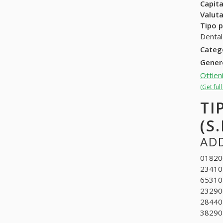
Capit
Valuta
Tipo p
Dental
Categ
Gene
Ottien
(Get ful
TI
(S.
ADD
018200
234102
653104
232900
284401
3829050