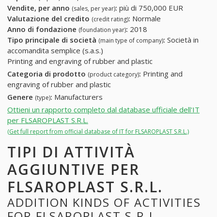
Vendite, per anno
:
più di 750,000 EUR
(sales, per year)
Valutazione del credito
:
Normale
(credit rating)
Anno di fondazione
:
2018
(foundation year)
Tipo principale di società
:
Società in
(main type of company)
accomandita semplice (s.a.s.)
Printing and engraving of rubber and plastic
Categoria di prodotto
:
Printing and
(product category)
engraving of rubber and plastic
Genere
:
Manufacturers
(type)
Ottieni un rapporto completo dal database ufficiale dell'IT
per FLSAROPLAST S.R.L.
(Get full report from official database of IT for FLSAROPLAST S.R.L.)
TIPI DI ATTIVITÀ
AGGIUNTIVE PER
FLSAROPLAST S.R.L.
ADDITION KINDS OF ACTIVITIES
FOR FLSAROPLAST S.R.L.