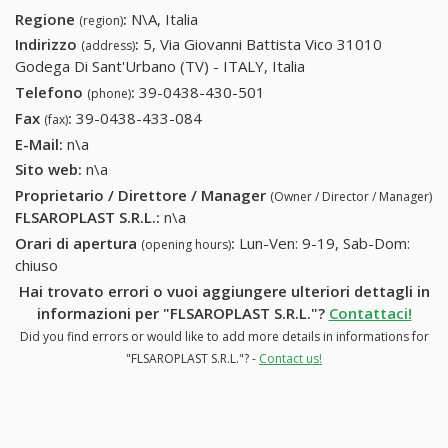
Regione
:
N\A, Italia
(region)
Indirizzo
:
5, Via Giovanni Battista Vico 31010
(address)
Godega Di Sant'Urbano (TV) - ITALY, Italia
Telefono
:
39-0438-430-501
39-0438-430-501
(phone)
Fax
:
39-0438-433-084
39-0438-433-084
(fax)
E-Mail:
n\a
Sito web:
n\a
Proprietario / Direttore / Manager
(Owner / Director / Manager)
FLSAROPLAST S.R.L.
:
n\a
Orari di apertura
:
Lun-Ven: 9-19, Sab-Dom:
(opening hours)
chiuso
Hai trovato errori o vuoi aggiungere ulteriori dettagli in
informazioni per "FLSAROPLAST S.R.L."?
Contattaci!
Did you find errors or would like to add more details in informations for
"FLSAROPLAST S.R.L."? -
Contact us!