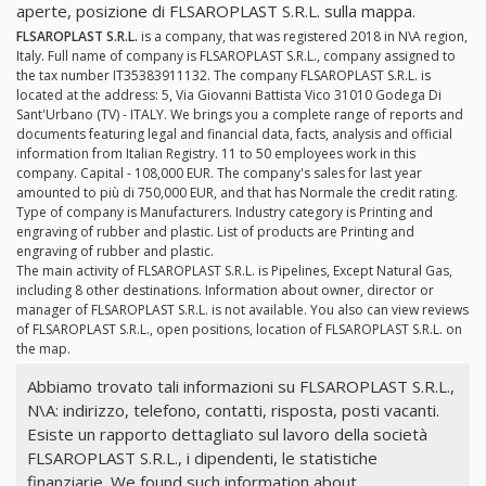
aperte, posizione di FLSAROPLAST S.R.L. sulla mappa.
FLSAROPLAST S.R.L.
is a company, that was registered 2018 in N\A region,
Italy. Full name of company is FLSAROPLAST S.R.L., company assigned to
the tax number IT35383911132. The company FLSAROPLAST S.R.L. is
located at the address: 5, Via Giovanni Battista Vico 31010 Godega Di
Sant'Urbano (TV) - ITALY. We brings you a complete range of reports and
documents featuring legal and financial data, facts, analysis and official
information from Italian Registry. 11 to 50 employees work in this
company. Capital - 108,000 EUR. The company's sales for last year
amounted to più di 750,000 EUR, and that has Normale the credit rating.
Type of company is Manufacturers. Industry category is Printing and
engraving of rubber and plastic. List of products are Printing and
engraving of rubber and plastic.
The main activity of FLSAROPLAST S.R.L. is Pipelines, Except Natural Gas,
including 8 other destinations. Information about owner, director or
manager of FLSAROPLAST S.R.L. is not available. You also can view reviews
of FLSAROPLAST S.R.L., open positions, location of FLSAROPLAST S.R.L. on
the map.
Abbiamo trovato tali informazioni su FLSAROPLAST S.R.L.,
N\A: indirizzo, telefono, contatti, risposta, posti vacanti.
Esiste un rapporto dettagliato sul lavoro della società
FLSAROPLAST S.R.L., i dipendenti, le statistiche
finanziarie. We found such information about