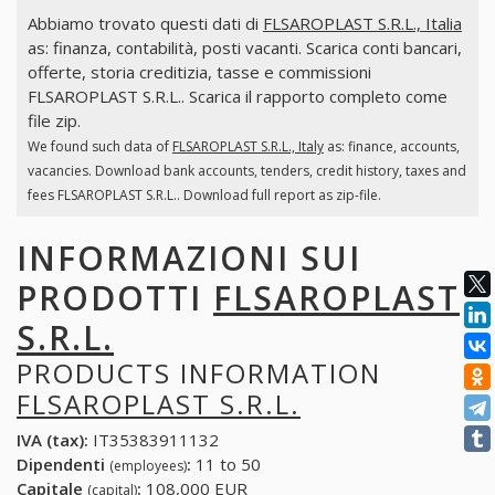
Abbiamo trovato questi dati di
FLSAROPLAST S.R.L., Italia
as: finanza, contabilità, posti vacanti. Scarica conti bancari,
offerte, storia creditizia, tasse e commissioni
FLSAROPLAST S.R.L.. Scarica il rapporto completo come
file zip.
We found such data of
FLSAROPLAST S.R.L., Italy
as: finance, accounts,
vacancies. Download bank accounts, tenders, credit history, taxes and
fees FLSAROPLAST S.R.L.. Download full report as zip-file.
INFORMAZIONI SUI
PRODOTTI
FLSAROPLAST
S.R.L.
PRODUCTS INFORMATION
FLSAROPLAST S.R.L.
IVA (tax):
IT35383911132
Dipendenti
:
11 to 50
(employees)
Capitale
:
108,000 EUR
(capital)