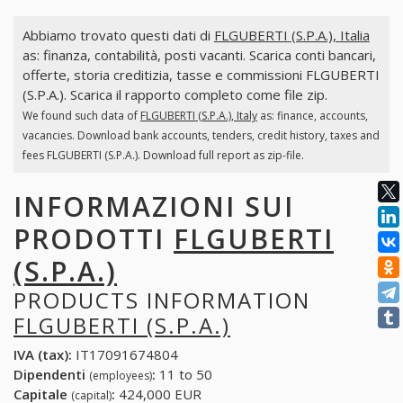
Abbiamo trovato questi dati di
FLGUBERTI (S.P.A.), Italia
as: finanza, contabilità, posti vacanti. Scarica conti bancari,
offerte, storia creditizia, tasse e commissioni FLGUBERTI
(S.P.A.). Scarica il rapporto completo come file zip.
We found such data of
FLGUBERTI (S.P.A.), Italy
as: finance, accounts,
vacancies. Download bank accounts, tenders, credit history, taxes and
fees FLGUBERTI (S.P.A.). Download full report as zip-file.
INFORMAZIONI SUI
PRODOTTI
FLGUBERTI
(S.P.A.)
PRODUCTS INFORMATION
FLGUBERTI (S.P.A.)
IVA (tax):
IT17091674804
Dipendenti
:
11 to 50
(employees)
Capitale
:
424,000 EUR
(capital)