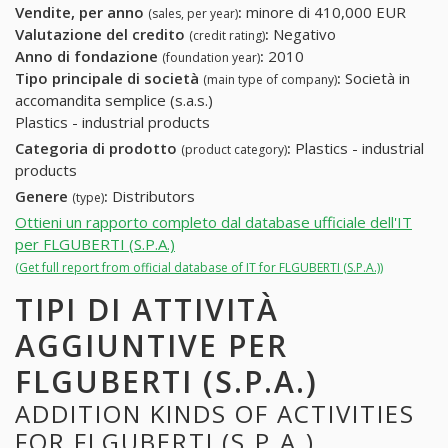
Vendite, per anno
:
minore di 410,000 EUR
(sales, per year)
Valutazione del credito
:
Negativo
(credit rating)
Anno di fondazione
:
2010
(foundation year)
Tipo principale di società
:
Società in
(main type of company)
accomandita semplice (s.a.s.)
Plastics - industrial products
Categoria di prodotto
:
Plastics - industrial
(product category)
products
Genere
:
Distributors
(type)
Ottieni un rapporto completo dal database ufficiale dell'IT
per FLGUBERTI (S.P.A.)
(Get full report from official database of IT for FLGUBERTI (S.P.A.))
TIPI DI ATTIVITÀ
AGGIUNTIVE PER
FLGUBERTI (S.P.A.)
ADDITION KINDS OF ACTIVITIES
FOR FLGUBERTI (S.P.A.)