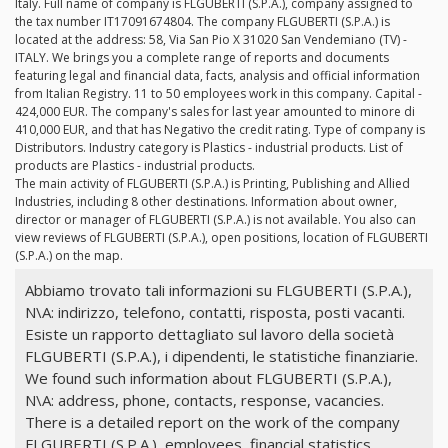
Italy. Full name of company is FLGUBERTI (S.P.A.), company assigned to
the tax number IT17091674804. The company FLGUBERTI (S.P.A.) is
located at the address: 58, Via San Pio X 31020 San Vendemiano (TV) -
ITALY. We brings you a complete range of reports and documents
featuring legal and financial data, facts, analysis and official information
from Italian Registry. 11 to 50 employees work in this company. Capital -
424,000 EUR. The company's sales for last year amounted to minore di
410,000 EUR, and that has Negativo the credit rating. Type of company is
Distributors. Industry category is Plastics - industrial products. List of
products are Plastics - industrial products.
The main activity of FLGUBERTI (S.P.A.) is Printing, Publishing and Allied
Industries, including 8 other destinations. Information about owner,
director or manager of FLGUBERTI (S.P.A.) is not available. You also can
view reviews of FLGUBERTI (S.P.A.), open positions, location of FLGUBERTI
(S.P.A.) on the map.
Abbiamo trovato tali informazioni su FLGUBERTI (S.P.A.),
N\A: indirizzo, telefono, contatti, risposta, posti vacanti.
Esiste un rapporto dettagliato sul lavoro della società
FLGUBERTI (S.P.A.), i dipendenti, le statistiche finanziarie.
We found such information about FLGUBERTI (S.P.A.),
N\A: address, phone, contacts, response, vacancies.
There is a detailed report on the work of the company
FLGUBERTI (S.P.A.), employees, financial statistics.