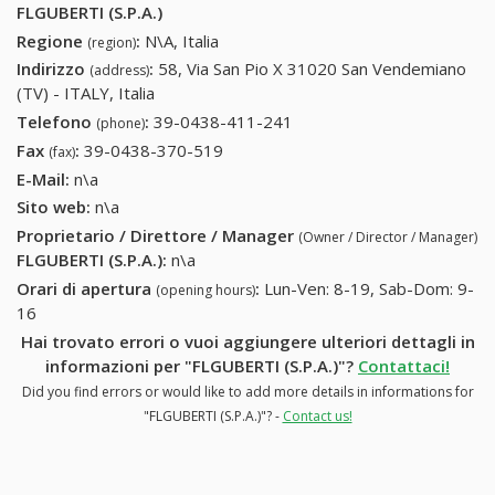
FLGUBERTI (S.P.A.)
Regione
:
N\A, Italia
(region)
Indirizzo
:
58, Via San Pio X 31020 San Vendemiano
(address)
(TV) - ITALY, Italia
Telefono
:
39-0438-411-241
39-0438-411-241
(phone)
Fax
:
39-0438-370-519
39-0438-370-519
(fax)
E-Mail:
n\a
Sito web:
n\a
Proprietario / Direttore / Manager
(Owner / Director / Manager)
FLGUBERTI (S.P.A.)
:
n\a
Orari di apertura
:
Lun-Ven: 8-19, Sab-Dom: 9-
(opening hours)
16
Hai trovato errori o vuoi aggiungere ulteriori dettagli in
informazioni per "FLGUBERTI (S.P.A.)"?
Contattaci!
Did you find errors or would like to add more details in informations for
"FLGUBERTI (S.P.A.)"? -
Contact us!