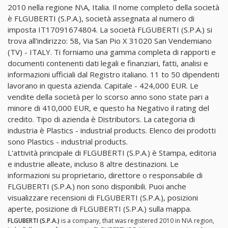
2010 nella regione N\A, Italia. Il nome completo della società
è FLGUBERTI (S.P.A.), società assegnata al numero di
imposta IT17091674804. La società FLGUBERTI (S.P.A.) si
trova all'indirizzo: 58, Via San Pio X 31020 San Vendemiano
(TV) - ITALY. Ti forniamo una gamma completa di rapporti e
documenti contenenti dati legali e finanziari, fatti, analisi e
informazioni ufficiali dal Registro italiano. 11 to 50 dipendenti
lavorano in questa azienda. Capitale - 424,000 EUR. Le
vendite della società per lo scorso anno sono state pari a
minore di 410,000 EUR, e questo ha Negativo il rating del
credito. Tipo di azienda è Distributors. La categoria di
industria è Plastics - industrial products. Elenco dei prodotti
sono Plastics - industrial products.
L'attività principale di FLGUBERTI (S.P.A.) è Stampa, editoria
e industrie alleate, incluso 8 altre destinazioni. Le
informazioni su proprietario, direttore o responsabile di
FLGUBERTI (S.P.A.) non sono disponibili. Puoi anche
visualizzare recensioni di FLGUBERTI (S.P.A.), posizioni
aperte, posizione di FLGUBERTI (S.P.A.) sulla mappa.
FLGUBERTI (S.P.A.)
is a company, that was registered 2010 in N\A region,