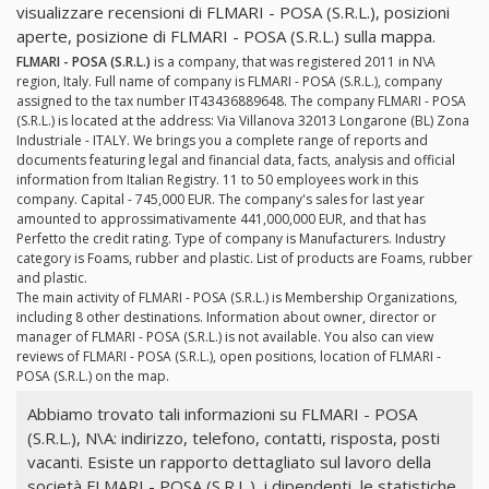
visualizzare recensioni di FLMARI - POSA (S.R.L.), posizioni
aperte, posizione di FLMARI - POSA (S.R.L.) sulla mappa.
FLMARI - POSA (S.R.L.)
is a company, that was registered 2011 in N\A
region, Italy. Full name of company is FLMARI - POSA (S.R.L.), company
assigned to the tax number IT43436889648. The company FLMARI - POSA
(S.R.L.) is located at the address: Via Villanova 32013 Longarone (BL) Zona
Industriale - ITALY. We brings you a complete range of reports and
documents featuring legal and financial data, facts, analysis and official
information from Italian Registry. 11 to 50 employees work in this
company. Capital - 745,000 EUR. The company's sales for last year
amounted to approssimativamente 441,000,000 EUR, and that has
Perfetto the credit rating. Type of company is Manufacturers. Industry
category is Foams, rubber and plastic. List of products are Foams, rubber
and plastic.
The main activity of FLMARI - POSA (S.R.L.) is Membership Organizations,
including 8 other destinations. Information about owner, director or
manager of FLMARI - POSA (S.R.L.) is not available. You also can view
reviews of FLMARI - POSA (S.R.L.), open positions, location of FLMARI -
POSA (S.R.L.) on the map.
Abbiamo trovato tali informazioni su FLMARI - POSA
(S.R.L.), N\A: indirizzo, telefono, contatti, risposta, posti
vacanti. Esiste un rapporto dettagliato sul lavoro della
società FLMARI - POSA (S.R.L.), i dipendenti, le statistiche