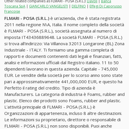
Other related companies as FLMARI - POSA (S.R.L.):
Davoli
|
Banca
Toscana SpA
|
GIANCARLO VANGELISTI
|
DELFINO
|
Effegi Di Caporusso
Francoise
FLMARI - POSA (S.R.L.)
è un'azienda, che è stata registrata
2011 nella regione N\A, Italia. Il nome completo della società
è FLMARI - POSA (S.R.L.), società assegnata al numero di
imposta IT43436889648. La società FLMARI - POSA (S.R.L.)
si trova all'indirizzo: Via Villanova 32013 Longarone (BL) Zona
Industriale - ITALY. Ti forniamo una gamma completa di
rapporti e documenti contenenti dati legali e finanziari, fatti,
analisi e informazioni ufficiali dal Registro italiano. 11 to 50
dipendenti lavorano in questa azienda. Capitale - 745,000
EUR. Le vendite della società per lo scorso anno sono state
pari a approssimativamente 441,000,000 EUR, e questo ha
Perfetto il rating del credito. Tipo di azienda è
Manufacturers. La categoria di industria è Foams, rubber and
plastic. Elenco dei prodotti sono Foams, rubber and plastic.
L'attività principale di FLMARI - POSA (S.R.L.) è
Organizzazioni di appartenenza, incluso 8 altre destinazioni.
Le informazioni su proprietario, direttore o responsabile di
FLMARI - POSA (S.R.L.) non sono disponibili. Puoi anche