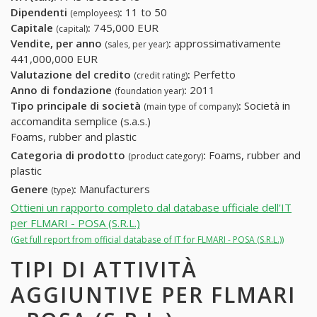
Dipendenti
:
11 to 50
(employees)
Capitale
:
745,000 EUR
(capital)
Vendite, per anno
:
approssimativamente
(sales, per year)
441,000,000 EUR
Valutazione del credito
:
Perfetto
(credit rating)
Anno di fondazione
:
2011
(foundation year)
Tipo principale di società
:
Società in
(main type of company)
accomandita semplice (s.a.s.)
Foams, rubber and plastic
Categoria di prodotto
:
Foams, rubber and
(product category)
plastic
Genere
:
Manufacturers
(type)
Ottieni un rapporto completo dal database ufficiale dell'IT
per FLMARI - POSA (S.R.L.)
(Get full report from official database of IT for FLMARI - POSA (S.R.L.))
TIPI DI ATTIVITÀ
AGGIUNTIVE PER FLMARI