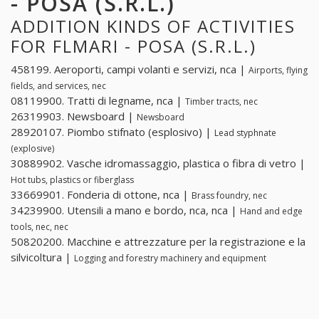
- POSA (S.R.L.)
ADDITION KINDS OF ACTIVITIES
FOR FLMARI - POSA (S.R.L.)
458199. Aeroporti, campi volanti e servizi, nca |
Airports, flying
fields, and services, nec
08119900. Tratti di legname, nca |
Timber tracts, nec
26319903. Newsboard |
Newsboard
28920107. Piombo stifnato (esplosivo) |
Lead styphnate
(explosive)
30889902. Vasche idromassaggio, plastica o fibra di vetro |
Hot tubs, plastics or fiberglass
33669901. Fonderia di ottone, nca |
Brass foundry, nec
34239900. Utensili a mano e bordo, nca, nca |
Hand and edge
tools, nec, nec
50820200. Macchine e attrezzature per la registrazione e la
silvicoltura |
Logging and forestry machinery and equipment