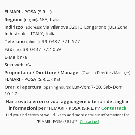
FLMARI - POSA (S.R.L.)
Regione
:
N\A, Italia
(region)
Indirizzo
:
Via Villanova 32013 Longarone (BL) Zona
(address)
Industriale - ITALY, Italia
Telefono
:
39-0437-771-577
39-0437-771-577
(phone)
Fax
:
39-0437-772-059
39-0437-772-059
(fax)
E-Mail:
n\a
Sito web:
n\a
Proprietario / Direttore / Manager
(Owner / Director / Manager)
FLMARI - POSA (S.R.L.)
:
n\a
Orari di apertura
:
Lun-Ven: 7-20, Sab-Dom:
(opening hours)
10-17
Hai trovato errori o vuoi aggiungere ulteriori dettagli in
informazioni per "FLMARI - POSA (S.R.L.)"?
Contattaci!
Did you find errors or would like to add more details in informations for
"FLMARI - POSA (S.R.L.)"? -
Contact us!