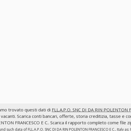
mo trovato questi dati di
FLL.A.P.O. SNC DI DA RIN POLENTON FR
 vacanti. Scarica conti bancari, offerte, storia creditizia, tasse e
NTON FRANCESCO E C.. Scarica il rapporto completo come file zi
und such data of
FLL.A.P.O. SNC DI DA RIN POLENTON FRANCESCO E C., Italy
as: 