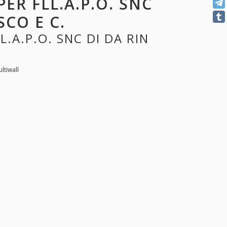
PER FLL.A.P.O. SNC
CO E C.
L.A.P.O. SNC DI DA RIN
ltiwall