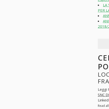
LA
PER L
AN
ANI
2018/
CE
PO
LOO
FRA
Leggi 
SNC D
Linked
Read al