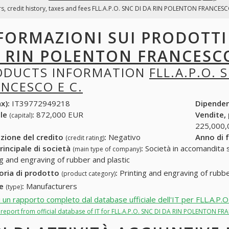
s, credit history, taxes and fees FLL.A.P.O. SNC DI DA RIN POLENTON FRANCESCO E
FORMAZIONI SUI PRODOTT
 RIN POLENTON FRANCESCO
ODUCTS INFORMATION
FLL.A.P.O.
NCESCO E C.
x):
IT39772949218
Dipende
ale
:
872,000 EUR
Vendite,
(capital)
225,000,
zione del credito
:
Negativo
Anno di 
(credit rating)
rincipale di società
:
Società in accomandita s
(main type of company)
ng and engraving of rubber and plastic
oria di prodotto
:
Printing and engraving of rubbe
(product category)
re
:
Manufacturers
(type)
i un rapporto completo dal database ufficiale dell'IT per FLL.
l report from official database of IT for FLL.A.P.O. SNC DI DA RIN POLENTON FR