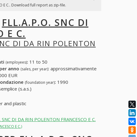
 C.. Download full report as zip-file.
I
FLL.A.P.O. SNC DI
 E C.
 SNC DI DA RIN POLENTON
nti
:
11 to 50
(employees)
 per anno
:
approssimativamente
(sales, per year)
000 EUR
fondazione
:
1990
(foundation year)
emplice (s.a.s.)
r and plastic
A.P.O. SNC DI DA RIN POLENTON FRANCESCO E C.
ANCESCO E C.)