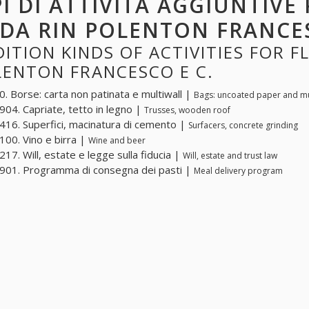
PI DI ATTIVITÀ AGGIUNTIVE 
 DA RIN POLENTON FRANCES
ITION KINDS OF ACTIVITIES FOR FL
LENTON FRANCESCO E C.
. Borse: carta non patinata e multiwall |
Bags: uncoated paper and mu
04. Capriate, tetto in legno |
Trusses, wooden roof
16. Superfici, macinatura di cemento |
Surfacers, concrete grinding
00. Vino e birra |
Wine and beer
17. Will, estate e legge sulla fiducia |
Will, estate and trust law
01. Programma di consegna dei pasti |
Meal delivery program