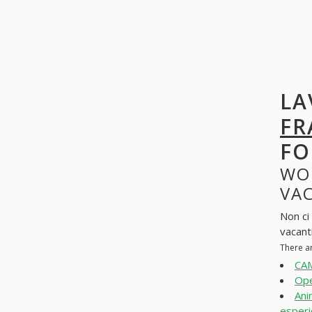
LA
FR
FO
WO
VAC
Non ci
vacanti
There a
CAM
Ope
Ani
esperi