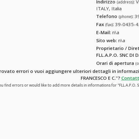
Indirizzo
:
V
(address)
ITALY, Italia
Telefono
:
3
(phone)
Fax
:
39-0435-4
(fax)
E-Mail:
n\a
Sito web:
n\a
Proprietario / Dir
FLL.A.P.O. SNC DI
Orari di apertura
(
rovato errori o vuoi aggiungere ulteriori dettagli in informa
FRANCESCO E C."?
Contatt
ou find errors or would like to add more details in informations for "FLL.A.P