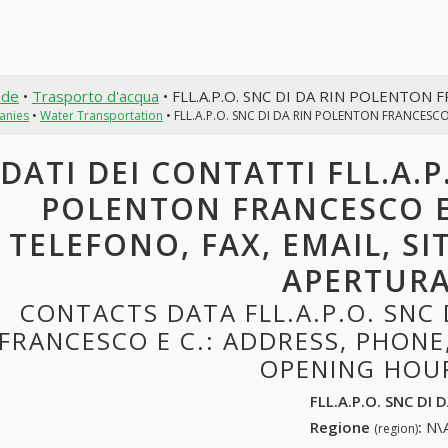
nde
•
Trasporto d'acqua
• FLL.A.P.O. SNC DI DA RIN POLENTON 
anies
•
Water Transportation
• FLL.A.P.O. SNC DI DA RIN POLENTON FRANCESCO
DATI DEI CONTATTI FLL.A.P
POLENTON FRANCESCO E 
TELEFONO, FAX, EMAIL, SI
APERTUR
CONTACTS DATA FLL.A.P.O. SNC 
FRANCESCO E C.: ADDRESS, PHONE,
OPENING HOU
FLL.A.P.O. SNC DI
Regione
:
N\A
(region)