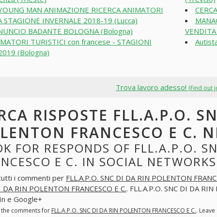
 YOUNG MAN ANIMAZIONE RICERCA ANIMATORI
CERCA
A STAGIONE INVERNALE 2018-19 (Lucca)
MANA
NUNCIO BADANTE BOLOGNA (Bologna)
VENDITA 
MATORI TURISTICI con francese - STAGIONI
Autist
2019 (Bologna)
Trova lavoro adesso!
(Find out 
RCA RISPOSTE FLL.A.P.O. SN
LENTON FRANCESCO E C. N
K FOR RESPONDS OF FLL.A.P.O. S
NCESCO E C. IN SOCIAL NETWORKS
tutti i commenti per
FLL.A.P.O. SNC DI DA RIN POLENTON FRANC
I DA RIN POLENTON FRANCESCO E C.
. FLL.A.P.O. SNC DI DA R
In e Google+
l the comments for
FLL.A.P.O. SNC DI DA RIN POLENTON FRANCESCO E C.
. Leave