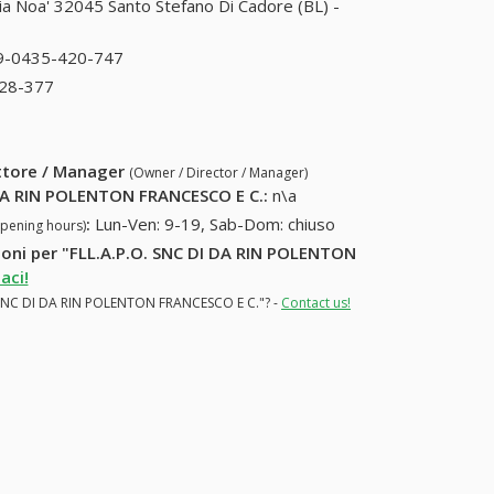
ia Noa' 32045 Santo Stefano Di Cadore (BL) -
9-0435-420-747
39-0435-420-747
28-377
39-0435-428-377
ettore / Manager
(Owner / Director / Manager)
 DA RIN POLENTON FRANCESCO E C.
:
n\a
:
Lun-Ven: 9-19, Sab-Dom: chiuso
opening hours)
zioni per "FLL.A.P.O. SNC DI DA RIN POLENTON
aci!
.O. SNC DI DA RIN POLENTON FRANCESCO E C."? -
Contact us!