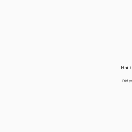
Hai t
Did y