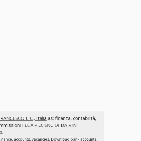
ANCESCO E C., Italia
as: finanza, contabilità,
 commissioni FLL.A.P.O. SNC DI DA RIN
p.
finance, accounts, vacancies. Download bank accounts,