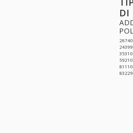
TI
DI
ADD
PO
267400
243999
353104
592101
811102
832299