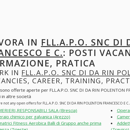
VORA IN
FLL.A.P.O. SNC D
ANCESCO E C.
: POSTI VACAN
RMAZIONE, PRATICA
RK IN
FLL.A.P.O. SNC DI DA RIN P
ANCIES, CAREER, TRAINING, PRACT
 sono offerte aperte per FLL.A.P.O. SNC DI DA RIN POLENTON FRAN
 in altre società
re not any open offers for FLL.A.P.O. SNC DI DA RIN POLENTON FRANCESCO E C..
ERIERI,RESPONSABILI SALA (Brescia)
Operai
raio chimico per galvanica (Arezzo)
Cameri
matrici Fitness Aerobica Balli di Gruppo anche prima
Addett
enza (Trieste)
(Treviso)