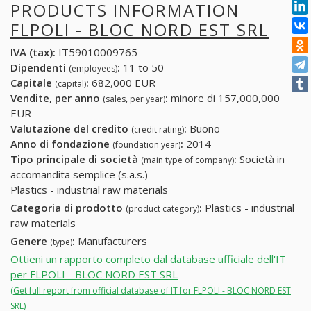
PRODUCTS INFORMATION
FLPOLI - BLOC NORD EST SRL
IVA (tax):
IT59010009765
Dipendenti
:
11 to 50
(employees)
Capitale
:
682,000 EUR
(capital)
Vendite, per anno
:
minore di 157,000,000
(sales, per year)
EUR
Valutazione del credito
:
Buono
(credit rating)
Anno di fondazione
:
2014
(foundation year)
Tipo principale di società
:
Società in
(main type of company)
accomandita semplice (s.a.s.)
Plastics - industrial raw materials
Categoria di prodotto
:
Plastics - industrial
(product category)
raw materials
Genere
:
Manufacturers
(type)
Ottieni un rapporto completo dal database ufficiale dell'IT
per FLPOLI - BLOC NORD EST SRL
(Get full report from official database of IT for FLPOLI - BLOC NORD EST
SRL)