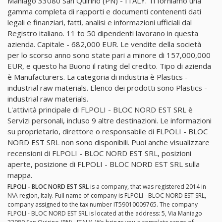
Maniago 33080 San Quirino (PN) - ITALY. Ti forniamo una
gamma completa di rapporti e documenti contenenti dati
legali e finanziari, fatti, analisi e informazioni ufficiali dal
Registro italiano. 11 to 50 dipendenti lavorano in questa
azienda. Capitale - 682,000 EUR. Le vendite della società
per lo scorso anno sono state pari a minore di 157,000,000
EUR, e questo ha Buono il rating del credito. Tipo di azienda
è Manufacturers. La categoria di industria è Plastics -
industrial raw materials. Elenco dei prodotti sono Plastics -
industrial raw materials.
L'attività principale di FLPOLI - BLOC NORD EST SRL è
Servizi personali, incluso 9 altre destinazioni. Le informazioni
su proprietario, direttore o responsabile di FLPOLI - BLOC
NORD EST SRL non sono disponibili. Puoi anche visualizzare
recensioni di FLPOLI - BLOC NORD EST SRL, posizioni
aperte, posizione di FLPOLI - BLOC NORD EST SRL sulla
mappa.
FLPOLI - BLOC NORD EST SRL
is a company, that was registered 2014 in
N\A region, Italy. Full name of company is FLPOLI - BLOC NORD EST SRL,
company assigned to the tax number IT59010009765. The company
FLPOLI - BLOC NORD EST SRL is located at the address: 5, Via Maniago