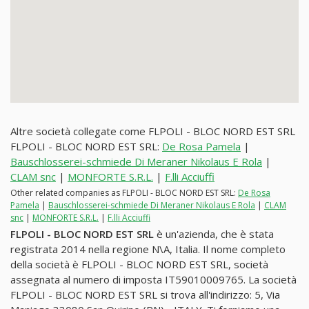
Altre società collegate come FLPOLI - BLOC NORD EST SRL
FLPOLI - BLOC NORD EST SRL:
De Rosa Pamela
|
Bauschlosserei-schmiede Di Meraner Nikolaus E Rola
|
CLAM snc
|
MONFORTE S.R.L.
|
F.lli Acciuffi
Other related companies as FLPOLI - BLOC NORD EST SRL:
De Rosa
Pamela
|
Bauschlosserei-schmiede Di Meraner Nikolaus E Rola
|
CLAM
snc
|
MONFORTE S.R.L.
|
F.lli Acciuffi
FLPOLI - BLOC NORD EST SRL
è un'azienda, che è stata
registrata 2014 nella regione N\A, Italia. Il nome completo
della società è FLPOLI - BLOC NORD EST SRL, società
assegnata al numero di imposta IT59010009765. La società
FLPOLI - BLOC NORD EST SRL si trova all'indirizzo: 5, Via