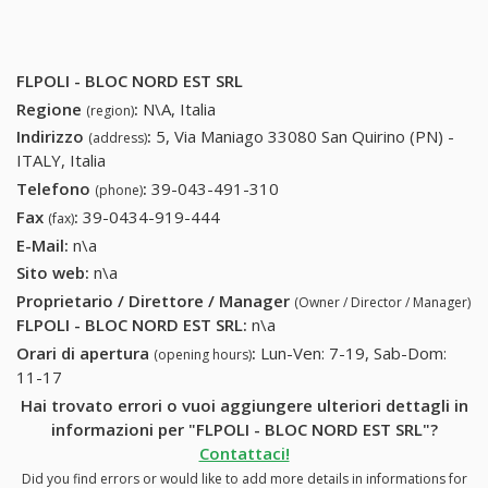
FLPOLI - BLOC NORD EST SRL
Regione
:
N\A, Italia
(region)
Indirizzo
:
5, Via Maniago 33080 San Quirino (PN) -
(address)
ITALY, Italia
Telefono
:
39-043-491-310
39-043-491-310
(phone)
Fax
:
39-0434-919-444
39-0434-919-444
(fax)
E-Mail:
n\a
Sito web:
n\a
Proprietario / Direttore / Manager
(Owner / Director / Manager)
FLPOLI - BLOC NORD EST SRL
:
n\a
Orari di apertura
:
Lun-Ven: 7-19, Sab-Dom:
(opening hours)
11-17
Hai trovato errori o vuoi aggiungere ulteriori dettagli in
informazioni per "FLPOLI - BLOC NORD EST SRL"?
Contattaci!
Did you find errors or would like to add more details in informations for