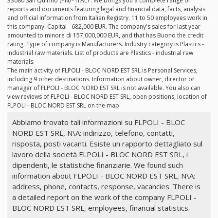
33080 San Quirino (PN) - ITALY. We brings you a complete range of
reports and documents featuring legal and financial data, facts, analysis
and official information from Italian Registry. 11 to 50 employees work in
this company. Capital - 682,000 EUR. The company's sales for last year
amounted to minore di 157,000,000 EUR, and that has Buono the credit
rating. Type of company is Manufacturers. Industry category is Plastics -
industrial raw materials. List of products are Plastics - industrial raw
materials.
The main activity of FLPOLI - BLOC NORD EST SRL is Personal Services,
including 9 other destinations. Information about owner, director or
manager of FLPOLI - BLOC NORD EST SRL is not available. You also can
view reviews of FLPOLI - BLOC NORD EST SRL, open positions, location of
FLPOLI - BLOC NORD EST SRL on the map.
Abbiamo trovato tali informazioni su FLPOLI - BLOC
NORD EST SRL, N\A: indirizzo, telefono, contatti,
risposta, posti vacanti. Esiste un rapporto dettagliato sul
lavoro della società FLPOLI - BLOC NORD EST SRL, i
dipendenti, le statistiche finanziarie. We found such
information about FLPOLI - BLOC NORD EST SRL, N\A:
address, phone, contacts, response, vacancies. There is
a detailed report on the work of the company FLPOLI -
BLOC NORD EST SRL, employees, financial statistics.