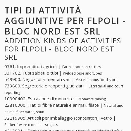
TIPI DI ATTIVITÀ
AGGIUNTIVE PER FLPOLI -
BLOC NORD EST SRL
ADDITION KINDS OF ACTIVITIES
FOR FLPOLI - BLOC NORD EST
SRL
0761. Imprenditori agricoli |
Farm labor contractors
331702. Tubi saldati e tubi |
Welded pipe and tubes
549900. Negozi di alimentari vari |
Miscellaneous food stores
733800. Segreteria e rapporti giudiziari |
Secretarial and court
reporting
10990402. Estrazione di monazite |
Monazite mining
22810300. Filati di fibre naturali e animali, filate |
Natural and
animal fiber yarns, spun
32219905. Articoli per imballaggio (contenitori), vetro |
Packers' ware (containers), glass
42139911. Rimorchio o container su macchina piatta (tofc /