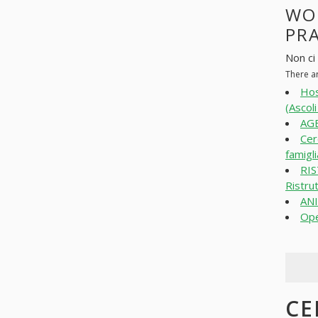
WO
PR
Non ci 
There ar
Hos
(Ascol
AGE
Cer
famigli
RIS
Ristru
ANI
Ope
CE