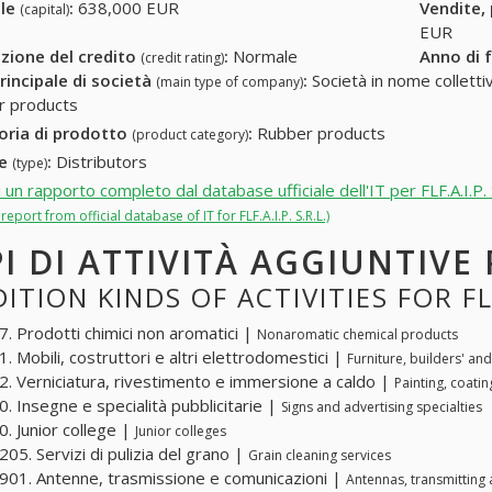
ale
:
638,000 EUR
Vendite,
(capital)
EUR
zione del credito
:
Normale
Anno di 
(credit rating)
rincipale di società
:
Società in nome collettivo
(main type of company)
r products
oria di prodotto
:
Rubber products
(product category)
re
:
Distributors
(type)
 un rapporto completo dal database ufficiale dell'IT per FLF.A.I.P. 
 report from official database of IT for FLF.A.I.P. S.R.L.)
PI DI ATTIVITÀ AGGIUNTIVE PE
ITION KINDS OF ACTIVITIES FOR FLF.
. Prodotti chimici non aromatici |
Nonaromatic chemical products
. Mobili, costruttori e altri elettrodomestici |
Furniture, builders' a
. Verniciatura, rivestimento e immersione a caldo |
Painting, coati
. Insegne e specialità pubblicitarie |
Signs and advertising specialties
. Junior college |
Junior colleges
05. Servizi di pulizia del grano |
Grain cleaning services
01. Antenne, trasmissione e comunicazioni |
Antennas, transmittin