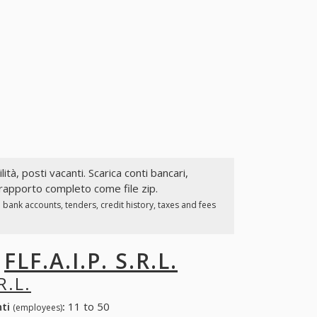
lità, posti vacanti. Scarica conti bancari,
il rapporto completo come file zip.
bank accounts, tenders, credit history, taxes and fees
I
FLF.A.I.P. S.R.L.
R.L.
nti
:
11 to 50
(employees)