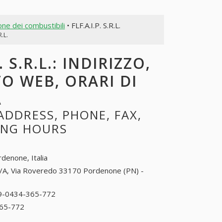
one dei combustibili
• FLF.A.I.P. S.R.L.
R.L.
 S.R.L.: INDIRIZZO,
TO WEB, ORARI DI
A
 ADDRESS, PHONE, FAX,
NING HOURS
denone, Italia
/A, Via Roveredo 33170 Pordenone (PN) -
9-0434-365-772
39-0434-365-772
65-772
39-0434-365-772