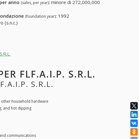
 per anno
:
minore di 272,000,000
(sales, per year)
fondazione
:
1992
(foundation year)
 (s.n.c.)
S.R.L.
R FLF.A.I.P. S.R.L.
A.I.P. S.R.L.
nd other household hardware
ng, and hot dipping
g and communications