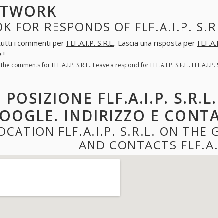
ETWORK
K FOR RESPONDS OF FLF.A.I.P. S.
tutti i commenti per
FLF.A.I.P. S.R.L.
. Lascia una risposta per
FLF.A.I
e+
l the comments for
FLF.A.I.P. S.R.L.
. Leave a respond for
FLF.A.I.P. S.R.L.
. FLF.A.I.
POSIZIONE FLF.A.I.P. S.R.
OOGLE. INDIRIZZO E CONTATT
OCATION FLF.A.I.P. S.R.L. ON TH
AND CONTACTS FLF.A.I