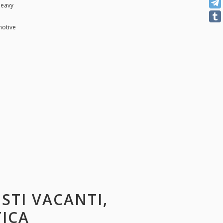
heavy
motive
OSTI VACANTI,
TICA