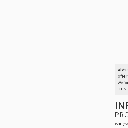
Abbia
offer
We fo
FLF.A.I
IN
PR
IVA (ta