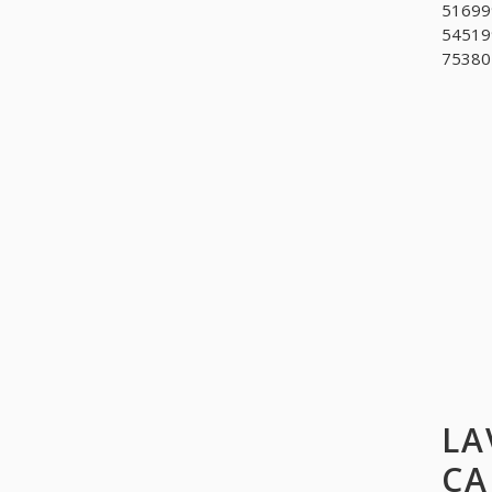
516999
545199
753801
LA
CA