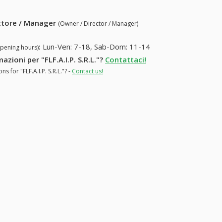
ettore / Manager
(Owner / Director / Manager)
:
Lun-Ven: 7-18, Sab-Dom: 11-14
opening hours)
azioni per "FLF.A.I.P. S.R.L."?
Contattaci!
 for "FLF.A.I.P. S.R.L."? -
Contact us!