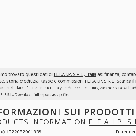
mo trovato questi dati di
FLF.A.I.P. S.R.L., Italia
as: finanza, contabi
te, storia creditizia, tasse e commissioni FLF.A.I.P. S.R.L.. Scarica 
und such data of
FLF.A.I.P. S.R.L., Italy
as: finance, accounts, vacancies. Download 
.P. S.R.L.. Download full report as zip-file.
FORMAZIONI SUI PRODOTT
ODUCTS INFORMATION
FLF.A.I.P. S.
x):
IT22052001953
Dipende