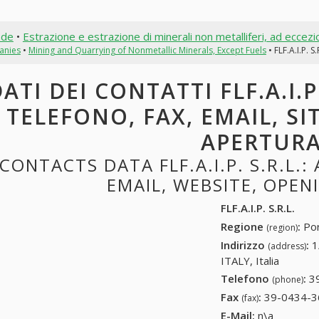
nde
•
Estrazione e estrazione di minerali non metalliferi, ad eccezi
anies
•
Mining and Quarrying of Nonmetallic Minerals, Except Fuels
• FLF.A.I.P. S.
ATI DEI CONTATTI FLF.A.I.P.
TELEFONO, FAX, EMAIL, SI
APERTUR
CONTACTS DATA FLF.A.I.P. S.R.L.:
EMAIL, WEBSITE, OPE
FLF.A.I.P. S.R.L.
Regione
:
Por
(region)
Indirizzo
:
1
(address)
ITALY, Italia
Telefono
:
3
(phone)
Fax
:
39-0434-3
(fax)
E-Mail:
n\a