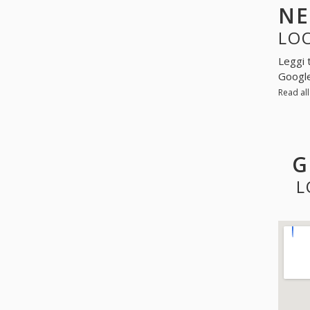
N
LOO
Leggi 
Googl
Read al
G
L