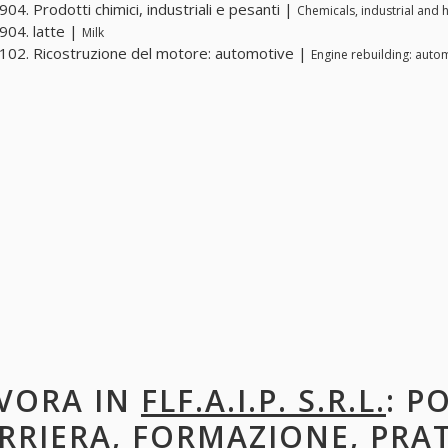
04. Prodotti chimici, industriali e pesanti |
Chemicals, industrial and 
04. latte |
Milk
02. Ricostruzione del motore: automotive |
Engine rebuilding: auto
VORA IN
FLF.A.I.P. S.R.L.
: P
RRIERA, FORMAZIONE, PRA