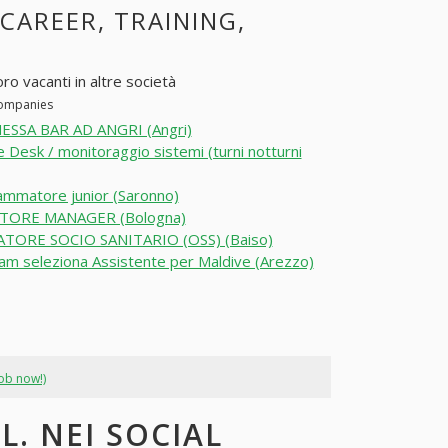
 CAREER, TRAINING,
oro vacanti in altre società
 companies
SSA BAR AD ANGRI (Angri)
e Desk / monitoraggio sistemi (turni notturni
mmatore junior (Saronno)
STORE MANAGER (Bologna)
TORE SOCIO SANITARIO (OSS) (Baiso)
am seleziona Assistente per Maldive (Arezzo)
job now!)
.L. NEI SOCIAL