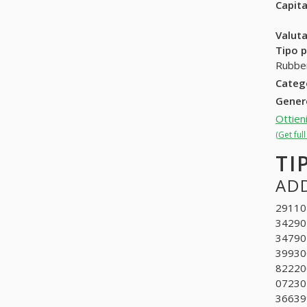
Capit
Valuta
Tipo p
Rubbe
Categ
Gene
Ottieni
(Get full
TI
ADD
291107
342901
347902
399300
822200
072302
366399