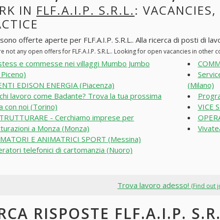
RK IN
FLF.A.I.P. S.R.L.
: VACANCIES,
ACTICE
sono offerte aperte per FLF.A.I.P. S.R.L.. Alla ricerca di posti di lav
e not any open offers for FLF.A.I.P. S.R.L.. Looking for open vacancies in other
tess e commesse nei villaggi Mumbo Jumbo
COMME
i Piceno)
Servic
NTI EDISON ENERGIA (Piacenza)
(Milano)
chi lavoro come Badante? Trova la tua prossima
Progra
a con noi (Torino)
VICE 
TRUTTURARE - Cerchiamo imprese per
OPERA
tturazioni a Monza (Monza)
Vivate
MATORI E ANIMATRICI SPORT (Messina)
ratori telefonici di cartomanzia (Nuoro)
Trova lavoro adesso!
(Find out 
RCA RISPOSTE FLF.A.I.P. S.R