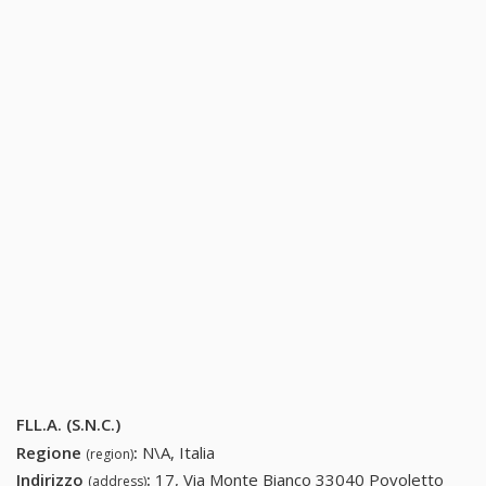
FLL.A. (S.N.C.)
Regione
:
N\A, Italia
(region)
Indirizzo
:
17, Via Monte Bianco 33040 Povoletto
(address)