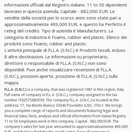
informazioni ufficiali dal Registro italiano. 11 to 50 dipendenti
lavorano in questa azienda. Capitale - 882,000 EUR. Le
vendite della società per lo scorso anno sono state pari a
approssimativamente 493,000 EUR, e questo ha Perfetto il
rating del credito. Tipo di azienda è Manufacturers. La
categoria di industria è Foams, rubber and plastic. Elenco dei
prodotti sono Foams, rubber and plastic.
L'attività principale di FLL.A. (S.N.C.) è Prodotti tessili, incluso
8 altre destinazioni. Le informazioni su proprietario,
direttore o responsabile di FLL.A. (S.N.C.) non sono
disponibili. Puoi anche visualizzare recensioni di FLL.A.
(S.N.C.), posizioni aperte, posizione di FLL.A. (S.N.C.) sulla
mappa.
FLL.A. (S.N.C.)
is a company, that was registered 1987 in N\A region, Italy.
Full name of company is FLL.A. (S.N.C.), company assigned to the tax
number IT82575683593. The company FLL.A. (S.N.C.) is located at the
address: 17, Via Monte Bianco 33040 Povoletto (UD) - ITALY. We brings
you a complete range of reports and documents featuring legal and
financial data, facts, analysis and official information from Italian Registry.
11 to 50 employees work in this company. Capital - 882,000 EUR. The
company's sales for last year amounted to approssimativamente 493,000
EUR, and that has Perfetto the credit rating. Type of company is