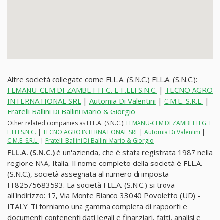
Altre società collegate come FLL.A. (S.N.C.) FLL.A. (S.N.C.):
FLMANU-CEM DI ZAMBETTI G. E F.LLI S.N.C.
|
TECNO AGRO
INTERNATIONAL SRL
|
Automia Di Valentini
|
C.M.E. S.R.L.
|
Fratelli Ballini Di Ballini Mario & Giorgio
Other related companies as FLL.A. (S.N.C.):
FLMANU-CEM DI ZAMBETTI G. E
F.LLI S.N.C.
|
TECNO AGRO INTERNATIONAL SRL
|
Automia Di Valentini
|
C.M.E. S.R.L.
|
Fratelli Ballini Di Ballini Mario & Giorgio
FLL.A. (S.N.C.)
è un'azienda, che è stata registrata 1987 nella
regione N\A, Italia. Il nome completo della società è FLL.A.
(S.N.C.), società assegnata al numero di imposta
IT82575683593. La società FLL.A. (S.N.C.) si trova
all'indirizzo: 17, Via Monte Bianco 33040 Povoletto (UD) -
ITALY. Ti forniamo una gamma completa di rapporti e
documenti contenenti dati legali e finanziari, fatti, analisi e