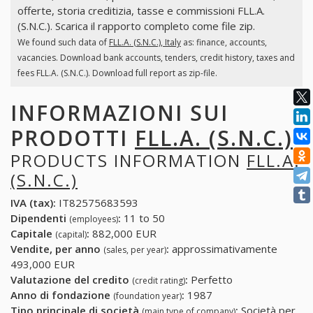
offerte, storia creditizia, tasse e commissioni FLL.A.
(S.N.C.). Scarica il rapporto completo come file zip.
We found such data of
FLL.A. (S.N.C.), Italy
as: finance, accounts,
vacancies. Download bank accounts, tenders, credit history, taxes and
fees FLL.A. (S.N.C.). Download full report as zip-file.
INFORMAZIONI SUI
PRODOTTI
FLL.A. (S.N.C.)
PRODUCTS INFORMATION
FLL.A.
(S.N.C.)
IVA (tax):
IT82575683593
Dipendenti
:
11 to 50
(employees)
Capitale
:
882,000 EUR
(capital)
Vendite, per anno
:
approssimativamente
(sales, per year)
493,000 EUR
Valutazione del credito
:
Perfetto
(credit rating)
Anno di fondazione
:
1987
(foundation year)
Tipo principale di società
:
Società per
(main type of company)