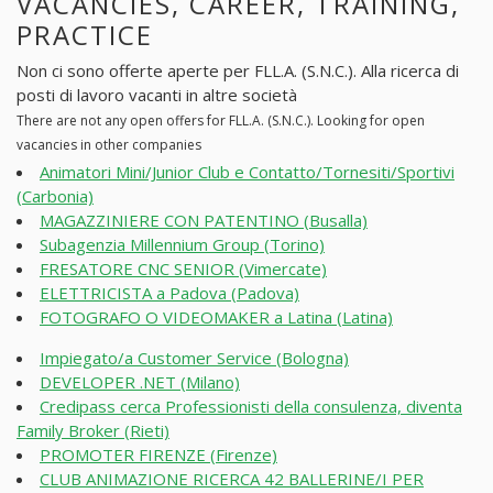
VACANCIES, CAREER, TRAINING,
PRACTICE
Non ci sono offerte aperte per FLL.A. (S.N.C.). Alla ricerca di
posti di lavoro vacanti in altre società
There are not any open offers for FLL.A. (S.N.C.). Looking for open
vacancies in other companies
Animatori Mini/Junior Club e Contatto/Tornesiti/Sportivi
(Carbonia)
MAGAZZINIERE CON PATENTINO (Busalla)
Subagenzia Millennium Group (Torino)
FRESATORE CNC SENIOR (Vimercate)
ELETTRICISTA a Padova (Padova)
FOTOGRAFO O VIDEOMAKER a Latina (Latina)
Impiegato/a Customer Service (Bologna)
DEVELOPER .NET (Milano)
Credipass cerca Professionisti della consulenza, diventa
Family Broker (Rieti)
PROMOTER FIRENZE (Firenze)
CLUB ANIMAZIONE RICERCA 42 BALLERINE/I PER