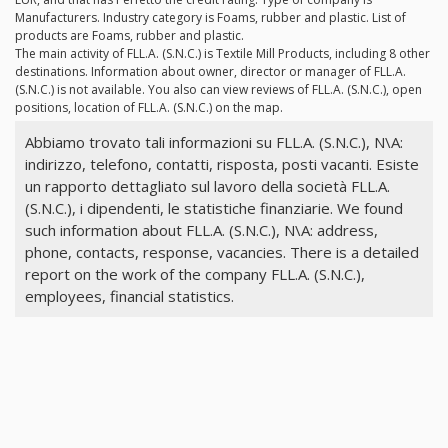
Manufacturers. Industry category is Foams, rubber and plastic. List of
products are Foams, rubber and plastic.
The main activity of FLL.A. (S.N.C.) is Textile Mill Products, including 8 other
destinations. Information about owner, director or manager of FLL.A.
(S.N.C.) is not available. You also can view reviews of FLL.A. (S.N.C.), open
positions, location of FLL.A. (S.N.C.) on the map.
Abbiamo trovato tali informazioni su FLL.A. (S.N.C.), N\A:
indirizzo, telefono, contatti, risposta, posti vacanti. Esiste
un rapporto dettagliato sul lavoro della società FLL.A.
(S.N.C.), i dipendenti, le statistiche finanziarie. We found
such information about FLL.A. (S.N.C.), N\A: address,
phone, contacts, response, vacancies. There is a detailed
report on the work of the company FLL.A. (S.N.C.),
employees, financial statistics.