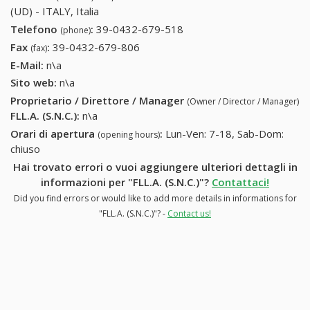
(UD) - ITALY, Italia
Telefono
:
39-0432-679-518
39-0432-679-518
(phone)
Fax
:
39-0432-679-806
39-0432-679-806
(fax)
E-Mail:
n\a
Sito web:
n\a
Proprietario / Direttore / Manager
(Owner / Director / Manager)
FLL.A. (S.N.C.)
:
n\a
Orari di apertura
:
Lun-Ven: 7-18, Sab-Dom:
(opening hours)
chiuso
Hai trovato errori o vuoi aggiungere ulteriori dettagli in
informazioni per "FLL.A. (S.N.C.)"?
Contattaci!
Did you find errors or would like to add more details in informations for
"FLL.A. (S.N.C.)"? -
Contact us!