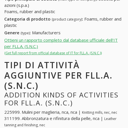
azioni (s.p.a.)
Foams, rubber and plastic
Categoria di prodotto
:
Foams, rubber and
(product category)
plastic
Genere
:
Manufacturers
(type)
Ottieni un rapporto completo dal database ufficiale dell'IT
per FLL.A. (S.N.C.)
(Get full report from official database of IT for FLL.A. (S.N.C.))
TIPI DI ATTIVITÀ
AGGIUNTIVE PER FLL.A.
(S.N.C.)
ADDITION KINDS OF ACTIVITIES
FOR FLL.A. (S.N.C.)
225999. Mulini per maglieria, nca, nca |
Knitting mills, nec, nec
311199. Abbronzatura e rifinitura della pelle, nca |
Leather
tanning and finishing, nec