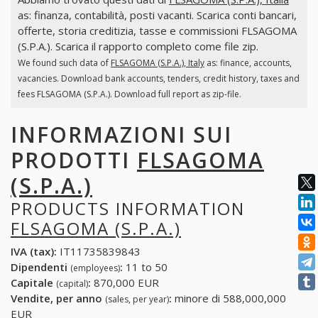
as: finanza, contabilità, posti vacanti. Scarica conti bancari,
offerte, storia creditizia, tasse e commissioni FLSAGOMA
(S.P.A.). Scarica il rapporto completo come file zip.
We found such data of
FLSAGOMA (S.P.A.), Italy
as: finance, accounts,
vacancies. Download bank accounts, tenders, credit history, taxes and
fees FLSAGOMA (S.P.A.). Download full report as zip-file.
INFORMAZIONI SUI
PRODOTTI
FLSAGOMA
(S.P.A.)
PRODUCTS INFORMATION
FLSAGOMA (S.P.A.)
IVA (tax):
IT11735839843
Dipendenti
:
11 to 50
(employees)
Capitale
:
870,000 EUR
(capital)
Vendite, per anno
:
minore di 588,000,000
(sales, per year)
EUR