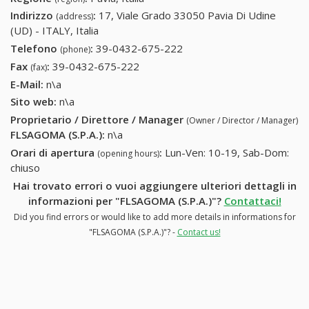
Indirizzo
:
17, Viale Grado 33050 Pavia Di Udine
(address)
(UD) - ITALY, Italia
Telefono
:
39-0432-675-222
39-0432-675-222
(phone)
Fax
:
39-0432-675-222
39-0432-675-222
(fax)
E-Mail:
n\a
Sito web:
n\a
Proprietario / Direttore / Manager
(Owner / Director / Manager)
FLSAGOMA (S.P.A.)
:
n\a
Orari di apertura
:
Lun-Ven: 10-19, Sab-Dom:
(opening hours)
chiuso
Hai trovato errori o vuoi aggiungere ulteriori dettagli in
informazioni per "FLSAGOMA (S.P.A.)"?
Contattaci!
Did you find errors or would like to add more details in informations for
"FLSAGOMA (S.P.A.)"? -
Contact us!