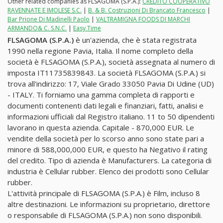
Other related companies as FLSAGOMA (S.P.A.):
CREDITO COOPERATIVO
RAVENNATE E IMOLESE S.C.
|
B. & B. Costruzioni Di Brancato Francesco
|
Bar Prione Di Madinelli Paolo
|
VALTRAMIGNA FOODS DI MARCHI
ARMANDO& C. S.N.C.
|
Easy Time
FLSAGOMA (S.P.A.)
è un'azienda, che è stata registrata
1990 nella regione Pavia, Italia. Il nome completo della
società è FLSAGOMA (S.P.A.), società assegnata al numero di
imposta IT11735839843. La società FLSAGOMA (S.P.A.) si
trova all'indirizzo: 17, Viale Grado 33050 Pavia Di Udine (UD)
- ITALY. Ti forniamo una gamma completa di rapporti e
documenti contenenti dati legali e finanziari, fatti, analisi e
informazioni ufficiali dal Registro italiano. 11 to 50 dipendenti
lavorano in questa azienda. Capitale - 870,000 EUR. Le
vendite della società per lo scorso anno sono state pari a
minore di 588,000,000 EUR, e questo ha Negativo il rating
del credito. Tipo di azienda è Manufacturers. La categoria di
industria è Cellular rubber. Elenco dei prodotti sono Cellular
rubber.
L'attività principale di FLSAGOMA (S.P.A.) è Film, incluso 8
altre destinazioni. Le informazioni su proprietario, direttore
o responsabile di FLSAGOMA (S.P.A.) non sono disponibili.