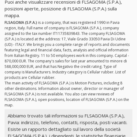
Puoi anche visualizzare recensioni di FLSAGOMA (S.P.A.),
posizioni aperte, posizione di FLSAGOMA (S.P.A.) sulla
mappa.
FLSAGOMA (S.P.A.)
is a company, that was registered 1990 in Pavia
region, Italy. Full name of company is FLSAGOMA (S.P.A.), company
assigned to the tax number IT11735839843. The company FLSAGOMA
(S.P.A.) is located at the address: 17, Viale Grado 33050 Pavia Di Udine
(UD) - ITALY. We brings you a complete range of reports and documents
featuring legal and financial data, facts, analysis and official information
from Italian Registry. 11 to 50 employees work in this company. Capital -
870,000 EUR. The company's sales for last year amounted to minore di
588,000,000 EUR, and that has Negativo the credit rating. Type of
company is Manufacturers. Industry category is Cellular rubber. List of
products are Cellular rubber.
The main activity of FLSAGOMA (S.P.A.) is Motion Pictures, including 8
other destinations. Information about owner, director or manager of
FLSAGOMA (S.P.A.) is not available. You also can view reviews of
FLSAGOMA (S.P.A.), open positions, location of FLSAGOMA (S.P.A.) on the
map.
Abbiamo trovato tali informazioni su FLSAGOMA (S.P.A.),
Pavia: indirizzo, telefono, contatti, risposta, posti vacanti.
Esiste un rapporto dettagliato sul lavoro della società
FLSAGOMA (S.P.A.), i dipendenti, le statistiche finanziarie.