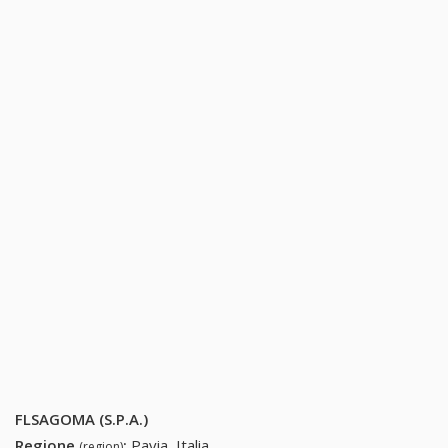
FLSAGOMA (S.P.A.)
Regione
:
Pavia, Italia
(region)