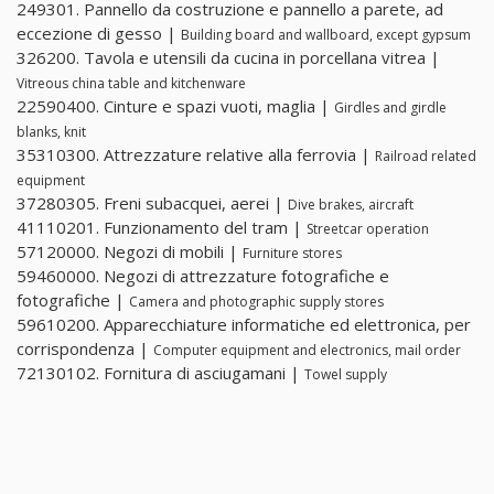
249301. Pannello da costruzione e pannello a parete, ad
eccezione di gesso |
Building board and wallboard, except gypsum
326200. Tavola e utensili da cucina in porcellana vitrea |
Vitreous china table and kitchenware
22590400. Cinture e spazi vuoti, maglia |
Girdles and girdle
blanks, knit
35310300. Attrezzature relative alla ferrovia |
Railroad related
equipment
37280305. Freni subacquei, aerei |
Dive brakes, aircraft
41110201. Funzionamento del tram |
Streetcar operation
57120000. Negozi di mobili |
Furniture stores
59460000. Negozi di attrezzature fotografiche e
fotografiche |
Camera and photographic supply stores
59610200. Apparecchiature informatiche ed elettronica, per
corrispondenza |
Computer equipment and electronics, mail order
72130102. Fornitura di asciugamani |
Towel supply