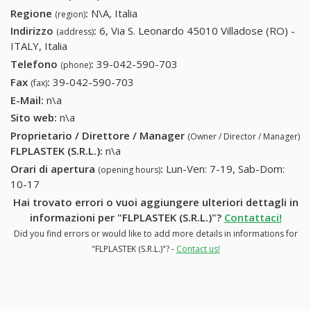
Regione
:
N\A, Italia
(region)
Indirizzo
:
6, Via S. Leonardo 45010 Villadose (RO) -
(address)
ITALY, Italia
Telefono
:
39-042-590-703
39-042-590-703
(phone)
Fax
:
39-042-590-703
39-042-590-703
(fax)
E-Mail:
n\a
Sito web:
n\a
Proprietario / Direttore / Manager
(Owner / Director / Manager)
FLPLASTEK (S.R.L.)
:
n\a
Orari di apertura
:
Lun-Ven: 7-19, Sab-Dom:
(opening hours)
10-17
Hai trovato errori o vuoi aggiungere ulteriori dettagli in
informazioni per "FLPLASTEK (S.R.L.)"?
Contattaci!
Did you find errors or would like to add more details in informations for
"FLPLASTEK (S.R.L.)"? -
Contact us!