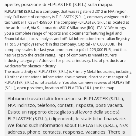
aperte, posizione di FLPLASTEK (S.R.L.) sulla mappa.
FLPLASTEK (S.R.L.)
is a company, that was registered 2012 in N\A region,
Italy. Full name of company is FLPLASTEK (S.R.L.), company assigned to the
tax number IT63871459960. The company FLPLASTEK (S.R.L.) is located at
the address: 6, Via S. Leonardo 45010 Villadose (RO) - ITALY. We brings
you a complete range of reports and documents featuring legal and
financial data, facts, analysis and official information from Italian Registry.
11 to 50 employees work in this company. Capital - 610,000 EUR. The
company's sales for last year amounted to più di 229,000 EUR, and that
has Negativo the credit rating. Type of company is Manufacturers.
Industry category is Additives for plastics industry. List of products are
Additives for plastics industry.
The main activity of FLPLASTEK (S.R.L.) is Primary Metal Industries, including
10 other destinations. Information about owner, director or manager of
FLPLASTEK (S.R.L.) is not available. You also can view reviews of FLPLASTEK
(S.R.L.), open positions, location of FLPLASTEK (S.R.L.) on the map.
Abbiamo trovato tali informazioni su FLPLASTEK (S.R.L.),
N\A: indirizzo, telefono, contatti, risposta, posti vacanti.
Esiste un rapporto dettagliato sul lavoro della società
FLPLASTEK (S.R.L.), i dipendenti, le statistiche finanziarie.
We found such information about FLPLASTEK (S.R.L.), N\A:
address, phone, contacts, response, vacancies. There is