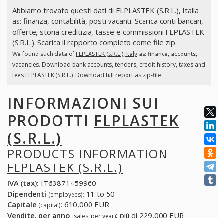
Abbiamo trovato questi dati di
FLPLASTEK (S.R.L.), Italia
as: finanza, contabilità, posti vacanti. Scarica conti bancari,
offerte, storia creditizia, tasse e commissioni FLPLASTEK
(S.R.L.). Scarica il rapporto completo come file zip.
We found such data of
FLPLASTEK (S.R.L.), Italy
as: finance, accounts,
vacancies. Download bank accounts, tenders, credit history, taxes and
fees FLPLASTEK (S.R.L.). Download full report as zip-file.
INFORMAZIONI SUI
PRODOTTI
FLPLASTEK
(S.R.L.)
PRODUCTS INFORMATION
FLPLASTEK (S.R.L.)
IVA (tax):
IT63871459960
Dipendenti
:
11 to 50
(employees)
Capitale
:
610,000 EUR
(capital)
Vendite, per anno
:
più di 229,000 EUR
(sales, per year)