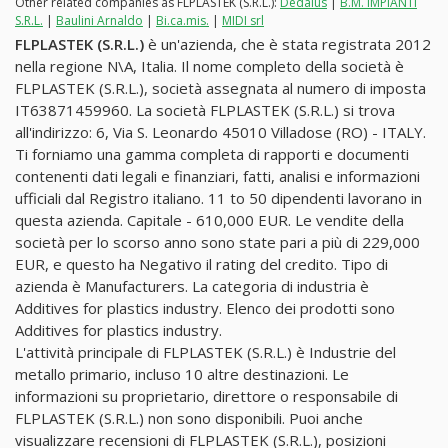
Other related companies as FLPLASTEK (S.R.L.):
Dedalus
|
B.M. IMPIANTI
S.R.L.
|
Baulini Arnaldo
|
Bi.ca.mis.
|
MIDI srl
FLPLASTEK (S.R.L.)
è un'azienda, che è stata registrata 2012
nella regione N\A, Italia. Il nome completo della società è
FLPLASTEK (S.R.L.), società assegnata al numero di imposta
IT63871459960. La società FLPLASTEK (S.R.L.) si trova
all'indirizzo: 6, Via S. Leonardo 45010 Villadose (RO) - ITALY.
Ti forniamo una gamma completa di rapporti e documenti
contenenti dati legali e finanziari, fatti, analisi e informazioni
ufficiali dal Registro italiano. 11 to 50 dipendenti lavorano in
questa azienda. Capitale - 610,000 EUR. Le vendite della
società per lo scorso anno sono state pari a più di 229,000
EUR, e questo ha Negativo il rating del credito. Tipo di
azienda è Manufacturers. La categoria di industria è
Additives for plastics industry. Elenco dei prodotti sono
Additives for plastics industry.
L'attività principale di FLPLASTEK (S.R.L.) è Industrie del
metallo primario, incluso 10 altre destinazioni. Le
informazioni su proprietario, direttore o responsabile di
FLPLASTEK (S.R.L.) non sono disponibili. Puoi anche
visualizzare recensioni di FLPLASTEK (S.R.L.), posizioni