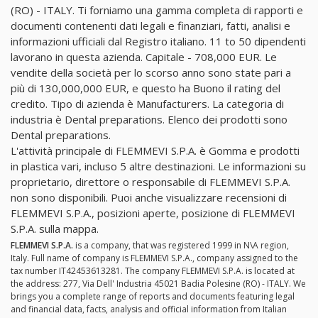
(RO) - ITALY. Ti forniamo una gamma completa di rapporti e
documenti contenenti dati legali e finanziari, fatti, analisi e
informazioni ufficiali dal Registro italiano. 11 to 50 dipendenti
lavorano in questa azienda. Capitale - 708,000 EUR. Le
vendite della società per lo scorso anno sono state pari a
più di 130,000,000 EUR, e questo ha Buono il rating del
credito. Tipo di azienda è Manufacturers. La categoria di
industria è Dental preparations. Elenco dei prodotti sono
Dental preparations.
L'attività principale di FLEMMEVI S.P.A. è Gomma e prodotti
in plastica vari, incluso 5 altre destinazioni. Le informazioni su
proprietario, direttore o responsabile di FLEMMEVI S.P.A.
non sono disponibili. Puoi anche visualizzare recensioni di
FLEMMEVI S.P.A., posizioni aperte, posizione di FLEMMEVI
S.P.A. sulla mappa.
FLEMMEVI S.P.A.
is a company, that was registered 1999 in N\A region,
Italy. Full name of company is FLEMMEVI S.P.A., company assigned to the
tax number IT42453613281. The company FLEMMEVI S.P.A. is located at
the address: 277, Via Dell' Industria 45021 Badia Polesine (RO) - ITALY. We
brings you a complete range of reports and documents featuring legal
and financial data, facts, analysis and official information from Italian