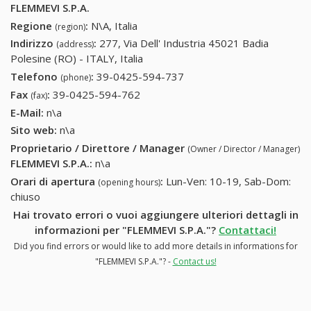
FLEMMEVI S.P.A.
Regione
:
N\A, Italia
(region)
Indirizzo
:
277, Via Dell' Industria 45021 Badia
(address)
Polesine (RO) - ITALY, Italia
Telefono
:
39-0425-594-737
39-0425-594-737
(phone)
Fax
:
39-0425-594-762
39-0425-594-762
(fax)
E-Mail:
n\a
Sito web:
n\a
Proprietario / Direttore / Manager
(Owner / Director / Manager)
FLEMMEVI S.P.A.
:
n\a
Orari di apertura
:
Lun-Ven: 10-19, Sab-Dom:
(opening hours)
chiuso
Hai trovato errori o vuoi aggiungere ulteriori dettagli in
informazioni per "FLEMMEVI S.P.A."?
Contattaci!
Did you find errors or would like to add more details in informations for
"FLEMMEVI S.P.A."? -
Contact us!