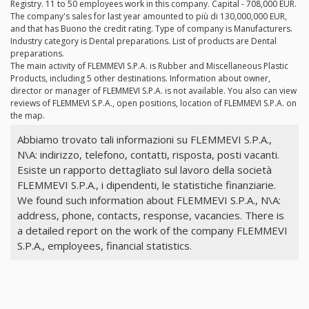
Registry. 11 to 50 employees work in this company. Capital - 708,000 EUR.
The company's sales for last year amounted to più di 130,000,000 EUR,
and that has Buono the credit rating. Type of company is Manufacturers.
Industry category is Dental preparations. List of products are Dental
preparations.
The main activity of FLEMMEVI S.P.A. is Rubber and Miscellaneous Plastic
Products, including 5 other destinations. Information about owner,
director or manager of FLEMMEVI S.P.A. is not available. You also can view
reviews of FLEMMEVI S.P.A., open positions, location of FLEMMEVI S.P.A. on
the map.
Abbiamo trovato tali informazioni su FLEMMEVI S.P.A.,
N\A: indirizzo, telefono, contatti, risposta, posti vacanti.
Esiste un rapporto dettagliato sul lavoro della società
FLEMMEVI S.P.A., i dipendenti, le statistiche finanziarie.
We found such information about FLEMMEVI S.P.A., N\A:
address, phone, contacts, response, vacancies. There is
a detailed report on the work of the company FLEMMEVI
S.P.A., employees, financial statistics.