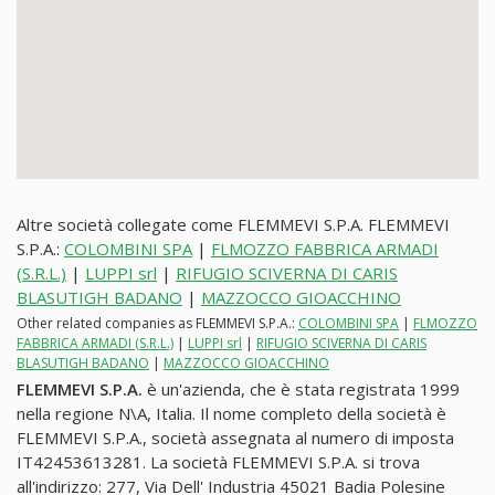
Altre società collegate come FLEMMEVI S.P.A. FLEMMEVI
S.P.A.:
COLOMBINI SPA
|
FLMOZZO FABBRICA ARMADI
(S.R.L.)
|
LUPPI srl
|
RIFUGIO SCIVERNA DI CARIS
BLASUTIGH BADANO
|
MAZZOCCO GIOACCHINO
Other related companies as FLEMMEVI S.P.A.:
COLOMBINI SPA
|
FLMOZZO
FABBRICA ARMADI (S.R.L.)
|
LUPPI srl
|
RIFUGIO SCIVERNA DI CARIS
BLASUTIGH BADANO
|
MAZZOCCO GIOACCHINO
FLEMMEVI S.P.A.
è un'azienda, che è stata registrata 1999
nella regione N\A, Italia. Il nome completo della società è
FLEMMEVI S.P.A., società assegnata al numero di imposta
IT42453613281. La società FLEMMEVI S.P.A. si trova
all'indirizzo: 277, Via Dell' Industria 45021 Badia Polesine