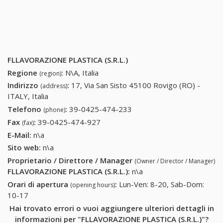
FLLAVORAZIONE PLASTICA (S.R.L.)
Regione
:
N\A, Italia
(region)
Indirizzo
:
17, Via San Sisto 45100 Rovigo (RO) -
(address)
ITALY, Italia
Telefono
:
39-0425-474-233
39-0425-474-233
(phone)
Fax
:
39-0425-474-927
39-0425-474-927
(fax)
E-Mail:
n\a
Sito web:
n\a
Proprietario / Direttore / Manager
(Owner / Director / Manager)
FLLAVORAZIONE PLASTICA (S.R.L.)
:
n\a
Orari di apertura
:
Lun-Ven: 8-20, Sab-Dom:
(opening hours)
10-17
Hai trovato errori o vuoi aggiungere ulteriori dettagli in
informazioni per "FLLAVORAZIONE PLASTICA (S.R.L.)"?