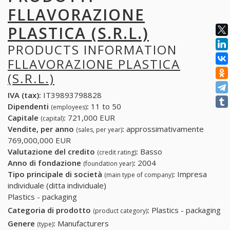
FLLAVORAZIONE
PLASTICA (S.R.L.)
PRODUCTS INFORMATION
FLLAVORAZIONE PLASTICA
(S.R.L.)
IVA (tax):
IT39893798828
Dipendenti
:
11 to 50
(employees)
Capitale
:
721,000 EUR
(capital)
Vendite, per anno
:
approssimativamente
(sales, per year)
769,000,000 EUR
Valutazione del credito
:
Basso
(credit rating)
Anno di fondazione
:
2004
(foundation year)
Tipo principale di società
:
Impresa
(main type of company)
individuale (ditta individuale)
Plastics - packaging
Categoria di prodotto
:
Plastics - packaging
(product category)
Genere
:
Manufacturers
(type)