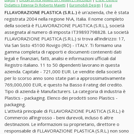
Didattico Estense Di Roberto Maietti
|
Euromobili Design
|
Fa.vi
FLLAVORAZIONE PLASTICA (S.R.L.)
è un'azienda, che è stata
registrata 2004 nella regione N\A, Italia. Il nome completo
della società è FLLAVORAZIONE PLASTICA (S.R.L.), società
assegnata al numero di imposta IT39893798828. La società
FLLAVORAZIONE PLASTICA (S.R.L.) si trova all'indirizzo: 17,
Via San Sisto 45100 Rovigo (RO) - ITALY. Ti forniamo una
gamma completa di rapporti e documenti contenenti dati
legali e finanziari, fatti, analisi e informazioni ufficiali dal
Registro italiano. 11 to 50 dipendenti lavorano in questa
azienda. Capitale - 721,000 EUR. Le vendite della società
per lo scorso anno sono state pari a approssimativamente
769,000,000 EUR, e questo ha Basso il rating del credito.
Tipo di azienda è Manufacturers. La categoria di industria è
Plastics - packaging. Elenco dei prodotti sono Plastics -
packaging.
L'attività principale di FLLAVORAZIONE PLASTICA (S.R.L.) è
Commercio all'ingrosso - beni durevoli, incluso 6 altre
destinazioni. Le informazioni su proprietario, direttore o
responsabile di FLLAVORAZIONE PLASTICA (S.R.L.) non sono