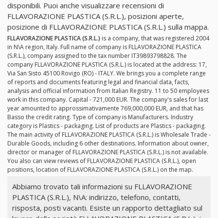
disponibili. Puoi anche visualizzare recensioni di
FLLAVORAZIONE PLASTICA (S.R.L.), posizioni aperte,
posizione di FLLAVORAZIONE PLASTICA (S.R.L.) sulla mappa.
FLLAVORAZIONE PLASTICA (S.R.L.)
is a company, that was registered 2004
in N\A region, Italy. Full name of company is FLLAVORAZIONE PLASTICA
(S.R.L.), company assigned to the tax number IT39893798828. The
company FLLAVORAZIONE PLASTICA (S.R.L.) is located at the address: 17,
Via San Sisto 45100 Rovigo (RO) - ITALY. We brings you a complete range
of reports and documents featuring legal and financial data, facts,
analysis and official information from Italian Registry. 11 to 50 employees
work in this company. Capital - 721,000 EUR. The company's sales for last
year amounted to approssimativamente 769,000,000 EUR, and that has
Basso the credit rating. Type of company is Manufacturers. Industry
category is Plastics - packaging. List of products are Plastics - packaging.
The main activity of FLLAVORAZIONE PLASTICA (S.R.L.) is Wholesale Trade -
Durable Goods, including 6 other destinations. Information about owner,
director or manager of FLLAVORAZIONE PLASTICA (S.R.L.) is not available.
You also can view reviews of FLLAVORAZIONE PLASTICA (S.R.L.), open
positions, location of FLLAVORAZIONE PLASTICA (S.R.L.) on the map.
Abbiamo trovato tali informazioni su FLLAVORAZIONE
PLASTICA (S.R.L.), N\A: indirizzo, telefono, contatti,
risposta, posti vacanti. Esiste un rapporto dettagliato sul