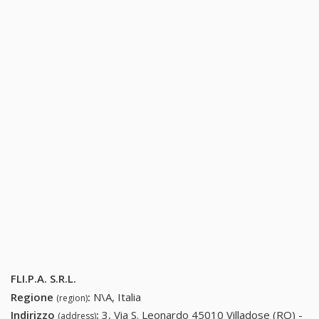
FLI.P.A. S.R.L.
Regione
:
N\A, Italia
(region)
Indirizzo
:
3, Via S. Leonardo 45010 Villadose (RO) -
(address)