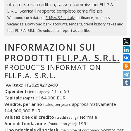
offerte, storia creditizia, tasse e commissioni FLI.P.A.
S.R.L.. Scarica il rapporto completo come file zip.
We found such data of
FLI.P.A. S.R.L., Italy
as: finance, accounts,
vacancies. Download bank accounts, tenders, credit history, taxes and
fees FLI.P.A. S.R.L.. Download full report as zip-file.
INFORMAZIONI SUI
PRODOTTI
FLI.P.A. S.R.L.
PRODUCTS INFORMATION
FLI.P.A. S.R.L.
IVA (tax):
IT26254272460
Dipendenti
:
11 to 50
(employees)
Capitale
:
164,000 EUR
(capital)
Vendite, per anno
:
approssimativamente
(sales, per year)
144,000,000 EUR
Valutazione del credito
:
Normale
(credit rating)
Anno di fondazione
:
1994
(foundation year)
Tipo principale di società
:
Società per
(main type of company)