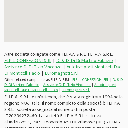
Altre società collegate come FLI.P.A. S.R.L. FLI.P.A. S.R.L.:
FLP.L. CONFEZIONI SRL
|
D. & D. Di Di Martino Fabrizio
|
Assivince Di Di Tizio Vincenzo
|
Autotrasporti Monticelli Due
Di Monticelli Paolo
|
Euromagneti S.r.l.
Other related companies as FLI.P.A. S.R.L.:
FLP.L. CONFEZIONI SRL
|
D. & D.
Di Di Martino Fabrizio
|
Assivince Di Di Tizio Vincenzo
|
Autotrasporti
Monticelli Due Di Monticelli Paolo
|
Euromagneti S.r.l.
FLI.P.A. S.R.L.
è un'azienda, che è stata registrata 1994 nella
regione N\A, Italia. Il nome completo della società è FLI.P.A.
S.R.L., società assegnata al numero di imposta
IT26254272460. La società FLI.P.A. S.R.L. si trova
all'indirizzo: 3, Via S. Leonardo 45010 Villadose (RO) - ITALY.