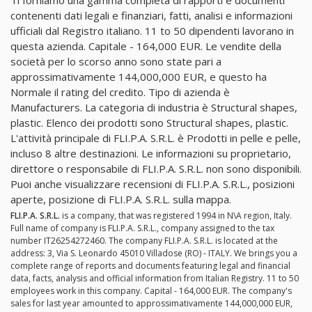
Ti forniamo una gamma completa di rapporti e documenti
contenenti dati legali e finanziari, fatti, analisi e informazioni
ufficiali dal Registro italiano. 11 to 50 dipendenti lavorano in
questa azienda. Capitale - 164,000 EUR. Le vendite della
società per lo scorso anno sono state pari a
approssimativamente 144,000,000 EUR, e questo ha
Normale il rating del credito. Tipo di azienda è
Manufacturers. La categoria di industria è Structural shapes,
plastic. Elenco dei prodotti sono Structural shapes, plastic.
L'attività principale di FLI.P.A. S.R.L. è Prodotti in pelle e pelle,
incluso 8 altre destinazioni. Le informazioni su proprietario,
direttore o responsabile di FLI.P.A. S.R.L. non sono disponibili.
Puoi anche visualizzare recensioni di FLI.P.A. S.R.L., posizioni
aperte, posizione di FLI.P.A. S.R.L. sulla mappa.
FLI.P.A. S.R.L.
is a company, that was registered 1994 in N\A region, Italy.
Full name of company is FLI.P.A. S.R.L., company assigned to the tax
number IT26254272460. The company FLI.P.A. S.R.L. is located at the
address: 3, Via S. Leonardo 45010 Villadose (RO) - ITALY. We brings you a
complete range of reports and documents featuring legal and financial
data, facts, analysis and official information from Italian Registry. 11 to 50
employees work in this company. Capital - 164,000 EUR. The company's
sales for last year amounted to approssimativamente 144,000,000 EUR,