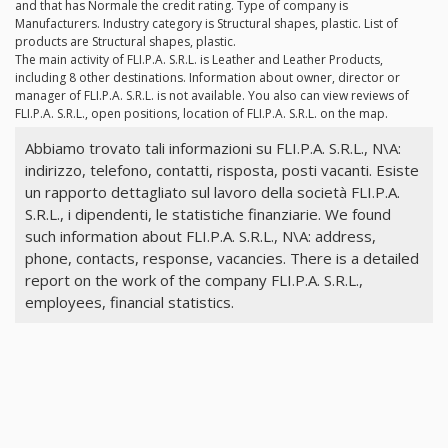
and that has Normale the credit rating. Type of company is
Manufacturers. Industry category is Structural shapes, plastic. List of
products are Structural shapes, plastic.
The main activity of FLI.P.A. S.R.L. is Leather and Leather Products,
including 8 other destinations. Information about owner, director or
manager of FLI.P.A. S.R.L. is not available. You also can view reviews of
FLI.P.A. S.R.L., open positions, location of FLI.P.A. S.R.L. on the map.
Abbiamo trovato tali informazioni su FLI.P.A. S.R.L., N\A:
indirizzo, telefono, contatti, risposta, posti vacanti. Esiste
un rapporto dettagliato sul lavoro della società FLI.P.A.
S.R.L., i dipendenti, le statistiche finanziarie. We found
such information about FLI.P.A. S.R.L., N\A: address,
phone, contacts, response, vacancies. There is a detailed
report on the work of the company FLI.P.A. S.R.L.,
employees, financial statistics.