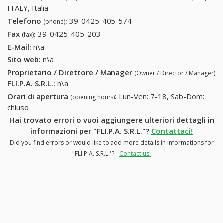
ITALY, Italia
Telefono
:
39-0425-405-574
39-0425-405-574
(phone)
Fax
:
39-0425-405-203
39-0425-405-203
(fax)
E-Mail:
n\a
Sito web:
n\a
Proprietario / Direttore / Manager
(Owner / Director / Manager)
FLI.P.A. S.R.L.
:
n\a
Orari di apertura
:
Lun-Ven: 7-18, Sab-Dom:
(opening hours)
chiuso
Hai trovato errori o vuoi aggiungere ulteriori dettagli in
informazioni per "FLI.P.A. S.R.L."?
Contattaci!
Did you find errors or would like to add more details in informations for
"FLI.P.A. S.R.L."? -
Contact us!