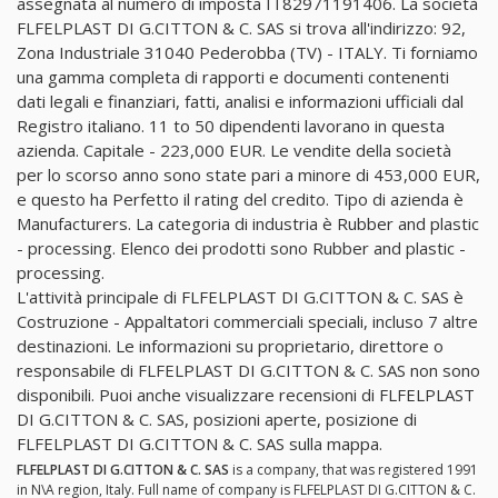
assegnata al numero di imposta IT82971191406. La società
FLFELPLAST DI G.CITTON & C. SAS si trova all'indirizzo: 92,
Zona Industriale 31040 Pederobba (TV) - ITALY. Ti forniamo
una gamma completa di rapporti e documenti contenenti
dati legali e finanziari, fatti, analisi e informazioni ufficiali dal
Registro italiano. 11 to 50 dipendenti lavorano in questa
azienda. Capitale - 223,000 EUR. Le vendite della società
per lo scorso anno sono state pari a minore di 453,000 EUR,
e questo ha Perfetto il rating del credito. Tipo di azienda è
Manufacturers. La categoria di industria è Rubber and plastic
- processing. Elenco dei prodotti sono Rubber and plastic -
processing.
L'attività principale di FLFELPLAST DI G.CITTON & C. SAS è
Costruzione - Appaltatori commerciali speciali, incluso 7 altre
destinazioni. Le informazioni su proprietario, direttore o
responsabile di FLFELPLAST DI G.CITTON & C. SAS non sono
disponibili. Puoi anche visualizzare recensioni di FLFELPLAST
DI G.CITTON & C. SAS, posizioni aperte, posizione di
FLFELPLAST DI G.CITTON & C. SAS sulla mappa.
FLFELPLAST DI G.CITTON & C. SAS
is a company, that was registered 1991
in N\A region, Italy. Full name of company is FLFELPLAST DI G.CITTON & C.