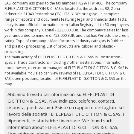
SAS, company assigned to the tax number IT82971191406. The company
FLFELPLAST DI G.CITTON & C. SAS is located at the address: 92, Zona
Industriale 31040 Pederobba (TV) - ITALY. We brings you a complete
range of reports and documents featuring legal and financial data, facts,
analysis and official information from Italian Registry. 11 to 50 employees
work in this company. Capital - 223,000 EUR. The company's sales for last
year amounted to minore di 453,000 EUR, and that has Perfetto the credit
rating. Type of company is Manufacturers. Industry category is Rubber
and plastic - processing. List of products are Rubber and plastic -
processing.
The main activity of FLFELPLAST DI G.CITTON & C. SAS is Construction -
Special Trade Contractors, including 7 other destinations. Information
about owner, director or manager of FLFELPLAST DI G.CITTON & C. SAS is
not available. You also can view reviews of FLFELPLAST DI G.CITTON & C.
SAS, open positions, location of FLFELPLAST DI G.CITTON & C. SAS on the
map.
Abbiamo trovato tali informazioni su FLFELPLAST DI
G.CITTON & C. SAS, N\A: indirizzo, telefono, contatti,
risposta, posti vacanti. Esiste un rapporto dettagliato sul
lavoro della società FLFELPLAST DI G.CITTON & C. SAS, i
dipendenti, le statistiche finanziarie. We found such
information about FLFELPLAST DI G.CITTON & C. SAS,
N\A: address, phone, contacts, response, vacancies.