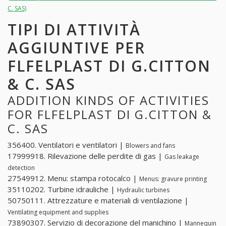
C. SAS)
TIPI DI ATTIVITÀ
AGGIUNTIVE PER
FLFELPLAST DI G.CITTON
& C. SAS
ADDITION KINDS OF ACTIVITIES
FOR FLFELPLAST DI G.CITTON &
C. SAS
356400. Ventilatori e ventilatori |
Blowers and fans
17999918. Rilevazione delle perdite di gas |
Gas leakage
detection
27549912. Menu: stampa rotocalco |
Menus: gravure printing
35110202. Turbine idrauliche |
Hydraulic turbines
50750111. Attrezzature e materiali di ventilazione |
Ventilating equipment and supplies
73890307. Servizio di decorazione del manichino |
Mannequin