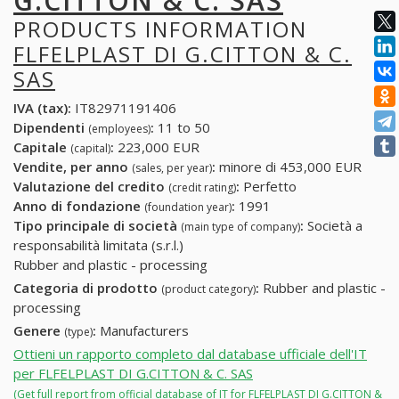
G.CITTON & C. SAS
PRODUCTS INFORMATION
FLFELPLAST DI G.CITTON & C.
SAS
IVA (tax):
IT82971191406
Dipendenti
:
11 to 50
(employees)
Capitale
:
223,000 EUR
(capital)
Vendite, per anno
:
minore di 453,000 EUR
(sales, per year)
Valutazione del credito
:
Perfetto
(credit rating)
Anno di fondazione
:
1991
(foundation year)
Tipo principale di società
:
Società a
(main type of company)
responsabilità limitata (s.r.l.)
Rubber and plastic - processing
Categoria di prodotto
:
Rubber and plastic -
(product category)
processing
Genere
:
Manufacturers
(type)
Ottieni un rapporto completo dal database ufficiale dell'IT
per FLFELPLAST DI G.CITTON & C. SAS
(Get full report from official database of IT for FLFELPLAST DI G.CITTON &