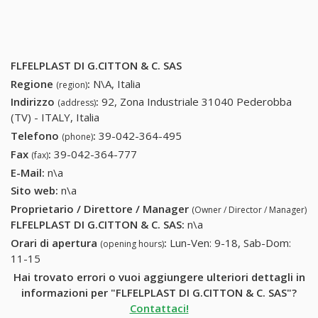
FLFELPLAST DI G.CITTON & C. SAS
Regione
:
N\A, Italia
(region)
Indirizzo
:
92, Zona Industriale 31040 Pederobba
(address)
(TV) - ITALY, Italia
Telefono
:
39-042-364-495
39-042-364-495
(phone)
Fax
:
39-042-364-777
39-042-364-777
(fax)
E-Mail:
n\a
Sito web:
n\a
Proprietario / Direttore / Manager
(Owner / Director / Manager)
FLFELPLAST DI G.CITTON & C. SAS
:
n\a
Orari di apertura
:
Lun-Ven: 9-18, Sab-Dom:
(opening hours)
11-15
Hai trovato errori o vuoi aggiungere ulteriori dettagli in
informazioni per "FLFELPLAST DI G.CITTON & C. SAS"?
Contattaci!