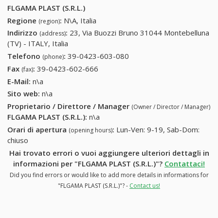
FLGAMA PLAST (S.R.L.)
Regione
:
N\A, Italia
(region)
Indirizzo
:
23, Via Buozzi Bruno 31044 Montebelluna
(address)
(TV) - ITALY, Italia
Telefono
:
39-0423-603-080
39-0423-603-080
(phone)
Fax
:
39-0423-602-666
39-0423-602-666
(fax)
E-Mail:
n\a
Sito web:
n\a
Proprietario / Direttore / Manager
(Owner / Director / Manager)
FLGAMA PLAST (S.R.L.)
:
n\a
Orari di apertura
:
Lun-Ven: 9-19, Sab-Dom:
(opening hours)
chiuso
Hai trovato errori o vuoi aggiungere ulteriori dettagli in
informazioni per "FLGAMA PLAST (S.R.L.)"?
Contattaci!
Did you find errors or would like to add more details in informations for
"FLGAMA PLAST (S.R.L.)"? -
Contact us!