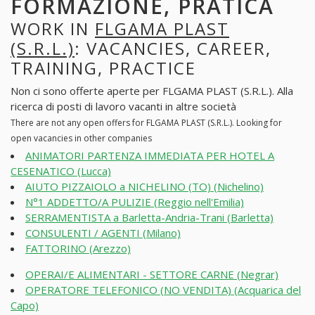
FORMAZIONE, PRATICA
WORK IN
FLGAMA PLAST
(S.R.L.)
: VACANCIES, CAREER,
TRAINING, PRACTICE
Non ci sono offerte aperte per FLGAMA PLAST (S.R.L.). Alla
ricerca di posti di lavoro vacanti in altre società
There are not any open offers for FLGAMA PLAST (S.R.L.). Looking for
open vacancies in other companies
ANIMATORI PARTENZA IMMEDIATA PER HOTEL A
CESENATICO (Lucca)
AIUTO PIZZAIOLO a NICHELINO (TO) (Nichelino)
N°1 ADDETTO/A PULIZIE (Reggio nell'Emilia)
SERRAMENTISTA a Barletta-Andria-Trani (Barletta)
CONSULENTI / AGENTI (Milano)
FATTORINO (Arezzo)
OPERAI/E ALIMENTARI - SETTORE CARNE (Negrar)
OPERATORE TELEFONICO (NO VENDITA) (Acquarica del
Capo)