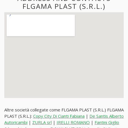
FLGAMA PLAST (S.R.L.)
Altre società collegate come FLGAMA PLAST (S.R.L.) FLGAMA
PLAST (S.R.L.):
Copy City Di Cianti Fabiana
|
De Santis Alberto
Autoricambi
|
ZURLA srl
|
IRELLI ROMANO
|
Fantini Giglio