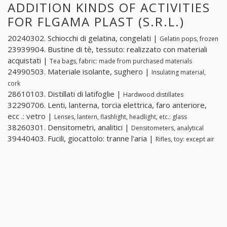
ADDITION KINDS OF ACTIVITIES
FOR FLGAMA PLAST (S.R.L.)
20240302. Schiocchi di gelatina, congelati |
Gelatin pops, frozen
23939904. Bustine di tè, tessuto: realizzato con materiali
acquistati |
Tea bags, fabric: made from purchased materials
24990503. Materiale isolante, sughero |
Insulating material,
cork
28610103. Distillati di latifoglie |
Hardwood distillates
32290706. Lenti, lanterna, torcia elettrica, faro anteriore,
ecc .: vetro |
Lenses, lantern, flashlight, headlight, etc.: glass
38260301. Densitometri, analitici |
Densitometers, analytical
39440403. Fucili, giocattolo: tranne l'aria |
Rifles, toy: except air