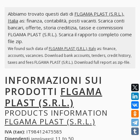
Abbiamo trovato questi dati di
FLGAMA PLAST (S.R.L.),
Italia
as: finanza, contabilità, posti vacanti. Scarica conti
bancari, offerte, storia creditizia, tasse e commissioni
FLGAMA PLAST (S.R.L.). Scarica il rapporto completo come
file zip.
We found such data of
FLGAMA PLAST (S.R.L.), Italy
as: finance,
accounts, vacancies. Download bank accounts, tenders, credit history,
taxes and fees FLGAMA PLAST (S.R.L.). Download full report as zip-file.
INFORMAZIONI SUI
PRODOTTI
FLGAMA
PLAST (S.R.L.)
PRODUCTS INFORMATION
FLGAMA PLAST (S.R.L.)
IVA (tax):
IT98412475585
Dipendenti
:
11 to 50
(employees)