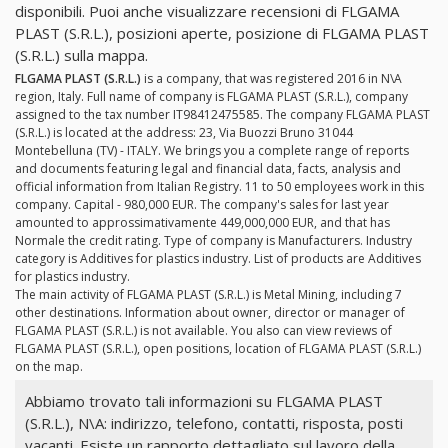
disponibili. Puoi anche visualizzare recensioni di FLGAMA
PLAST (S.R.L.), posizioni aperte, posizione di FLGAMA PLAST
(S.R.L.) sulla mappa.
FLGAMA PLAST (S.R.L.)
is a company, that was registered 2016 in N\A
region, Italy. Full name of company is FLGAMA PLAST (S.R.L.), company
assigned to the tax number IT98412475585. The company FLGAMA PLAST
(S.R.L.) is located at the address: 23, Via Buozzi Bruno 31044
Montebelluna (TV) - ITALY. We brings you a complete range of reports
and documents featuring legal and financial data, facts, analysis and
official information from Italian Registry. 11 to 50 employees work in this
company. Capital - 980,000 EUR. The company's sales for last year
amounted to approssimativamente 449,000,000 EUR, and that has
Normale the credit rating. Type of company is Manufacturers. Industry
category is Additives for plastics industry. List of products are Additives
for plastics industry.
The main activity of FLGAMA PLAST (S.R.L.) is Metal Mining, including 7
other destinations. Information about owner, director or manager of
FLGAMA PLAST (S.R.L.) is not available. You also can view reviews of
FLGAMA PLAST (S.R.L.), open positions, location of FLGAMA PLAST (S.R.L.)
on the map.
Abbiamo trovato tali informazioni su FLGAMA PLAST
(S.R.L.), N\A: indirizzo, telefono, contatti, risposta, posti
vacanti. Esiste un rapporto dettagliato sul lavoro della