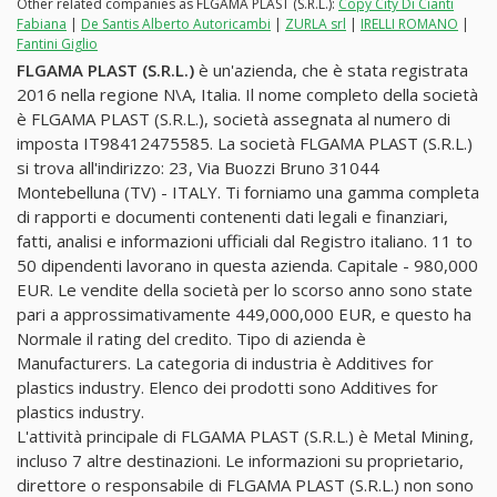
Other related companies as FLGAMA PLAST (S.R.L.):
Copy City Di Cianti
Fabiana
|
De Santis Alberto Autoricambi
|
ZURLA srl
|
IRELLI ROMANO
|
Fantini Giglio
FLGAMA PLAST (S.R.L.)
è un'azienda, che è stata registrata
2016 nella regione N\A, Italia. Il nome completo della società
è FLGAMA PLAST (S.R.L.), società assegnata al numero di
imposta IT98412475585. La società FLGAMA PLAST (S.R.L.)
si trova all'indirizzo: 23, Via Buozzi Bruno 31044
Montebelluna (TV) - ITALY. Ti forniamo una gamma completa
di rapporti e documenti contenenti dati legali e finanziari,
fatti, analisi e informazioni ufficiali dal Registro italiano. 11 to
50 dipendenti lavorano in questa azienda. Capitale - 980,000
EUR. Le vendite della società per lo scorso anno sono state
pari a approssimativamente 449,000,000 EUR, e questo ha
Normale il rating del credito. Tipo di azienda è
Manufacturers. La categoria di industria è Additives for
plastics industry. Elenco dei prodotti sono Additives for
plastics industry.
L'attività principale di FLGAMA PLAST (S.R.L.) è Metal Mining,
incluso 7 altre destinazioni. Le informazioni su proprietario,
direttore o responsabile di FLGAMA PLAST (S.R.L.) non sono