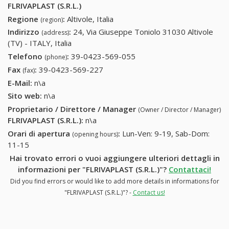
FLRIVAPLAST (S.R.L.)
Regione
:
Altivole, Italia
(region)
Indirizzo
:
24, Via Giuseppe Toniolo 31030 Altivole
(address)
(TV) - ITALY, Italia
Telefono
:
39-0423-569-055
39-0423-569-055
(phone)
Fax
:
39-0423-569-227
39-0423-569-227
(fax)
E-Mail:
n\a
Sito web:
n\a
Proprietario / Direttore / Manager
(Owner / Director / Manager)
FLRIVAPLAST (S.R.L.)
:
n\a
Orari di apertura
:
Lun-Ven: 9-19, Sab-Dom:
(opening hours)
11-15
Hai trovato errori o vuoi aggiungere ulteriori dettagli in
informazioni per "FLRIVAPLAST (S.R.L.)"?
Contattaci!
Did you find errors or would like to add more details in informations for
"FLRIVAPLAST (S.R.L.)"? -
Contact us!