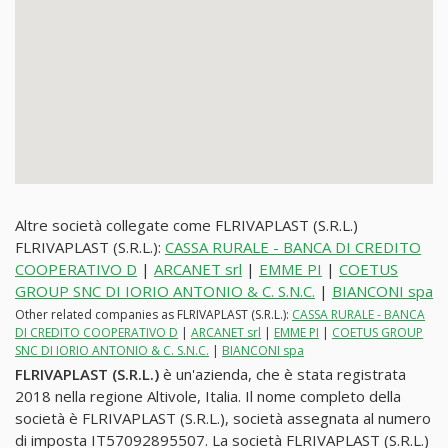
Altre società collegate come FLRIVAPLAST (S.R.L.)
FLRIVAPLAST (S.R.L.):
CASSA RURALE - BANCA DI CREDITO
COOPERATIVO D
|
ARCANET srl
|
EMME PI
|
COETUS
GROUP SNC DI IORIO ANTONIO & C. S.N.C.
|
BIANCONI spa
Other related companies as FLRIVAPLAST (S.R.L.):
CASSA RURALE - BANCA
DI CREDITO COOPERATIVO D
|
ARCANET srl
|
EMME PI
|
COETUS GROUP
SNC DI IORIO ANTONIO & C. S.N.C.
|
BIANCONI spa
FLRIVAPLAST (S.R.L.)
è un'azienda, che è stata registrata
2018 nella regione Altivole, Italia. Il nome completo della
società è FLRIVAPLAST (S.R.L.), società assegnata al numero
di imposta IT57092895507. La società FLRIVAPLAST (S.R.L.)