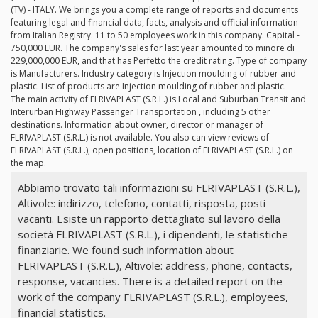
(TV) - ITALY. We brings you a complete range of reports and documents
featuring legal and financial data, facts, analysis and official information
from Italian Registry. 11 to 50 employees work in this company. Capital -
750,000 EUR. The company's sales for last year amounted to minore di
229,000,000 EUR, and that has Perfetto the credit rating. Type of company
is Manufacturers. Industry category is Injection moulding of rubber and
plastic. List of products are Injection moulding of rubber and plastic.
The main activity of FLRIVAPLAST (S.R.L.) is Local and Suburban Transit and
Interurban Highway Passenger Transportation , including 5 other
destinations. Information about owner, director or manager of
FLRIVAPLAST (S.R.L.) is not available. You also can view reviews of
FLRIVAPLAST (S.R.L.), open positions, location of FLRIVAPLAST (S.R.L.) on
the map.
Abbiamo trovato tali informazioni su FLRIVAPLAST (S.R.L.),
Altivole: indirizzo, telefono, contatti, risposta, posti
vacanti. Esiste un rapporto dettagliato sul lavoro della
società FLRIVAPLAST (S.R.L.), i dipendenti, le statistiche
finanziarie. We found such information about
FLRIVAPLAST (S.R.L.), Altivole: address, phone, contacts,
response, vacancies. There is a detailed report on the
work of the company FLRIVAPLAST (S.R.L.), employees,
financial statistics.