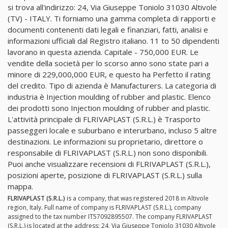
si trova all'indirizzo: 24, Via Giuseppe Toniolo 31030 Altivole
(TV) - ITALY. Ti forniamo una gamma completa di rapporti e
documenti contenenti dati legali e finanziari, fatti, analisi e
informazioni ufficiali dal Registro italiano. 11 to 50 dipendenti
lavorano in questa azienda. Capitale - 750,000 EUR. Le
vendite della società per lo scorso anno sono state pari a
minore di 229,000,000 EUR, e questo ha Perfetto il rating
del credito. Tipo di azienda è Manufacturers. La categoria di
industria è Injection moulding of rubber and plastic. Elenco
dei prodotti sono Injection moulding of rubber and plastic.
L'attività principale di FLRIVAPLAST (S.R.L.) è Trasporto
passeggeri locale e suburbano e interurbano, incluso 5 altre
destinazioni. Le informazioni su proprietario, direttore o
responsabile di FLRIVAPLAST (S.R.L.) non sono disponibili.
Puoi anche visualizzare recensioni di FLRIVAPLAST (S.R.L.),
posizioni aperte, posizione di FLRIVAPLAST (S.R.L.) sulla
mappa.
FLRIVAPLAST (S.R.L.)
is a company, that was registered 2018 in Altivole
region, Italy. Full name of company is FLRIVAPLAST (S.R.L.), company
assigned to the tax number IT57092895507. The company FLRIVAPLAST
(S.R.L.) is located at the address: 24, Via Giuseppe Toniolo 31030 Altivole