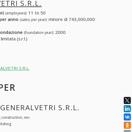
ETRI S.R.L.
nti
:
11 to 50
(employees)
 per anno
:
minore di 743,000,000
(sales, per year)
fondazione
:
2000
(foundation year)
mitata (s.r.l.)
RALVETRI S.R.L.
 PER
LGENERALVETRI S.R.L.
g construction, nec
lishing