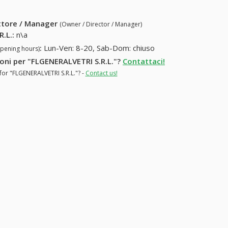
ettore / Manager
(Owner / Director / Manager)
R.L.
:
n\a
:
Lun-Ven: 8-20, Sab-Dom: chiuso
opening hours)
zioni per "FLGENERALVETRI S.R.L."?
Contattaci!
for "FLGENERALVETRI S.R.L."? -
Contact us!