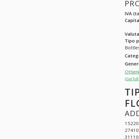
PR
IVA (ta
Capit
Valuta
Tipo p
Bottles
Categ
Gene
Ottien
(Get ful
TI
FL
ADD
152201
274101
311102