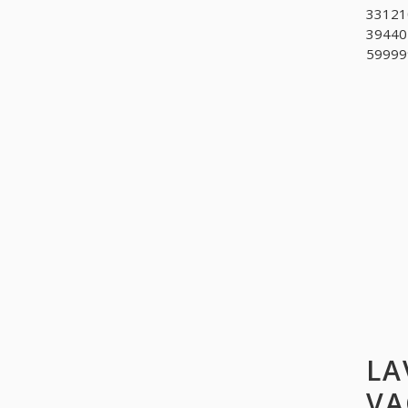
331210
394405
599999
LA
VA