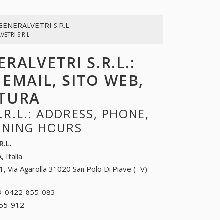
GENERALVETRI S.R.L.
ETRI S.R.L.
RALVETRI S.R.L.:
 EMAIL, SITO WEB,
RTURA
R.L.: ADDRESS, PHONE,
PENING HOURS
R.L.
, Italia
1, Via Agarolla 31020 San Polo Di Piave (TV) -
9-0422-855-083
39-0422-855-083
55-912
39-0422-855-912