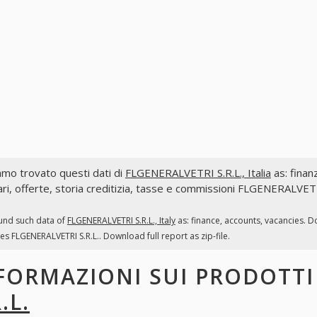
mo trovato questi dati di
FLGENERALVETRI S.R.L., Italia
as: finanz
ri, offerte, storia creditizia, tasse e commissioni FLGENERALVETRI
und such data of
FLGENERALVETRI S.R.L., Italy
as: finance, accounts, vacancies. D
es FLGENERALVETRI S.R.L.. Download full report as zip-file.
FORMAZIONI SUI PRODOTT
.L.