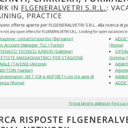
RK IN
FLGENERALVETRI S.R.L.
: VAC
INING, PRACTICE
 sono offerte aperte per FLGENERALVETRI S.R.L.. Alla ricerca di pos
re not any open offers for FLGENERALVETRI S.R.L.. Looking for open vacancies i
mazione, contatto/sportivi (Bergamo)
ADDET
es Account Manager TLC (Torino)
(Roma)
IEGATO TECNICO JUNIOR (Dalmine)
OPERA
TETISTE MASSAGGIATRICI PER STAGIONE
Gomma (V
NALE ITA/ENG (Ancona)
Addett
DITORI (Sanluri)
Agente
grammatori .NET (C# e ASP.NET) con tre anni di
Addett
ienza (Roma)
ADDET
Trova lavoro adesso!
(Find out 
RCA RISPOSTE FLGENERALVET