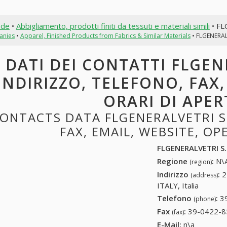
nde
•
Abbigliamento, prodotti finiti da tessuti e materiali simili
• FL
anies
•
Apparel, Finished Products from Fabrics & Similar Materials
• FLGENERALV
DATI DEI CONTATTI FLGENE
INDIRIZZO, TELEFONO, FAX,
ORARI DI APE
ONTACTS DATA FLGENERALVETRI S.
FAX, EMAIL, WEBSITE, O
FLGENERALVETRI S.
Regione
:
N\A
(region)
Indirizzo
:
2
(address)
ITALY, Italia
Telefono
:
3
(phone)
Fax
:
39-0422-8
(fax)
E-Mail:
n\a