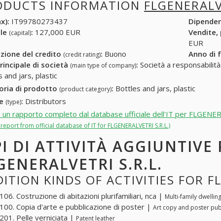
ODUCTS INFORMATION
FLGENERALV
x):
IT99780273437
Dipende
ale
:
127,000 EUR
Vendite,
(capital)
EUR
zione del credito
:
Buono
Anno di 
(credit rating)
rincipale di società
:
Società a responsabilità li
(main type of company)
 and jars, plastic
oria di prodotto
:
Bottles and jars, plastic
(product category)
re
:
Distributors
(type)
i un rapporto completo dal database ufficiale dell'IT per FLGENE
l report from official database of IT for FLGENERALVETRI S.R.L.)
PI DI ATTIVITÀ AGGIUNTIVE
GENERALVETRI S.R.L.
ITION KINDS OF ACTIVITIES FOR F
06. Costruzione di abitazioni plurifamiliari, nca |
Multi-family dwellin
00. Copia d'arte e pubblicazione di poster |
Art copy and poster pub
01. Pelle verniciata |
Patent leather