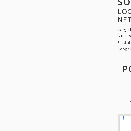
SO
LOO
NE
Leggi 
S.R.L.
Read al
Google
P