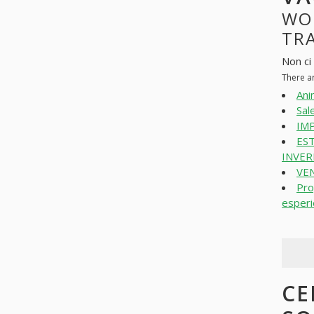
WO
TRA
Non ci
There a
Ani
Sal
IMP
ES
INVER
VEN
Pro
esper
CE