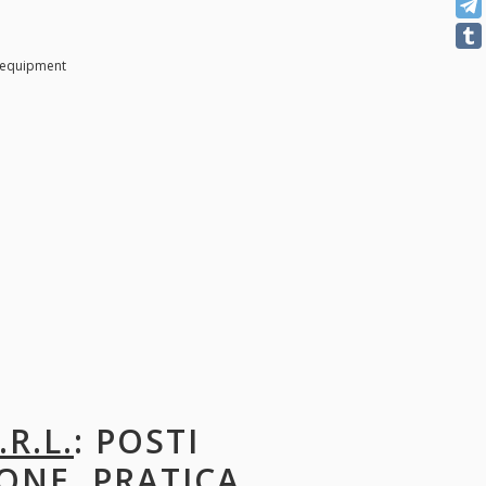
n equipment
R.L.
: POSTI
ONE, PRATICA