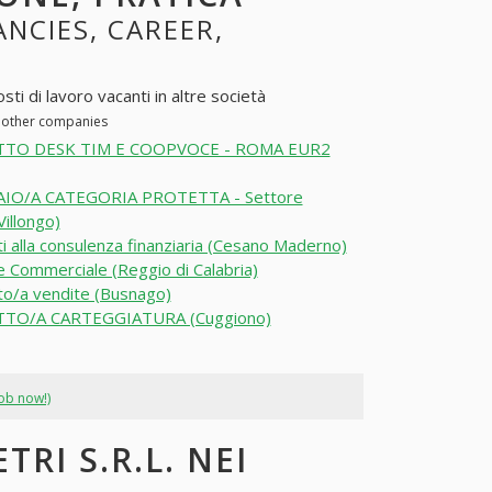
ANCIES, CAREER,
ti di lavoro vacanti in altre società
n other companies
TO DESK TIM E COOPVOCE - ROMA EUR2
IO/A CATEGORIA PROTETTA - Settore
illongo)
i alla consulenza finanziaria (Cesano Maderno)
 Commerciale (Reggio di Calabria)
o/a vendite (Busnago)
TO/A CARTEGGIATURA (Cuggiono)
job now!)
RI S.R.L. NEI