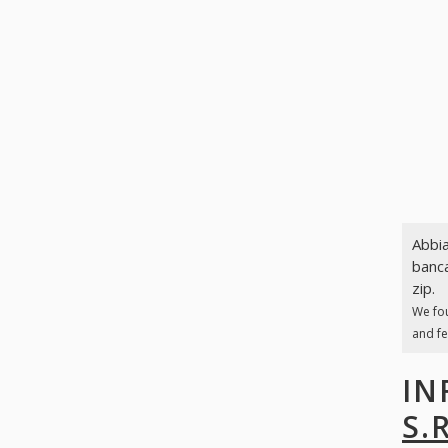
Abbia
banca
zip.
We fo
and fe
IN
S.R