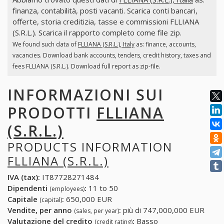
finanza, contabilità, posti vacanti. Scarica conti bancari,
offerte, storia creditizia, tasse e commissioni FLLIANA
(S.R.L.). Scarica il rapporto completo come file zip.
We found such data of
FLLIANA (S.R.L.), Italy
as: finance, accounts,
vacancies. Download bank accounts, tenders, credit history, taxes and
fees FLLIANA (S.R.L.). Download full report as zip-file.
INFORMAZIONI SUI
PRODOTTI
FLLIANA
(S.R.L.)
PRODUCTS INFORMATION
FLLIANA (S.R.L.)
IVA (tax):
IT87728271484
Dipendenti
:
11 to 50
(employees)
Capitale
:
650,000 EUR
(capital)
Vendite, per anno
:
più di 747,000,000 EUR
(sales, per year)
Valutazione del credito
:
Basso
(credit rating)