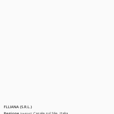
FLLIANA (S.R.L.)
Regione
:
Casale sul Sile, Italia
(region)