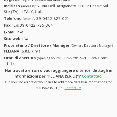
Indirizzo
:
7, Via Dell' Artigianato 31032 Casale Sul
(address)
Sile (TV) - ITALY, Italia
Telefono
:
39-0422-827-021
39-0422-827-021
(phone)
Fax
:
39-0422-785-364
39-0422-785-364
(fax)
E-Mail:
n\a
Sito web:
n\a
Proprietario / Direttore / Manager
(Owner / Director / Manager)
FLLIANA (S.R.L.)
:
n\a
Orari di apertura
:
Lun-Ven: 7-20, Sab-Dom:
(opening hours)
11-14
Hai trovato errori o vuoi aggiungere ulteriori dettagli in
informazioni per "FLLIANA (S.R.L.)"?
Contattaci!
Did you find errors or would like to add more details in informations for
"FLLIANA (S.R.L.)"? -
Contact us!