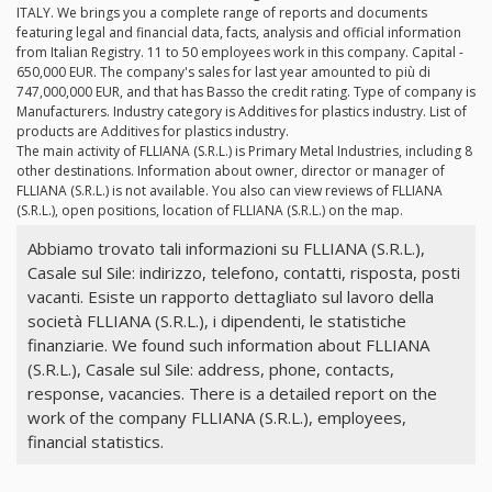
ITALY. We brings you a complete range of reports and documents
featuring legal and financial data, facts, analysis and official information
from Italian Registry. 11 to 50 employees work in this company. Capital -
650,000 EUR. The company's sales for last year amounted to più di
747,000,000 EUR, and that has Basso the credit rating. Type of company is
Manufacturers. Industry category is Additives for plastics industry. List of
products are Additives for plastics industry.
The main activity of FLLIANA (S.R.L.) is Primary Metal Industries, including 8
other destinations. Information about owner, director or manager of
FLLIANA (S.R.L.) is not available. You also can view reviews of FLLIANA
(S.R.L.), open positions, location of FLLIANA (S.R.L.) on the map.
Abbiamo trovato tali informazioni su FLLIANA (S.R.L.),
Casale sul Sile: indirizzo, telefono, contatti, risposta, posti
vacanti. Esiste un rapporto dettagliato sul lavoro della
società FLLIANA (S.R.L.), i dipendenti, le statistiche
finanziarie. We found such information about FLLIANA
(S.R.L.), Casale sul Sile: address, phone, contacts,
response, vacancies. There is a detailed report on the
work of the company FLLIANA (S.R.L.), employees,
financial statistics.