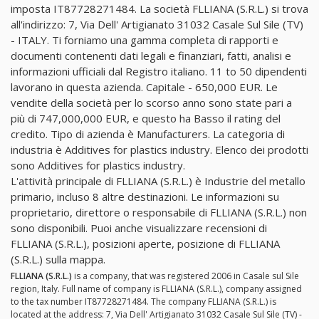
imposta IT87728271484. La società FLLIANA (S.R.L.) si trova
all'indirizzo: 7, Via Dell' Artigianato 31032 Casale Sul Sile (TV)
- ITALY. Ti forniamo una gamma completa di rapporti e
documenti contenenti dati legali e finanziari, fatti, analisi e
informazioni ufficiali dal Registro italiano. 11 to 50 dipendenti
lavorano in questa azienda. Capitale - 650,000 EUR. Le
vendite della società per lo scorso anno sono state pari a
più di 747,000,000 EUR, e questo ha Basso il rating del
credito. Tipo di azienda è Manufacturers. La categoria di
industria è Additives for plastics industry. Elenco dei prodotti
sono Additives for plastics industry.
L'attività principale di FLLIANA (S.R.L.) è Industrie del metallo
primario, incluso 8 altre destinazioni. Le informazioni su
proprietario, direttore o responsabile di FLLIANA (S.R.L.) non
sono disponibili. Puoi anche visualizzare recensioni di
FLLIANA (S.R.L.), posizioni aperte, posizione di FLLIANA
(S.R.L.) sulla mappa.
FLLIANA (S.R.L.)
is a company, that was registered 2006 in Casale sul Sile
region, Italy. Full name of company is FLLIANA (S.R.L.), company assigned
to the tax number IT87728271484. The company FLLIANA (S.R.L.) is
located at the address: 7, Via Dell' Artigianato 31032 Casale Sul Sile (TV) -