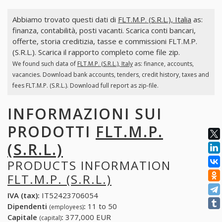
Abbiamo trovato questi dati di
FLT.M.P. (S.R.L.), Italia
as:
finanza, contabilità, posti vacanti. Scarica conti bancari,
offerte, storia creditizia, tasse e commissioni FLT.M.P.
(S.R.L.). Scarica il rapporto completo come file zip.
We found such data of
FLT.M.P. (S.R.L.), Italy
as: finance, accounts,
vacancies. Download bank accounts, tenders, credit history, taxes and
fees FLT.M.P. (S.R.L.). Download full report as zip-file.
INFORMAZIONI SUI
PRODOTTI
FLT.M.P.
(S.R.L.)
PRODUCTS INFORMATION
FLT.M.P. (S.R.L.)
IVA (tax):
IT52423706054
Dipendenti
:
11 to 50
(employees)
Capitale
:
377,000 EUR
(capital)