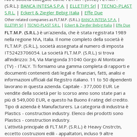
(S.R.L.):
BANCA INTESA S.P.A.
|
ELLETIPI Srl
|
TECNO-PLAST
S.R.L.
|
Eckert & Ziegler Bebig Italia
|
Effe Due
Other related companies as FLT.M.P. (S.R.L.):
BANCA INTESA S.P.A.
|
ELLETIPI Srl
|
TECNO-PLAST S.R.L.
|
Eckert & Ziegler Bebig Italia
|
Effe Due
FLT.M.P. (S.R.L.)
è un'azienda, che è stata registrata 1989
nella regione N\A, Italia. Il nome completo della società è
FLT.M.P. (S.R.L.), società assegnata al numero di imposta
IT52423706054. La società FLT.M.P. (S.R.L.) si trova
all'indirizzo: 34, Via Marigonda 31040 Gorgo Al Monticano
(TV) - ITALY. Ti forniamo una gamma completa di rapporti e
documenti contenenti dati legali e finanziari, fatti, analisi e
informazioni ufficiali dal Registro italiano. 11 to 50 dipendenti
lavorano in questa azienda. Capitale - 377,000 EUR. Le
vendite della società per lo scorso anno sono state pari a
più di 549,000 EUR, e questo ha Buono il rating del credito.
Tipo di azienda è Manufacturers. La categoria di industria è
Plastics - construction industry. Elenco dei prodotti sono
Plastics - construction industry.
L'attività principale di FLT.M.P. (S.R.L.) è Heavy Cnstrctn,
eccetto costruzioni edili - appaltatori, incluso 9 altre