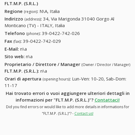
FLT.M.P. (S.R.L.)
Regione
:
N\A, Italia
(region)
Indirizzo
:
34, Via Marigonda 31040 Gorgo Al
(address)
Monticano (TV) - ITALY, Italia
Telefono
:
39-0422-742-026
39-0422-742-026
(phone)
Fax
:
39-0422-742-029
39-0422-742-029
(fax)
E-Mail:
n\a
Sito web:
n\a
Proprietario / Direttore / Manager
(Owner / Director / Manager)
FLT.M.P. (S.R.L.)
:
n\a
Orari di apertura
:
Lun-Ven: 10-20, Sab-Dom:
(opening hours)
11-17
Hai trovato errori o vuoi aggiungere ulteriori dettagli in
informazioni per "FLT.M.P. (S.R.L.)"?
Contattaci!
Did you find errors or would like to add more details in informations for
"FLT.M.P. (S.R.L.)"? -
Contact us!