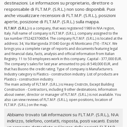
destinazioni. Le informazioni su proprietario, direttore o
responsabile di FLT.M.P. (S.R.L.) non sono disponibili. Puoi
anche visualizzare recensioni di FLT.M.P. (S.R.L.), posizioni
aperte, posizione di FLT.M.P. (S.R.L.) sulla mappa.
FLT.M.P. (S.R.L.)
is a company, that was registered 1989 in N\A region,
Italy. Full name of company is FLT.M.P. (S.R.L.), company assigned to the
tax number IT52423706054. The company FLT.M.P. (S.R.L.) is located at the
address: 34, Via Marigonda 31040 Gorgo Al Monticano (TV) - ITALY. We
brings you a complete range of reports and documents featuring legal
and financial data, facts, analysis and official information from Italian
Registry. 11 to 50 employees work in this company. Capital - 377,000 EUR.
The company's sales for last year amounted to più di 549,000 EUR, and
that has Buono the credit rating. Type of company is Manufacturers.
Industry category is Plastics - construction industry. List of products are
Plastics - construction industry.
The main activity of FLT.M.P. (S.R.L.) is Heavy Cnstrctn, Except Building
Construction - Contractors, including 9 other destinations. Information
about owner, director or manager of FLT.M.P. (S.R.L.) is not available. You
also can view reviews of FLT.M.P. (S.R.L.), open positions, location of
FLT.M.P. (S.R.L.) on the map.
Abbiamo trovato tali informazioni su FLT.M.P. (S.R.L.), N\A:
indirizzo, telefono, contatti, risposta, posti vacanti. Esiste
un rapporto dettagliato sul lavoro della società FLT.M.P.