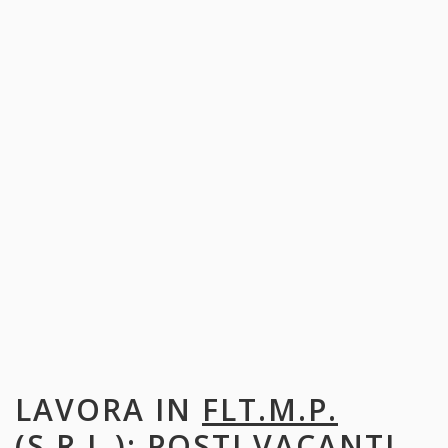
LAVORA IN
FLT.M.P.
(S.R.L.)
: POSTI VACANTI,