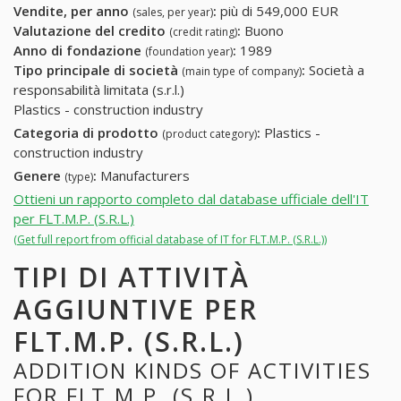
Vendite, per anno
:
più di 549,000 EUR
(sales, per year)
Valutazione del credito
:
Buono
(credit rating)
Anno di fondazione
:
1989
(foundation year)
Tipo principale di società
:
Società a
(main type of company)
responsabilità limitata (s.r.l.)
Plastics - construction industry
Categoria di prodotto
:
Plastics -
(product category)
construction industry
Genere
:
Manufacturers
(type)
Ottieni un rapporto completo dal database ufficiale dell'IT
per FLT.M.P. (S.R.L.)
(Get full report from official database of IT for FLT.M.P. (S.R.L.))
TIPI DI ATTIVITÀ
AGGIUNTIVE PER
FLT.M.P. (S.R.L.)
ADDITION KINDS OF ACTIVITIES
FOR FLT.M.P. (S.R.L.)