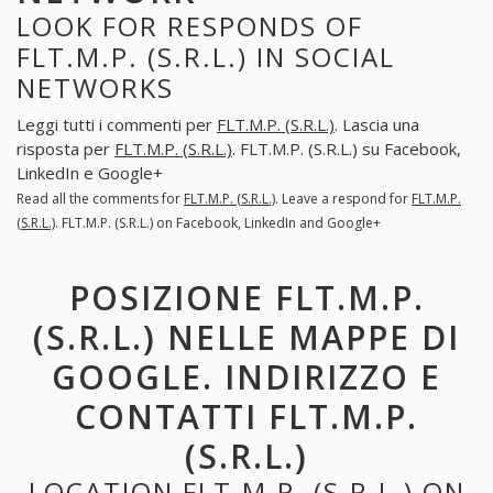
LOOK FOR RESPONDS OF
FLT.M.P. (S.R.L.) IN SOCIAL
NETWORKS
Leggi tutti i commenti per
FLT.M.P. (S.R.L.)
. Lascia una
risposta per
FLT.M.P. (S.R.L.)
. FLT.M.P. (S.R.L.) su Facebook,
LinkedIn e Google+
Read all the comments for
FLT.M.P. (S.R.L.)
. Leave a respond for
FLT.M.P.
(S.R.L.)
. FLT.M.P. (S.R.L.) on Facebook, LinkedIn and Google+
POSIZIONE FLT.M.P.
(S.R.L.) NELLE MAPPE DI
GOOGLE. INDIRIZZO E
CONTATTI FLT.M.P.
(S.R.L.)
LOCATION FLT.M.P. (S.R.L.) ON