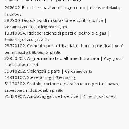
242602. Blocchi e spazi vuoti, legno duro |
Blocks and blanks,
hardwood
382900. Dispositivi di misurazione e controllo, nca |
Measuring and controlling devices, nec
13819904. Rielaborazione di pozzi di petrolio e gas |
Reworking oil and gas wells
29520102. Cemento per tetti: asfalto, fibre o plastica |
Roof
cement: asphalt, fibrous, or plastic
32950203. Argilla, macinata o altrimenti trattata |
Clay, ground
or otherwise treated
39310202. Violoncelli e parti |
Cellos and parts
44910102. Stevedoring |
Stevedoring
51130302. Scatole, cartone e plastica usa e getta |
Boxes,
paperboard and disposable plastic
75429902. Autolavaggio, self-service |
Carwash, self-service