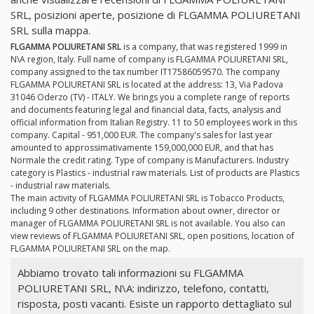
SRL, posizioni aperte, posizione di FLGAMMA POLIURETANI
SRL sulla mappa.
FLGAMMA POLIURETANI SRL
is a company, that was registered 1999 in
N\A region, Italy. Full name of company is FLGAMMA POLIURETANI SRL,
company assigned to the tax number IT17586059570. The company
FLGAMMA POLIURETANI SRL is located at the address: 13, Via Padova
31046 Oderzo (TV) - ITALY. We brings you a complete range of reports
and documents featuring legal and financial data, facts, analysis and
official information from Italian Registry. 11 to 50 employees work in this
company. Capital - 951,000 EUR. The company's sales for last year
amounted to approssimativamente 159,000,000 EUR, and that has
Normale the credit rating. Type of company is Manufacturers. Industry
category is Plastics - industrial raw materials. List of products are Plastics
- industrial raw materials.
The main activity of FLGAMMA POLIURETANI SRL is Tobacco Products,
including 9 other destinations. Information about owner, director or
manager of FLGAMMA POLIURETANI SRL is not available. You also can
view reviews of FLGAMMA POLIURETANI SRL, open positions, location of
FLGAMMA POLIURETANI SRL on the map.
Abbiamo trovato tali informazioni su FLGAMMA
POLIURETANI SRL, N\A: indirizzo, telefono, contatti,
risposta, posti vacanti. Esiste un rapporto dettagliato sul