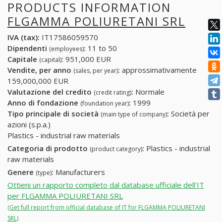
PRODUCTS INFORMATION
FLGAMMA POLIURETANI SRL
IVA (tax):
IT17586059570
Dipendenti
:
11 to 50
(employees)
Capitale
:
951,000 EUR
(capital)
Vendite, per anno
:
approssimativamente
(sales, per year)
159,000,000 EUR
Valutazione del credito
:
Normale
(credit rating)
Anno di fondazione
:
1999
(foundation year)
Tipo principale di società
:
Società per
(main type of company)
azioni (s.p.a.)
Plastics - industrial raw materials
Categoria di prodotto
:
Plastics - industrial
(product category)
raw materials
Genere
:
Manufacturers
(type)
Ottieni un rapporto completo dal database ufficiale dell'IT
per FLGAMMA POLIURETANI SRL
(Get full report from official database of IT for FLGAMMA POLIURETANI
SRL)