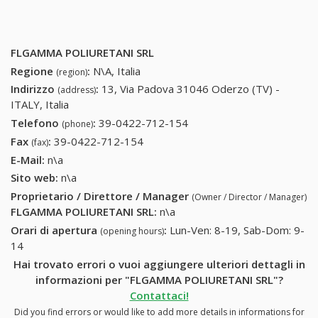
FLGAMMA POLIURETANI SRL
Regione
:
N\A, Italia
(region)
Indirizzo
:
13, Via Padova 31046 Oderzo (TV) -
(address)
ITALY, Italia
Telefono
:
39-0422-712-154
39-0422-712-154
(phone)
Fax
:
39-0422-712-154
39-0422-712-154
(fax)
E-Mail:
n\a
Sito web:
n\a
Proprietario / Direttore / Manager
(Owner / Director / Manager)
FLGAMMA POLIURETANI SRL
:
n\a
Orari di apertura
:
Lun-Ven: 8-19, Sab-Dom: 9-
(opening hours)
14
Hai trovato errori o vuoi aggiungere ulteriori dettagli in
informazioni per "FLGAMMA POLIURETANI SRL"?
Contattaci!
Did you find errors or would like to add more details in informations for