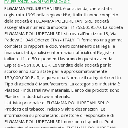
ITALFER FOLZINI sas DI PACI FRANCA & C.
FLGAMMA POLIURETANI SRL
è un'azienda, che è stata
registrata 1999 nella regione N\A, Italia. Il nome completo
della società è FLGAMMA POLIURETANI SRL, società
assegnata al numero di imposta IT17586059570. La società
FLGAMMA POLIURETANI SRL si trova all'indirizzo: 13, Via
Padova 31046 Oderzo (TV) - ITALY. Ti forniamo una gamma
completa di rapporti e documenti contenenti dati legali e
finanziari, fatti, analisi e informazioni ufficiali dal Registro
italiano. 11 to 50 dipendenti lavorano in questa azienda.
Capitale - 951,000 EUR. Le vendite della società per lo
scorso anno sono state pari a approssimativamente
159,000,000 EUR, e questo ha Normale il rating del credito.
Tipo di azienda è Manufacturers. La categoria di industria è
Plastics - industrial raw materials. Elenco dei prodotti sono
Plastics - industrial raw materials.
L'attività principale di FLGAMMA POLIURETANI SRL è
Prodotti del tabacco, incluso 9 altre destinazioni. Le
informazioni su proprietario, direttore o responsabile di
FLGAMMA POLIURETANI SRL non sono disponibili. Puoi
anche visualizzare recensioni di FLGAMMA POLIURETANI