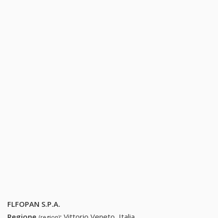
FLFOPAN S.P.A.
Regione
:
Vittorio Veneto, Italia
(region)