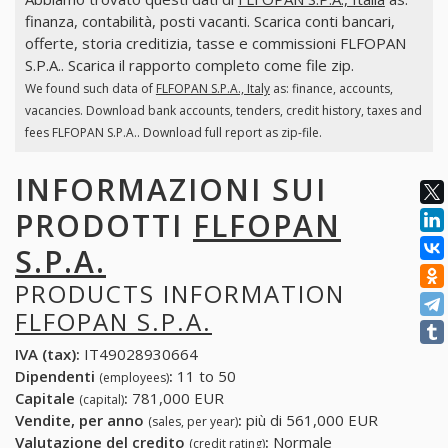
finanza, contabilità, posti vacanti. Scarica conti bancari,
offerte, storia creditizia, tasse e commissioni FLFOPAN
S.P.A.. Scarica il rapporto completo come file zip.
We found such data of
FLFOPAN S.P.A., Italy
as: finance, accounts,
vacancies. Download bank accounts, tenders, credit history, taxes and
fees FLFOPAN S.P.A.. Download full report as zip-file.
INFORMAZIONI SUI
PRODOTTI
FLFOPAN
S.P.A.
PRODUCTS INFORMATION
FLFOPAN S.P.A.
IVA (tax):
IT49028930664
Dipendenti
:
11 to 50
(employees)
Capitale
:
781,000 EUR
(capital)
Vendite, per anno
:
più di 561,000 EUR
(sales, per year)
Valutazione del credito
:
Normale
(credit rating)