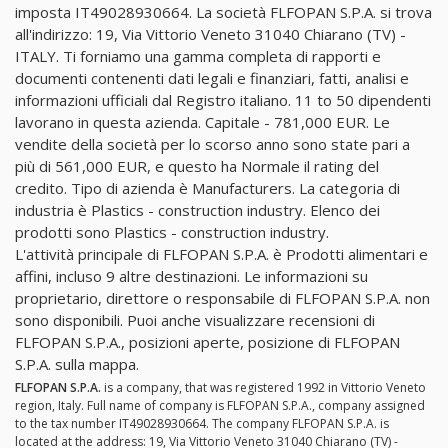
imposta IT49028930664. La società FLFOPAN S.P.A. si trova
all'indirizzo: 19, Via Vittorio Veneto 31040 Chiarano (TV) -
ITALY. Ti forniamo una gamma completa di rapporti e
documenti contenenti dati legali e finanziari, fatti, analisi e
informazioni ufficiali dal Registro italiano. 11 to 50 dipendenti
lavorano in questa azienda. Capitale - 781,000 EUR. Le
vendite della società per lo scorso anno sono state pari a
più di 561,000 EUR, e questo ha Normale il rating del
credito. Tipo di azienda è Manufacturers. La categoria di
industria è Plastics - construction industry. Elenco dei
prodotti sono Plastics - construction industry.
L'attività principale di FLFOPAN S.P.A. è Prodotti alimentari e
affini, incluso 9 altre destinazioni. Le informazioni su
proprietario, direttore o responsabile di FLFOPAN S.P.A. non
sono disponibili. Puoi anche visualizzare recensioni di
FLFOPAN S.P.A., posizioni aperte, posizione di FLFOPAN
S.P.A. sulla mappa.
FLFOPAN S.P.A.
is a company, that was registered 1992 in Vittorio Veneto
region, Italy. Full name of company is FLFOPAN S.P.A., company assigned
to the tax number IT49028930664. The company FLFOPAN S.P.A. is
located at the address: 19, Via Vittorio Veneto 31040 Chiarano (TV) -