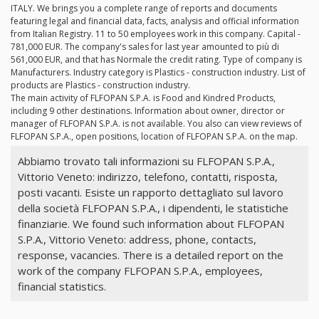
ITALY. We brings you a complete range of reports and documents
featuring legal and financial data, facts, analysis and official information
from Italian Registry. 11 to 50 employees work in this company. Capital -
781,000 EUR. The company's sales for last year amounted to più di
561,000 EUR, and that has Normale the credit rating. Type of company is
Manufacturers. Industry category is Plastics - construction industry. List of
products are Plastics - construction industry.
The main activity of FLFOPAN S.P.A. is Food and Kindred Products,
including 9 other destinations. Information about owner, director or
manager of FLFOPAN S.P.A. is not available. You also can view reviews of
FLFOPAN S.P.A., open positions, location of FLFOPAN S.P.A. on the map.
Abbiamo trovato tali informazioni su FLFOPAN S.P.A.,
Vittorio Veneto: indirizzo, telefono, contatti, risposta,
posti vacanti. Esiste un rapporto dettagliato sul lavoro
della società FLFOPAN S.P.A., i dipendenti, le statistiche
finanziarie. We found such information about FLFOPAN
S.P.A., Vittorio Veneto: address, phone, contacts,
response, vacancies. There is a detailed report on the
work of the company FLFOPAN S.P.A., employees,
financial statistics.