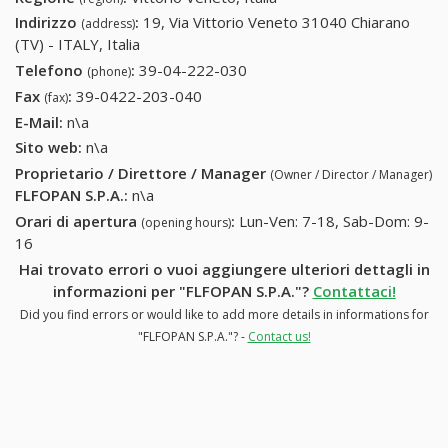
Indirizzo
:
19, Via Vittorio Veneto 31040 Chiarano
(address)
(TV) - ITALY, Italia
Telefono
:
39-04-222-030
39-04-222-030
(phone)
Fax
:
39-0422-203-040
39-0422-203-040
(fax)
E-Mail:
n\a
Sito web:
n\a
Proprietario / Direttore / Manager
(Owner / Director / Manager)
FLFOPAN S.P.A.
:
n\a
Orari di apertura
:
Lun-Ven: 7-18, Sab-Dom: 9-
(opening hours)
16
Hai trovato errori o vuoi aggiungere ulteriori dettagli in
informazioni per "FLFOPAN S.P.A."?
Contattaci!
Did you find errors or would like to add more details in informations for
"FLFOPAN S.P.A."? -
Contact us!