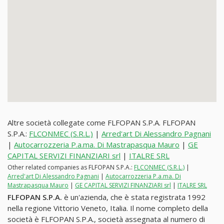
Altre società collegate come FLFOPAN S.P.A. FLFOPAN
S.P.A.:
FLCONMEC (S.R.L.)
|
Arred'art Di Alessandro Pagnani
|
Autocarrozzeria P.a.ma. Di Mastrapasqua Mauro
|
GE
CAPITAL SERVIZI FINANZIARI srl
|
ITALRE SRL
Other related companies as FLFOPAN S.P.A.:
FLCONMEC (S.R.L.)
|
Arred'art Di Alessandro Pagnani
|
Autocarrozzeria P.a.ma. Di
Mastrapasqua Mauro
|
GE CAPITAL SERVIZI FINANZIARI srl
|
ITALRE SRL
FLFOPAN S.P.A.
è un'azienda, che è stata registrata 1992
nella regione Vittorio Veneto, Italia. Il nome completo della
società è FLFOPAN S.P.A., società assegnata al numero di