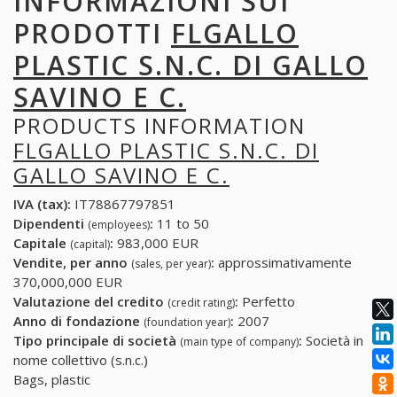
INFORMAZIONI SUI
PRODOTTI
FLGALLO
PLASTIC S.N.C. DI GALLO
SAVINO E C.
PRODUCTS INFORMATION
FLGALLO PLASTIC S.N.C. DI
GALLO SAVINO E C.
IVA (tax):
IT78867797851
Dipendenti
:
11 to 50
(employees)
Capitale
:
983,000 EUR
(capital)
Vendite, per anno
:
approssimativamente
(sales, per year)
370,000,000 EUR
Valutazione del credito
:
Perfetto
(credit rating)
Anno di fondazione
:
2007
(foundation year)
Tipo principale di società
:
Società in
(main type of company)
nome collettivo (s.n.c.)
Bags, plastic