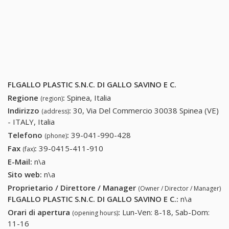
FLGALLO PLASTIC S.N.C. DI GALLO SAVINO E C.
Regione
:
Spinea, Italia
(region)
Indirizzo
:
30, Via Del Commercio 30038 Spinea (VE)
(address)
- ITALY, Italia
Telefono
:
39-041-990-428
39-041-990-428
(phone)
Fax
:
39-0415-411-910
39-0415-411-910
(fax)
E-Mail:
n\a
Sito web:
n\a
Proprietario / Direttore / Manager
(Owner / Director / Manager)
FLGALLO PLASTIC S.N.C. DI GALLO SAVINO E C.
:
n\a
Orari di apertura
:
Lun-Ven: 8-18, Sab-Dom:
(opening hours)
11-16