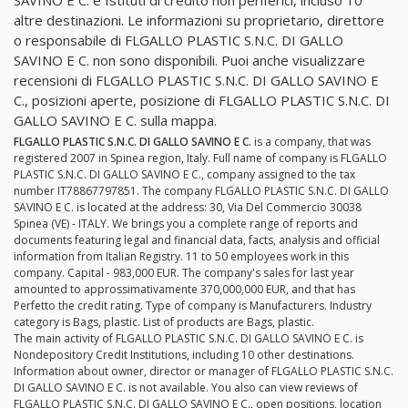
SAVINO E C. è Istituti di credito non periferici, incluso 10
altre destinazioni. Le informazioni su proprietario, direttore
o responsabile di FLGALLO PLASTIC S.N.C. DI GALLO
SAVINO E C. non sono disponibili. Puoi anche visualizzare
recensioni di FLGALLO PLASTIC S.N.C. DI GALLO SAVINO E
C., posizioni aperte, posizione di FLGALLO PLASTIC S.N.C. DI
GALLO SAVINO E C. sulla mappa.
FLGALLO PLASTIC S.N.C. DI GALLO SAVINO E C.
is a company, that was
registered 2007 in Spinea region, Italy. Full name of company is FLGALLO
PLASTIC S.N.C. DI GALLO SAVINO E C., company assigned to the tax
number IT78867797851. The company FLGALLO PLASTIC S.N.C. DI GALLO
SAVINO E C. is located at the address: 30, Via Del Commercio 30038
Spinea (VE) - ITALY. We brings you a complete range of reports and
documents featuring legal and financial data, facts, analysis and official
information from Italian Registry. 11 to 50 employees work in this
company. Capital - 983,000 EUR. The company's sales for last year
amounted to approssimativamente 370,000,000 EUR, and that has
Perfetto the credit rating. Type of company is Manufacturers. Industry
category is Bags, plastic. List of products are Bags, plastic.
The main activity of FLGALLO PLASTIC S.N.C. DI GALLO SAVINO E C. is
Nondepository Credit Institutions, including 10 other destinations.
Information about owner, director or manager of FLGALLO PLASTIC S.N.C.
DI GALLO SAVINO E C. is not available. You also can view reviews of
FLGALLO PLASTIC S.N.C. DI GALLO SAVINO E C., open positions, location