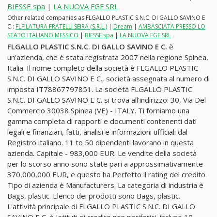
BIESSE spa
|
LA NUOVA FGF SRL
Other related companies as FLGALLO PLASTIC S.N.C. DI GALLO SAVINO E
C.:
FLFILATURA FRATELLI SEIRA (S.R.L.)
|
Dream
|
AMBASCIATA PRESSO LO
STATO ITALIANO MESSICO
|
BIESSE spa
|
LA NUOVA FGF SRL
FLGALLO PLASTIC S.N.C. DI GALLO SAVINO E C.
è
un'azienda, che è stata registrata 2007 nella regione Spinea,
Italia. Il nome completo della società è FLGALLO PLASTIC
S.N.C. DI GALLO SAVINO E C., società assegnata al numero di
imposta IT78867797851. La società FLGALLO PLASTIC
S.N.C. DI GALLO SAVINO E C. si trova all'indirizzo: 30, Via Del
Commercio 30038 Spinea (VE) - ITALY. Ti forniamo una
gamma completa di rapporti e documenti contenenti dati
legali e finanziari, fatti, analisi e informazioni ufficiali dal
Registro italiano. 11 to 50 dipendenti lavorano in questa
azienda. Capitale - 983,000 EUR. Le vendite della società
per lo scorso anno sono state pari a approssimativamente
370,000,000 EUR, e questo ha Perfetto il rating del credito.
Tipo di azienda è Manufacturers. La categoria di industria è
Bags, plastic. Elenco dei prodotti sono Bags, plastic.
L'attività principale di FLGALLO PLASTIC S.N.C. DI GALLO