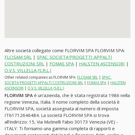
Altre società collegate come FLORVIM SPA FLORVIM SPA:
FLCISAM SRL
|
SPAC. SOCIETA'PROGETTI APPALTI
COSTRUZIONI SRL
|
FOMAS SPA
|
HALSTEN ASCENSORI
|
O.V.S. VILLELLA (S.R.L.)
Other related companies as FLORVIM SPA:
FLCISAM SRL
|
SPAC.
SOCIETA'PROGETTI APPALTI COSTRUZIONI SRL
|
FOMAS SPA
|
HALSTEN
ASCENSORI
|
O.V.S. VILLELLA (S.R.L.)
FLORVIM SPA
è un'azienda, che è stata registrata 1986 nella
regione Venezia, Italia. Il nome completo della società è
FLORVIM SPA, società assegnata al numero di imposta
IT61712646484. La società FLORVIM SPA si trova
all'indirizzo: 15, Via Mutinelli Fabio 30173 Venezia (VE) -
ITALY. Ti forniamo una gamma completa di rapporti e