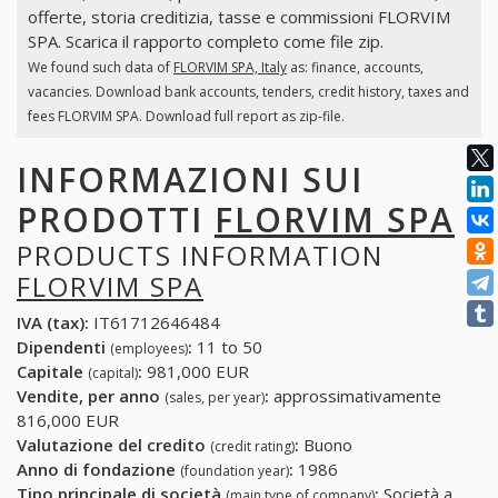
offerte, storia creditizia, tasse e commissioni FLORVIM
SPA. Scarica il rapporto completo come file zip.
We found such data of
FLORVIM SPA, Italy
as: finance, accounts,
vacancies. Download bank accounts, tenders, credit history, taxes and
fees FLORVIM SPA. Download full report as zip-file.
INFORMAZIONI SUI
PRODOTTI
FLORVIM SPA
PRODUCTS INFORMATION
FLORVIM SPA
IVA (tax):
IT61712646484
Dipendenti
:
11 to 50
(employees)
Capitale
:
981,000 EUR
(capital)
Vendite, per anno
:
approssimativamente
(sales, per year)
816,000 EUR
Valutazione del credito
:
Buono
(credit rating)
Anno di fondazione
:
1986
(foundation year)
Tipo principale di società
:
Società a
(main type of company)