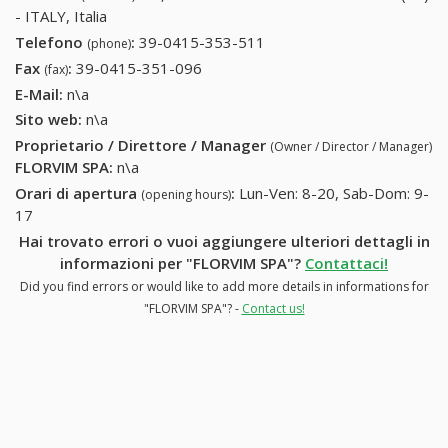
- ITALY, Italia
Telefono
:
39-0415-353-511
39-0415-353-511
(phone)
Fax
:
39-0415-351-096
39-0415-351-096
(fax)
E-Mail:
n\a
Sito web:
n\a
Proprietario / Direttore / Manager
(Owner / Director / Manager)
FLORVIM SPA
:
n\a
Orari di apertura
:
Lun-Ven: 8-20, Sab-Dom: 9-
(opening hours)
17
Hai trovato errori o vuoi aggiungere ulteriori dettagli in
informazioni per "FLORVIM SPA"?
Contattaci!
Did you find errors or would like to add more details in informations for
"FLORVIM SPA"? -
Contact us!