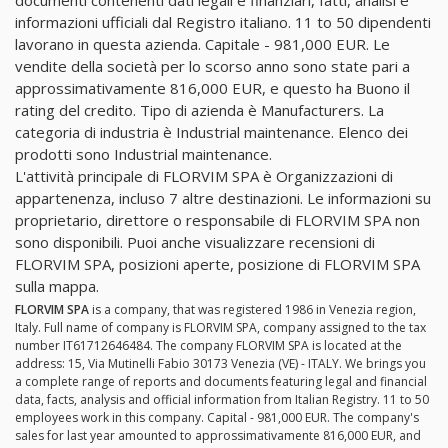
documenti contenenti dati legali e finanziari, fatti, analisi e
informazioni ufficiali dal Registro italiano. 11 to 50 dipendenti
lavorano in questa azienda. Capitale - 981,000 EUR. Le
vendite della società per lo scorso anno sono state pari a
approssimativamente 816,000 EUR, e questo ha Buono il
rating del credito. Tipo di azienda è Manufacturers. La
categoria di industria è Industrial maintenance. Elenco dei
prodotti sono Industrial maintenance.
L'attività principale di FLORVIM SPA è Organizzazioni di
appartenenza, incluso 7 altre destinazioni. Le informazioni su
proprietario, direttore o responsabile di FLORVIM SPA non
sono disponibili. Puoi anche visualizzare recensioni di
FLORVIM SPA, posizioni aperte, posizione di FLORVIM SPA
sulla mappa.
FLORVIM SPA
is a company, that was registered 1986 in Venezia region,
Italy. Full name of company is FLORVIM SPA, company assigned to the tax
number IT61712646484. The company FLORVIM SPA is located at the
address: 15, Via Mutinelli Fabio 30173 Venezia (VE) - ITALY. We brings you
a complete range of reports and documents featuring legal and financial
data, facts, analysis and official information from Italian Registry. 11 to 50
employees work in this company. Capital - 981,000 EUR. The company's
sales for last year amounted to approssimativamente 816,000 EUR, and