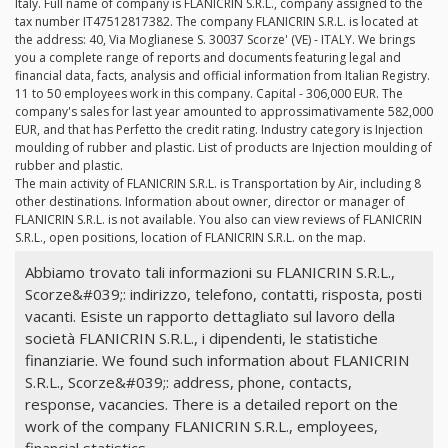
Italy. Full name of company is FLANICRIN S.R.L., company assigned to the
tax number IT47512817382. The company FLANICRIN S.R.L. is located at
the address: 40, Via Moglianese S. 30037 Scorze' (VE) - ITALY. We brings
you a complete range of reports and documents featuring legal and
financial data, facts, analysis and official information from Italian Registry.
11 to 50 employees work in this company. Capital - 306,000 EUR. The
company's sales for last year amounted to approssimativamente 582,000
EUR, and that has Perfetto the credit rating. Industry category is Injection
moulding of rubber and plastic. List of products are Injection moulding of
rubber and plastic.
The main activity of FLANICRIN S.R.L. is Transportation by Air, including 8
other destinations. Information about owner, director or manager of
FLANICRIN S.R.L. is not available. You also can view reviews of FLANICRIN
S.R.L., open positions, location of FLANICRIN S.R.L. on the map.
Abbiamo trovato tali informazioni su FLANICRIN S.R.L.,
Scorze&#039;: indirizzo, telefono, contatti, risposta, posti
vacanti. Esiste un rapporto dettagliato sul lavoro della
società FLANICRIN S.R.L., i dipendenti, le statistiche
finanziarie. We found such information about FLANICRIN
S.R.L., Scorze&#039;: address, phone, contacts,
response, vacancies. There is a detailed report on the
work of the company FLANICRIN S.R.L., employees,