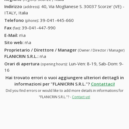
Indirizzo
:
40, Via Moglianese S. 30037 Scorze' (VE) -
(address)
ITALY, Italia
Telefono
:
39-041-445-660
39-041-445-660
(phone)
Fax
:
39-041-447-990
39-041-447-990
(fax)
E-Mail:
n\a
Sito web:
n\a
Proprietario / Direttore / Manager
(Owner / Director / Manager)
FLANICRIN S.R.L.
:
n\a
Orari di apertura
:
Lun-Ven: 8-19, Sab-Dom: 9-
(opening hours)
16
Hai trovato errori o vuoi aggiungere ulteriori dettagli in
informazioni per "FLANICRIN S.R.L."?
Contattaci!
Did you find errors or would like to add more details in informations for
"FLANICRIN S.R.L."? -
Contact us!