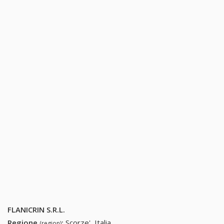
FLANICRIN S.R.L.
Regione
:
Scorze', Italia
(region)