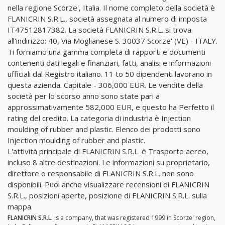
nella regione Scorze', Italia. Il nome completo della società è
FLANICRIN S.R.L., società assegnata al numero di imposta
IT47512817382. La società FLANICRIN S.R.L. si trova
all'indirizzo: 40, Via Moglianese S. 30037 Scorze' (VE) - ITALY.
Ti forniamo una gamma completa di rapporti e documenti
contenenti dati legali e finanziari, fatti, analisi e informazioni
ufficiali dal Registro italiano. 11 to 50 dipendenti lavorano in
questa azienda. Capitale - 306,000 EUR. Le vendite della
società per lo scorso anno sono state pari a
approssimativamente 582,000 EUR, e questo ha Perfetto il
rating del credito. La categoria di industria è Injection
moulding of rubber and plastic. Elenco dei prodotti sono
Injection moulding of rubber and plastic.
L'attività principale di FLANICRIN S.R.L. è Trasporto aereo,
incluso 8 altre destinazioni. Le informazioni su proprietario,
direttore o responsabile di FLANICRIN S.R.L. non sono
disponibili. Puoi anche visualizzare recensioni di FLANICRIN
S.R.L., posizioni aperte, posizione di FLANICRIN S.R.L. sulla
mappa.
FLANICRIN S.R.L.
is a company, that was registered 1999 in Scorze' region,