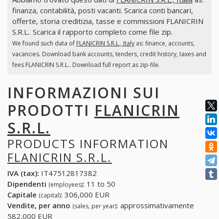
finanza, contabilità, posti vacanti. Scarica conti bancari,
offerte, storia creditizia, tasse e commissioni FLANICRIN
S.R.L.. Scarica il rapporto completo come file zip.
We found such data of
FLANICRIN S.R.L., Italy
as: finance, accounts,
vacancies. Download bank accounts, tenders, credit history, taxes and
fees FLANICRIN S.R.L.. Download full report as zip-file.
INFORMAZIONI SUI
PRODOTTI
FLANICRIN
S.R.L.
PRODUCTS INFORMATION
FLANICRIN S.R.L.
IVA (tax):
IT47512817382
Dipendenti
:
11 to 50
(employees)
Capitale
:
306,000 EUR
(capital)
Vendite, per anno
:
approssimativamente
(sales, per year)
582,000 EUR