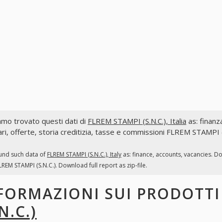
mo trovato questi dati di
FLREM STAMPI (S.N.C.), Italia
as: finanza
ri, offerte, storia creditizia, tasse e commissioni FLREM STAMPI (
und such data of
FLREM STAMPI (S.N.C.), Italy
as: finance, accounts, vacancies. D
LREM STAMPI (S.N.C.). Download full report as zip-file.
FORMAZIONI SUI PRODOTT
N.C.)