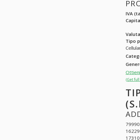
PR
IVA (ta
Capit
Valuta
Tipo p
Cellul
Categ
Gene
Ottien
(Get ful
TI
(S.
ADD
799901
162299
173104