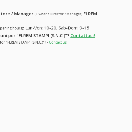
ettore / Manager
FLREM
(Owner / Director / Manager)
a
:
Lun-Ven: 10-20, Sab-Dom: 9-15
opening hours)
zioni per "FLREM STAMPI (S.N.C.)"?
Contattaci!
for "FLREM STAMPI (S.N.C.)"? -
Contact us!