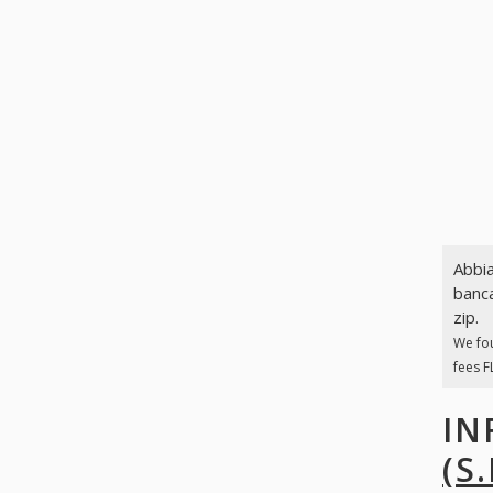
Abbia
banca
zip.
We fo
fees F
IN
(S.