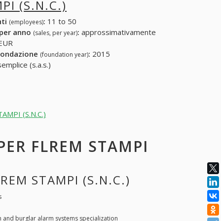
I (S.N.C.)
nti
:
11 to 50
(employees)
 per anno
:
approssimativamente
(sales, per year)
 EUR
fondazione
:
2015
(foundation year)
emplice (s.a.s.)
TAMPI (S.N.C.)
 PER FLREM STAMPI
REM STAMPI (S.N.C.)
s
n and burglar alarm systems specialization