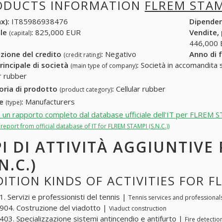
ODUCTS INFORMATION
FLREM STAMP
x):
IT85986938476
Dipende
ale
:
825,000 EUR
Vendite,
(capital)
446,000
zione del credito
:
Negativo
Anno di 
(credit rating)
rincipale di società
:
Società in accomandita s
(main type of company)
ar rubber
oria di prodotto
:
Cellular rubber
(product category)
re
:
Manufacturers
(type)
i un rapporto completo dal database ufficiale dell'IT per FLREM S
l report from official database of IT for FLREM STAMPI (S.N.C.))
PI DI ATTIVITÀ AGGIUNTIVE
N.C.)
ITION KINDS OF ACTIVITIES FOR FL
. Servizi e professionisti del tennis |
Tennis services and professional
04. Costruzione del viadotto |
Viaduct construction
03. Specializzazione sistemi antincendio e antifurto |
Fire detectio