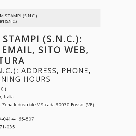
M STAMPI (S.N.C.)
I (S.N.C.)
STAMPI (S.N.C.):
 EMAIL, SITO WEB,
RTURA
.C.): ADDRESS, PHONE,
PENING HOURS
C.)
, Italia
, Zona Industriale V Strada 30030 Fosso' (VE) -
9-0414-165-507
39-0414-165-507
71-035
39-0415-171-035