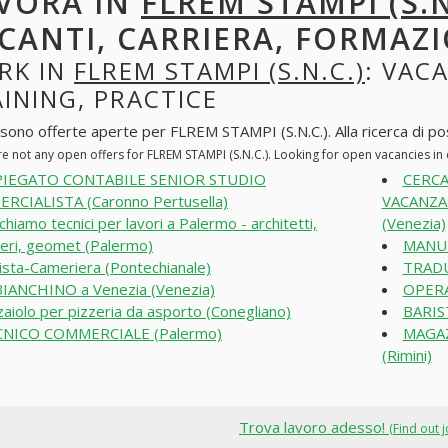
VORA IN
FLREM STAMPI (S.N
CANTI, CARRIERA, FORMAZI
RK IN
FLREM STAMPI (S.N.C.)
: VAC
INING, PRACTICE
 sono offerte aperte per FLREM STAMPI (S.N.C.). Alla ricerca di post
re not any open offers for FLREM STAMPI (S.N.C.). Looking for open vacancies i
PIEGATO CONTABILE SENIOR STUDIO
CERCA
RCIALISTA (Caronno Pertusella)
VACANZA 
chiamo tecnici per lavori a Palermo - architetti,
(Venezia)
eri, geomet (Palermo)
MANU
ista-Cameriera (Pontechianale)
TRADU
IANCHINO a Venezia (Venezia)
OPERAI
zaiolo per pizzeria da asporto (Conegliano)
BARIS
CNICO COMMERCIALE (Palermo)
MAGAZ
(Rimini)
Trova lavoro adesso!
(Find out 