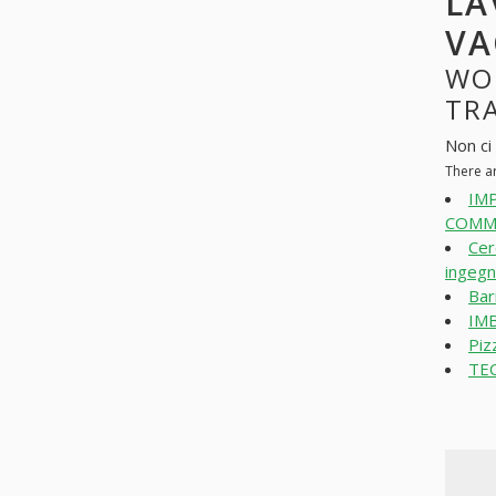
LA
VA
WO
TRA
Non ci
There a
IM
COMME
Cer
ingegn
Bar
IMB
Piz
TE