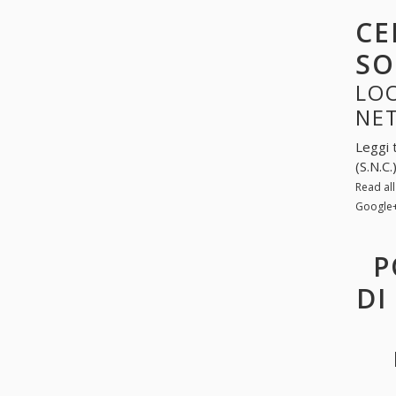
CE
SO
LOO
NE
Leggi 
(S.N.C
Read al
Google
P
DI