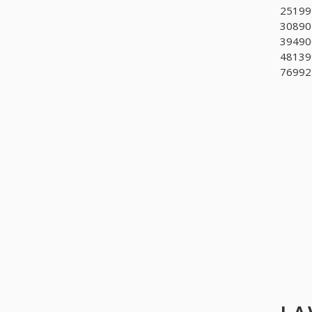
251999
308902
394900
481399
769927