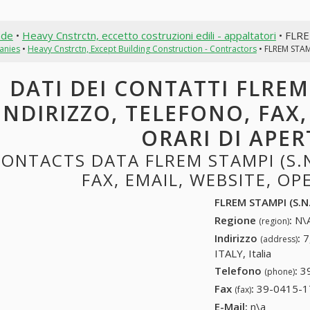
nde
•
Heavy Cnstrctn, eccetto costruzioni edili - appaltatori
• FLRE
anies
•
Heavy Cnstrctn, Except Building Construction - Contractors
• FLREM STAMP
DATI DEI CONTATTI FLREM 
INDIRIZZO, TELEFONO, FAX,
ORARI DI APE
ONTACTS DATA FLREM STAMPI (S.N
FAX, EMAIL, WEBSITE, O
FLREM STAMPI (S.N.
Regione
:
N\A
(region)
Indirizzo
:
7
(address)
ITALY, Italia
Telefono
:
3
(phone)
Fax
:
39-0415-1
(fax)
E-Mail:
n\a