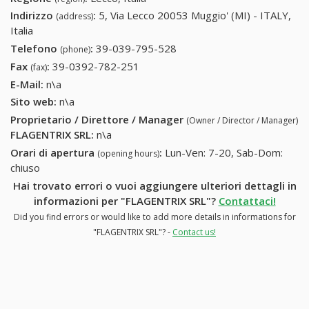
Indirizzo
:
5, Via Lecco 20053 Muggio' (MI) - ITALY,
(address)
Italia
Telefono
:
39-039-795-528
39-039-795-528
(phone)
Fax
:
39-0392-782-251
39-0392-782-251
(fax)
E-Mail:
n\a
Sito web:
n\a
Proprietario / Direttore / Manager
(Owner / Director / Manager)
FLAGENTRIX SRL
:
n\a
Orari di apertura
:
Lun-Ven: 7-20, Sab-Dom:
(opening hours)
chiuso
Hai trovato errori o vuoi aggiungere ulteriori dettagli in
informazioni per "FLAGENTRIX SRL"?
Contattaci!
Did you find errors or would like to add more details in informations for
"FLAGENTRIX SRL"? -
Contact us!