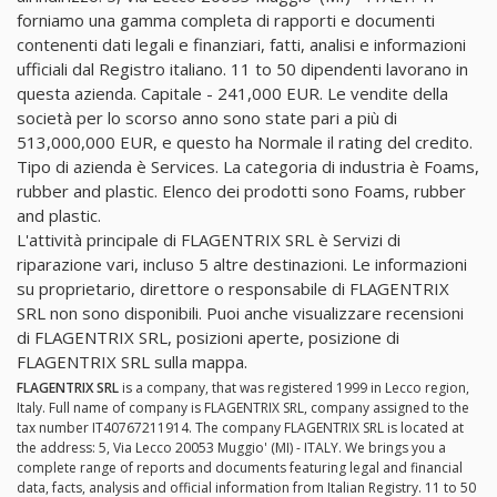
forniamo una gamma completa di rapporti e documenti
contenenti dati legali e finanziari, fatti, analisi e informazioni
ufficiali dal Registro italiano. 11 to 50 dipendenti lavorano in
questa azienda. Capitale - 241,000 EUR. Le vendite della
società per lo scorso anno sono state pari a più di
513,000,000 EUR, e questo ha Normale il rating del credito.
Tipo di azienda è Services. La categoria di industria è Foams,
rubber and plastic. Elenco dei prodotti sono Foams, rubber
and plastic.
L'attività principale di FLAGENTRIX SRL è Servizi di
riparazione vari, incluso 5 altre destinazioni. Le informazioni
su proprietario, direttore o responsabile di FLAGENTRIX
SRL non sono disponibili. Puoi anche visualizzare recensioni
di FLAGENTRIX SRL, posizioni aperte, posizione di
FLAGENTRIX SRL sulla mappa.
FLAGENTRIX SRL
is a company, that was registered 1999 in Lecco region,
Italy. Full name of company is FLAGENTRIX SRL, company assigned to the
tax number IT40767211914. The company FLAGENTRIX SRL is located at
the address: 5, Via Lecco 20053 Muggio' (MI) - ITALY. We brings you a
complete range of reports and documents featuring legal and financial
data, facts, analysis and official information from Italian Registry. 11 to 50