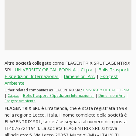
Altre società collegate come FLAGENTRIX SRL FLAGENTRIX
SRL:
UNIVERSITY OF CALIFORNIA
|
C.i.p.a.
|
Bolis Trasporti
E Spedizioni Internazionali
|
Dimensioni Arr.
|
Esogest
Ambiente
Other related companies as FLAGENTRIX SRL:
UNIVERSITY OF CALIFORNIA
|
C.i.p.a.
|
Bolis Trasporti E Spedizioni Internazionali
|
Dimensioni Arr.
|
Esogest Ambiente
FLAGENTRIX SRL
è un'azienda, che è stata registrata 1999
nella regione Lecco, Italia. Il nome completo della società è
FLAGENTRIX SRL, società assegnata al numero di imposta
IT40767211914. La società FLAGENTRIX SRL si trova
all'indirizzo: 5, Via Lecco 20053 Muggio' (MI) - ITALY. Ti