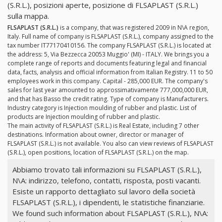
(S.R.L.), posizioni aperte, posizione di FLSAPLAST (S.R.L.)
sulla mappa.
FLSAPLAST (S.R.L.)
is a company, that was registered 2009 in N\A region,
Italy. Full name of company is FLSAPLAST (S.R.L.), company assigned to the
tax number IT77170410156. The company FLSAPLAST (S.R.L.) is located at
the address: 5, Via Bezzecca 20053 Muggio' (MI) - ITALY. We brings you a
complete range of reports and documents featuring legal and financial
data, facts, analysis and official information from Italian Registry. 11 to 50
employees work in this company. Capital - 285,000 EUR. The company's
sales for last year amounted to approssimativamente 777,000,000 EUR,
and that has Basso the credit rating. Type of company is Manufacturers.
Industry category is Injection moulding of rubber and plastic. List of
products are Injection moulding of rubber and plastic.
The main activity of FLSAPLAST (S.R.L.) is Real Estate, including 7 other
destinations. Information about owner, director or manager of
FLSAPLAST (S.R.L.) is not available. You also can view reviews of FLSAPLAST
(S.R.L.), open positions, location of FLSAPLAST (S.R.L.) on the map.
Abbiamo trovato tali informazioni su FLSAPLAST (S.R.L.),
N\A: indirizzo, telefono, contatti, risposta, posti vacanti.
Esiste un rapporto dettagliato sul lavoro della società
FLSAPLAST (S.R.L.), i dipendenti, le statistiche finanziarie.
We found such information about FLSAPLAST (S.R.L.), N\A: