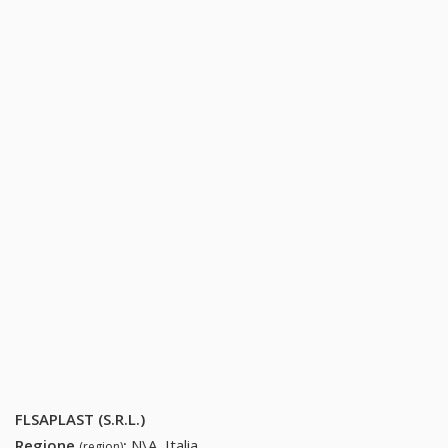
FLSAPLAST (S.R.L.)
Regione
:
N\A, Italia
(region)