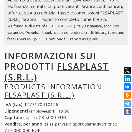
as: finanza, contabilità, posti vacanti. Scarica conti bancari,
offerte, storia creditizia, tasse e commissioni FLSAPLAST
(S.R.L.). Scarica il rapporto completo come file zip.
We found such data of
FLSAPLAST (S.R.L.), Italy
as: finance, accounts,
vacancies. Download bank accounts, tenders, credit history, taxes and
fees FLSAPLAST (S.R.L.). Download full report as zip-file.
INFORMAZIONI SUI
PRODOTTI
FLSAPLAST
(S.R.L.)
PRODUCTS INFORMATION
FLSAPLAST (S.R.L.)
IVA (tax):
IT77170410156
Dipendenti
:
11 to 50
(employees)
Capitale
:
285,000 EUR
(capital)
Vendite, per anno
:
approssimativamente
(sales, per year)
777,000,000 EUR