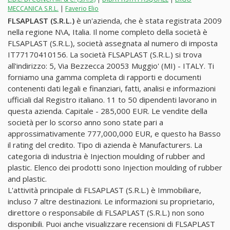
MECCANICA S.R.L.
|
Faverio Elio
FLSAPLAST (S.R.L.)
è un'azienda, che è stata registrata 2009
nella regione N\A, Italia. Il nome completo della società è
FLSAPLAST (S.R.L.), società assegnata al numero di imposta
IT77170410156. La società FLSAPLAST (S.R.L.) si trova
all'indirizzo: 5, Via Bezzecca 20053 Muggio' (MI) - ITALY. Ti
forniamo una gamma completa di rapporti e documenti
contenenti dati legali e finanziari, fatti, analisi e informazioni
ufficiali dal Registro italiano. 11 to 50 dipendenti lavorano in
questa azienda. Capitale - 285,000 EUR. Le vendite della
società per lo scorso anno sono state pari a
approssimativamente 777,000,000 EUR, e questo ha Basso
il rating del credito. Tipo di azienda è Manufacturers. La
categoria di industria è Injection moulding of rubber and
plastic. Elenco dei prodotti sono Injection moulding of rubber
and plastic.
L'attività principale di FLSAPLAST (S.R.L.) è Immobiliare,
incluso 7 altre destinazioni. Le informazioni su proprietario,
direttore o responsabile di FLSAPLAST (S.R.L.) non sono
disponibili. Puoi anche visualizzare recensioni di FLSAPLAST