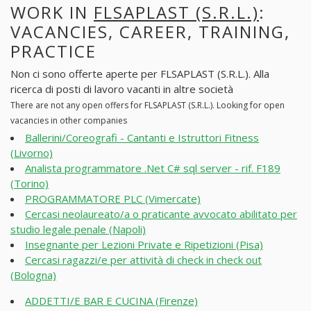
WORK IN
FLSAPLAST (S.R.L.)
:
VACANCIES, CAREER, TRAINING,
PRACTICE
Non ci sono offerte aperte per FLSAPLAST (S.R.L.). Alla
ricerca di posti di lavoro vacanti in altre società
There are not any open offers for FLSAPLAST (S.R.L.). Looking for open
vacancies in other companies
Ballerini/Coreografi - Cantanti e Istruttori Fitness
(Livorno)
Analista programmatore .Net C# sql server - rif. F189
(Torino)
PROGRAMMATORE PLC (Vimercate)
Cercasi neolaureato/a o praticante avvocato abilitato per
studio legale penale (Napoli)
Insegnante per Lezioni Private e Ripetizioni (Pisa)
Cercasi ragazzi/e per attività di check in check out
(Bologna)
ADDETTI/E BAR E CUCINA (Firenze)