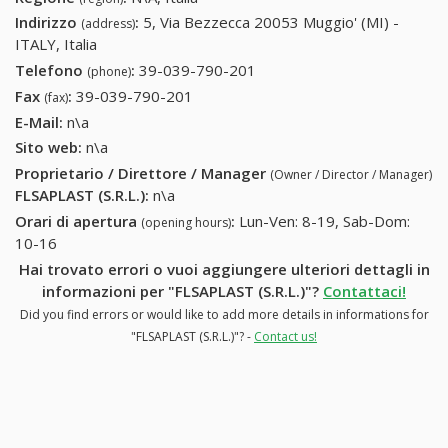
Indirizzo
:
5, Via Bezzecca 20053 Muggio' (MI) -
(address)
ITALY, Italia
Telefono
:
39-039-790-201
39-039-790-201
(phone)
Fax
:
39-039-790-201
39-039-790-201
(fax)
E-Mail:
n\a
Sito web:
n\a
Proprietario / Direttore / Manager
(Owner / Director / Manager)
FLSAPLAST (S.R.L.)
:
n\a
Orari di apertura
:
Lun-Ven: 8-19, Sab-Dom:
(opening hours)
10-16
Hai trovato errori o vuoi aggiungere ulteriori dettagli in
informazioni per "FLSAPLAST (S.R.L.)"?
Contattaci!
Did you find errors or would like to add more details in informations for
"FLSAPLAST (S.R.L.)"? -
Contact us!