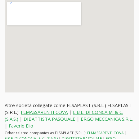
Altre società collegate come FLSAPLAST (S.R.L.) FLSAPLAST
(S.R.L.):
FLMASSARENTI COVA
|
E.B.E. DI CONCA M. & C.
(S.A.S.)
|
DIBATTISTA PASQUALE
|
ERGO MECCANICA S.R.L.
|
Faverio Elio
Other related companies as FLSAPLAST (S.R.L.):
FLMASSARENTI COVA
|
E.B.E. DI CONCA M. & C. (S.A.S.)
|
DIBATTISTA PASQUALE
|
ERGO