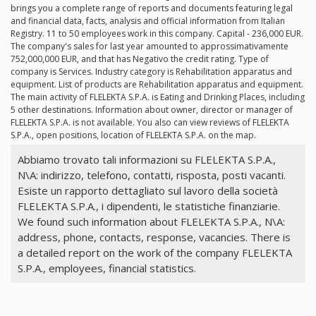
brings you a complete range of reports and documents featuring legal
and financial data, facts, analysis and official information from Italian
Registry. 11 to 50 employees work in this company. Capital - 236,000 EUR.
The company's sales for last year amounted to approssimativamente
752,000,000 EUR, and that has Negativo the credit rating. Type of
company is Services. Industry category is Rehabilitation apparatus and
equipment. List of products are Rehabilitation apparatus and equipment.
The main activity of FLELEKTA S.P.A. is Eating and Drinking Places, including
5 other destinations. Information about owner, director or manager of
FLELEKTA S.P.A. is not available. You also can view reviews of FLELEKTA
S.P.A., open positions, location of FLELEKTA S.P.A. on the map.
Abbiamo trovato tali informazioni su FLELEKTA S.P.A.,
N\A: indirizzo, telefono, contatti, risposta, posti vacanti.
Esiste un rapporto dettagliato sul lavoro della società
FLELEKTA S.P.A., i dipendenti, le statistiche finanziarie.
We found such information about FLELEKTA S.P.A., N\A:
address, phone, contacts, response, vacancies. There is
a detailed report on the work of the company FLELEKTA
S.P.A., employees, financial statistics.