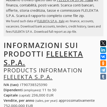
finanza, contabilità, posti vacanti. Scarica conti bancari,
offerte, storia creditizia, tasse e commissioni FLELEKTA
S.P.A.. Scarica il rapporto completo come file zip.
We found such data of
FLELEKTA S.P.A., Italy
as: finance, accounts,
vacancies. Download bank accounts, tenders, credit history, taxes and
fees FLELEKTA S.P.A.. Download full report as zip-file.
INFORMAZIONI SUI
PRODOTTI
FLELEKTA
S.P.A.
PRODUCTS INFORMATION
FLELEKTA S.P.A.
IVA (tax):
IT90738525390
Dipendenti
:
11 to 50
(employees)
Capitale
:
236,000 EUR
(capital)
Vendite, per anno
:
approssimativamente
(sales, per year)
752,000,000 EUR