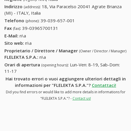
Indirizzo
:
18, Via Paracelso 20041 Agrate Brianza
(address)
(MI) - ITALY, Italia
Telefono
:
39-039-657-001
39-039-657-001
(phone)
Fax
:
39-03965700131
39-03965700131
(fax)
E-Mail:
n\a
Sito web:
n\a
Proprietario / Direttore / Manager
(Owner / Director / Manager)
FLELEKTA S.P.A.
:
n\a
Orari di apertura
:
Lun-Ven: 8-19, Sab-Dom:
(opening hours)
11-17
Hai trovato errori o vuoi aggiungere ulteriori dettagli in
informazioni per "FLELEKTA S.P.A."?
Contattaci!
Did you find errors or would like to add more details in informations for
"FLELEKTA S.P.A."? -
Contact us!