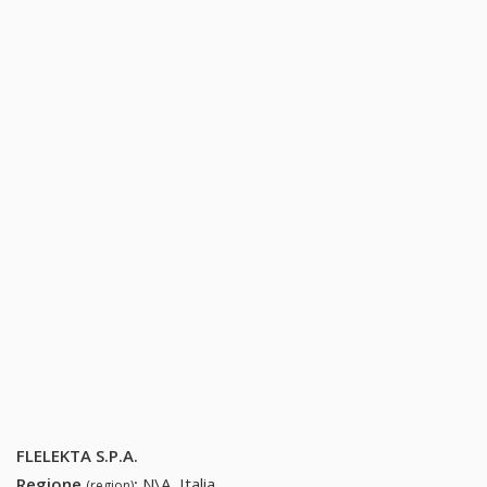
FLELEKTA S.P.A.
Regione
:
N\A, Italia
(region)