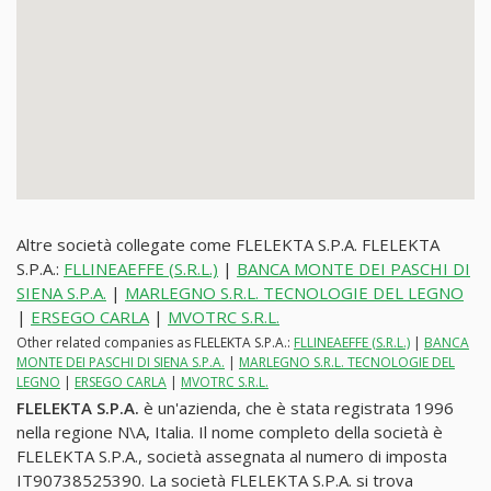
Altre società collegate come FLELEKTA S.P.A. FLELEKTA
S.P.A.:
FLLINEAEFFE (S.R.L.)
|
BANCA MONTE DEI PASCHI DI
SIENA S.P.A.
|
MARLEGNO S.R.L. TECNOLOGIE DEL LEGNO
|
ERSEGO CARLA
|
MVOTRC S.R.L.
Other related companies as FLELEKTA S.P.A.:
FLLINEAEFFE (S.R.L.)
|
BANCA
MONTE DEI PASCHI DI SIENA S.P.A.
|
MARLEGNO S.R.L. TECNOLOGIE DEL
LEGNO
|
ERSEGO CARLA
|
MVOTRC S.R.L.
FLELEKTA S.P.A.
è un'azienda, che è stata registrata 1996
nella regione N\A, Italia. Il nome completo della società è
FLELEKTA S.P.A., società assegnata al numero di imposta
IT90738525390. La società FLELEKTA S.P.A. si trova