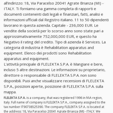
all'indirizzo: 18, Via Paracelso 20041 Agrate Brianza (MI) -
ITALY. Ti forniamo una gamma completa di rapporti e
documenti contenenti dati legali e finanziari, fatti, analisi e
informazioni ufficiali dal Registro italiano. 11 to 50 dipendenti
lavorano in questa azienda. Capitale - 236,000 EUR. Le
vendite della società per lo scorso anno sono state pari a
approssimativamente 752,000,000 EUR, e questo ha
Negativo il rating del credito. Tipo di azienda è Services. La
categoria di industria è Rehabilitation apparatus and
equipment. Elenco dei prodotti sono Rehabilitation
apparatus and equipment.
L'attività principale di FLELEKTA S.P.A. è Mangiare e bere,
incluso 5 altre destinazioni. Le informazioni su proprietario,
direttore o responsabile di FLELEKTA S.P.A. non sono
disponibili. Puoi anche visualizzare recensioni di FLELEKTA
S.P.A., posizioni aperte, posizione di FLELEKTA S.P.A. sulla
mappa.
FLELEKTA S.P.A.
is a company, that was registered 1996 in N\A region,
Italy. Full name of company is FLELEKTA S.P.A., company assigned to the
tax number IT90738525390. The company FLELEKTA S.P.A. is located at
the address: 18, Via Paracelso 20041 Agrate Brianza (MI) - ITALY. We