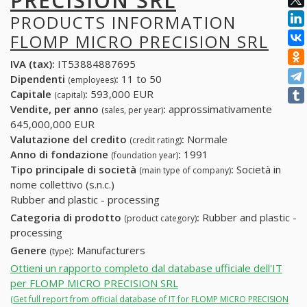
PRECISION SRL
PRODUCTS INFORMATION
FLOMP MICRO PRECISION SRL
IVA (tax):
IT53884887695
Dipendenti
:
11 to 50
(employees)
Capitale
:
593,000 EUR
(capital)
Vendite, per anno
:
approssimativamente
(sales, per year)
645,000,000 EUR
Valutazione del credito
:
Normale
(credit rating)
Anno di fondazione
:
1991
(foundation year)
Tipo principale di società
:
Società in
(main type of company)
nome collettivo (s.n.c.)
Rubber and plastic - processing
Categoria di prodotto
:
Rubber and plastic -
(product category)
processing
Genere
:
Manufacturers
(type)
Ottieni un rapporto completo dal database ufficiale dell'IT
per FLOMP MICRO PRECISION SRL
(Get full report from official database of IT for FLOMP MICRO PRECISION