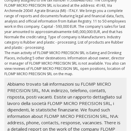
company assigned to the tax number IT53884887695. The company
FLOMP MICRO PRECISION SRL is located at the address: 41/43, Via
Archimede 20041 Agrate Brianza (MI) - ITALY. We brings you a complete
range of reports and documents featuring legal and financial data, facts,
analysis and official information from Italian Registry. 11 to 50 employees
work in this company. Capital - 593,000 EUR. The company's sales for last
year amounted to approssimativamente 645,000,000 EUR, and that has
Normale the credit rating. Type of company is Manufacturers. Industry
category is Rubber and plastic - processing. List of products are Rubber
and plastic - processing.
The main activity of FLOMP MICRO PRECISION SRL is Eating and Drinking
Places, including 5 other destinations. Information about owner, director
or manager of FLOMP MICRO PRECISION SRL is not available. You also can
view reviews of FLOMP MICRO PRECISION SRL, open positions, location of
FLOMP MICRO PRECISION SRL on the map.
Abbiamo trovato tali informazioni su FLOMP MICRO
PRECISION SRL, N\A: indirizzo, telefono, contatti,
risposta, posti vacanti. Esiste un rapporto dettagliato sul
lavoro della società FLOMP MICRO PRECISION SRL, i
dipendenti, le statistiche finanziarie. We found such
information about FLOMP MICRO PRECISION SRL, N\A:
address, phone, contacts, response, vacancies. There is
a detailed report on the work of the company FLOMP