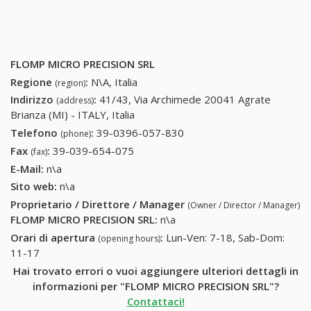
FLOMP MICRO PRECISION SRL
Regione
:
N\A, Italia
(region)
Indirizzo
:
41/43, Via Archimede 20041 Agrate
(address)
Brianza (MI) - ITALY, Italia
Telefono
:
39-0396-057-830
39-0396-057-830
(phone)
Fax
:
39-039-654-075
39-039-654-075
(fax)
E-Mail:
n\a
Sito web:
n\a
Proprietario / Direttore / Manager
(Owner / Director / Manager)
FLOMP MICRO PRECISION SRL
:
n\a
Orari di apertura
:
Lun-Ven: 7-18, Sab-Dom:
(opening hours)
11-17
Hai trovato errori o vuoi aggiungere ulteriori dettagli in
informazioni per "FLOMP MICRO PRECISION SRL"?
Contattaci!