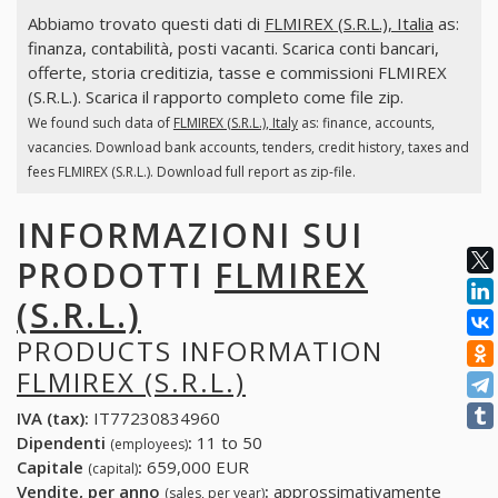
Abbiamo trovato questi dati di
FLMIREX (S.R.L.), Italia
as:
finanza, contabilità, posti vacanti. Scarica conti bancari,
offerte, storia creditizia, tasse e commissioni FLMIREX
(S.R.L.). Scarica il rapporto completo come file zip.
We found such data of
FLMIREX (S.R.L.), Italy
as: finance, accounts,
vacancies. Download bank accounts, tenders, credit history, taxes and
fees FLMIREX (S.R.L.). Download full report as zip-file.
INFORMAZIONI SUI
PRODOTTI
FLMIREX
(S.R.L.)
PRODUCTS INFORMATION
FLMIREX (S.R.L.)
IVA (tax):
IT77230834960
Dipendenti
:
11 to 50
(employees)
Capitale
:
659,000 EUR
(capital)
Vendite, per anno
:
approssimativamente
(sales, per year)