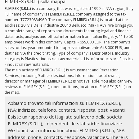
FLMIREX (S.R.L.) sulla mappa.
FLMIREX (S.R.L.)
is a company, that was registered 1999 in N\A region, Italy.
Full name of company is FLMIREX (S.R.L.), company assigned to the tax
number IT77230834960. The company FLMIREX (S.R.L.) is located at the
address: 20, Via Delle Industrie 20040 Bellusco (MI) - ITALY. We brings you
a complete range of reports and documents featuring legal and financial
data, facts, analysis and official information from Italian Registry. 11 to 50
employees work in this company. Capital - 659,000 EUR. The company's
sales for last year amounted to approssimativamente 648,000 EUR, and
that has N\A the credit rating. Type of company is Distributors. Industry
category is Plastics - industrial raw materials. List of products are Plastics
- industrial raw materials.
The main activity of FLMIREX (S.R.L.) is Amusement and Recreation
Services, including 9 other destinations. Information about owner,
director or manager of FLMIREX (S.R.L.) is not available. You also can view
reviews of FLMIREX (S.R.L.), open positions, location of FLMIREX (S.R.L.) on
the map.
Abbiamo trovato tali informazioni su FLMIREX (S.R.L.),
N\A: indirizzo, telefono, contatti, risposta, posti vacanti.
Esiste un rapporto dettagliato sul lavoro della società
FLMIREX (S.R.L.), i dipendenti, le statistiche finanziarie.
We found such information about FLMIREX (S.R.L.), N\A:
address, phone, contacts, response, vacancies. There is