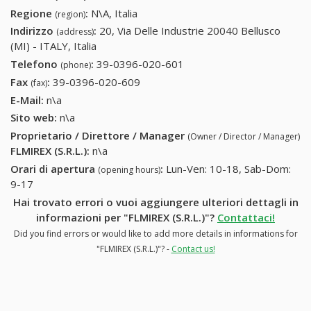
Regione
:
N\A, Italia
(region)
Indirizzo
:
20, Via Delle Industrie 20040 Bellusco
(address)
(MI) - ITALY, Italia
Telefono
:
39-0396-020-601
39-0396-020-601
(phone)
Fax
:
39-0396-020-609
39-0396-020-609
(fax)
E-Mail:
n\a
Sito web:
n\a
Proprietario / Direttore / Manager
(Owner / Director / Manager)
FLMIREX (S.R.L.)
:
n\a
Orari di apertura
:
Lun-Ven: 10-18, Sab-Dom:
(opening hours)
9-17
Hai trovato errori o vuoi aggiungere ulteriori dettagli in
informazioni per "FLMIREX (S.R.L.)"?
Contattaci!
Did you find errors or would like to add more details in informations for
"FLMIREX (S.R.L.)"? -
Contact us!