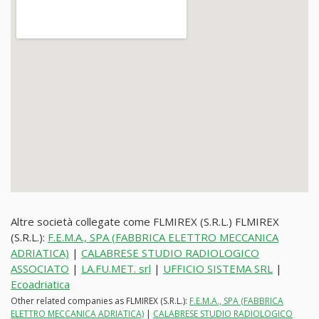
Altre società collegate come FLMIREX (S.R.L.) FLMIREX
(S.R.L.):
F.E.M.A., SPA (FABBRICA ELETTRO MECCANICA
ADRIATICA)
|
CALABRESE STUDIO RADIOLOGICO
ASSOCIATO
|
LA.FU.MET. srl
|
UFFICIO SISTEMA SRL
|
Ecoadriatica
Other related companies as FLMIREX (S.R.L.):
F.E.M.A., SPA (FABBRICA
ELETTRO MECCANICA ADRIATICA)
|
CALABRESE STUDIO RADIOLOGICO