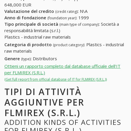
648,000 EUR
Valutazione del credito
:
N\A
(credit rating)
Anno di fondazione
:
1999
(foundation year)
Tipo principale di società
:
Società a
(main type of company)
responsabilità limitata (s.r.l.)
Plastics - industrial raw materials
Categoria di prodotto
:
Plastics - industrial
(product category)
raw materials
Genere
:
Distributors
(type)
Ottieni un rapporto completo dal database ufficiale dell'IT
per FLMIREX (S.R.L.)
(Get full report from official database of IT for FLMIREX (S.R.L.))
TIPI DI ATTIVITÀ
AGGIUNTIVE PER
FLMIREX (S.R.L.)
ADDITION KINDS OF ACTIVITIES
FOR FLMIREX (S.R.L.)