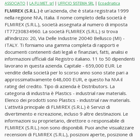
ASSOCIATO
|
LA.FU.MET. srl
|
UFFICIO SISTEMA SRL
|
Ecoadriatica
FLMIREX (S.R.L.)
è un'azienda, che è stata registrata 1999
nella regione N\A, Italia. Il nome completo della società è
FLMIREX (S.R.L.), società assegnata al numero di imposta
IT77230834960. La società FLMIREX (S.R.L.) si trova
all'indirizzo: 20, Via Delle Industrie 20040 Bellusco (MI) -
ITALY. Ti forniamo una gamma completa di rapporti e
documenti contenenti dati legali e finanziari, fatti, analisi e
informazioni ufficiali dal Registro italiano. 11 to 50 dipendenti
lavorano in questa azienda. Capitale - 659,000 EUR. Le
vendite della società per lo scorso anno sono state pari a
approssimativamente 648,000 EUR, e questo ha N\A il
rating del credito. Tipo di azienda è Distributors. La
categoria di industria è Plastics - industrial raw materials.
Elenco dei prodotti sono Plastics - industrial raw materials.
L'attività principale di FLMIREX (S.R.L.) è Servizi di
divertimento e ricreazione, incluso 9 altre destinazioni. Le
informazioni su proprietario, direttore o responsabile di
FLMIREX (S.R.L.) non sono disponibili. Puoi anche visualizzare
recensioni di FLMIREX (S.R.L.), posizioni aperte, posizione di