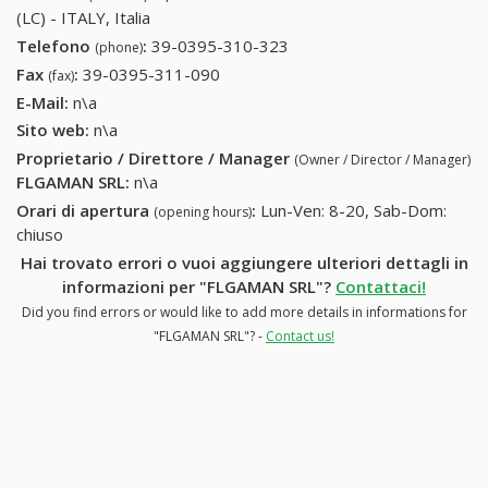
(LC) - ITALY, Italia
Telefono
:
39-0395-310-323
39-0395-310-323
(phone)
Fax
:
39-0395-311-090
39-0395-311-090
(fax)
E-Mail:
n\a
Sito web:
n\a
Proprietario / Direttore / Manager
(Owner / Director / Manager)
FLGAMAN SRL
:
n\a
Orari di apertura
:
Lun-Ven: 8-20, Sab-Dom:
(opening hours)
chiuso
Hai trovato errori o vuoi aggiungere ulteriori dettagli in
informazioni per "FLGAMAN SRL"?
Contattaci!
Did you find errors or would like to add more details in informations for
"FLGAMAN SRL"? -
Contact us!