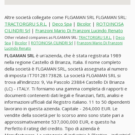
Altre società collegate come FLGAMAN SRL FLGAMAN SRL:
TRACTORGRU S.R.L.
|
Deco Spa
|
Bicolor
|
ROTOINCISA
CILINDRI Srl
|
Franzoni Mario Di Franzoni Lucindo Renato
Other related companies as FLGAMAN SRL:
TRACTORGRU S.R.L.
|
Deco
Spa
|
Bicolor
|
ROTOINCISA CILINDRI Srl
|
Franzoni Mario Di Franzoni
Lucindo Renato
FLGAMAN SRL
è un'azienda, che è stata registrata 1989
nella regione Castello di Brianza, Italia. Il nome completo
della società è FLGAMAN SRL, società assegnata al numero
di imposta IT70128173828. La società FLGAMAN SRL si
trova all'indirizzo: 9, Via Pascolo 23884 Castello Di Brianza
(LC) - ITALY. Ti forniamo una gamma completa di rapporti e
documenti contenenti dati legali e finanziari, fatti, analisi e
informazioni ufficiali dal Registro italiano. 11 to 50 dipendenti
lavorano in questa azienda. Capitale - 264,000 EUR. Le
vendite della società per lo scorso anno sono state pari a
approssimativamente 537,000,000 EUR, e questo ha
Perfetto il rating del credito. Tipo di azienda è