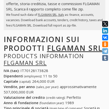
offerte, storia creditizia, tasse e commissioni FLGAMAN
SRL. Scarica il rapporto completo come file zip.
We found such data of
FLGAMAN SRL, Italy
as: finance, accounts,
vacancies. Download bank accounts, tenders, credit history, taxes and
fees FLGAMAN SRL. Download full report as zip-file.
INFORMAZIONI SUI
PRODOTTI
FLGAMAN SRL
PRODUCTS INFORMATION
FLGAMAN SRL
IVA (tax):
IT70128173828
Dipendenti
:
11 to 50
(employees)
Capitale
:
264,000 EUR
(capital)
Vendite, per anno
:
approssimativamente
(sales, per year)
537,000,000 EUR
Valutazione del credito
:
Perfetto
(credit rating)
Anno di fondazione
:
1989
(foundation year)
Tipo principale di società
:
Società in
(main type of company)