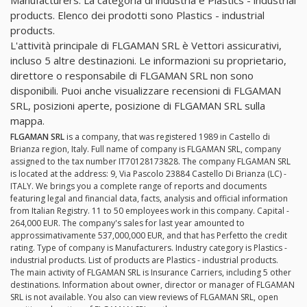
Manufacturers. La categoria di industria è Plastics - industrial
products. Elenco dei prodotti sono Plastics - industrial
products.
L'attività principale di FLGAMAN SRL è Vettori assicurativi,
incluso 5 altre destinazioni. Le informazioni su proprietario,
direttore o responsabile di FLGAMAN SRL non sono
disponibili. Puoi anche visualizzare recensioni di FLGAMAN
SRL, posizioni aperte, posizione di FLGAMAN SRL sulla
mappa.
FLGAMAN SRL
is a company, that was registered 1989 in Castello di
Brianza region, Italy. Full name of company is FLGAMAN SRL, company
assigned to the tax number IT70128173828. The company FLGAMAN SRL
is located at the address: 9, Via Pascolo 23884 Castello Di Brianza (LC) -
ITALY. We brings you a complete range of reports and documents
featuring legal and financial data, facts, analysis and official information
from Italian Registry. 11 to 50 employees work in this company. Capital -
264,000 EUR. The company's sales for last year amounted to
approssimativamente 537,000,000 EUR, and that has Perfetto the credit
rating. Type of company is Manufacturers. Industry category is Plastics -
industrial products. List of products are Plastics - industrial products.
The main activity of FLGAMAN SRL is Insurance Carriers, including 5 other
destinations. Information about owner, director or manager of FLGAMAN
SRL is not available. You also can view reviews of FLGAMAN SRL, open