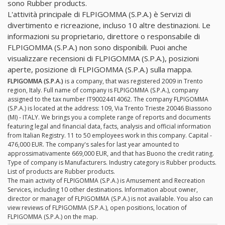
sono Rubber products.
L'attività principale di FLPIGOMMA (S.P.A.) è Servizi di
divertimento e ricreazione, incluso 10 altre destinazioni. Le
informazioni su proprietario, direttore o responsabile di
FLPIGOMMA (S.P.A.) non sono disponibili. Puoi anche
visualizzare recensioni di FLPIGOMMA (S.P.A.), posizioni
aperte, posizione di FLPIGOMMA (S.P.A.) sulla mappa.
FLPIGOMMA (S.P.A.)
is a company, that was registered 2009 in Trento
region, Italy. Full name of company is FLPIGOMMA (S.P.A.), company
assigned to the tax number IT90024414062. The company FLPIGOMMA
(S.P.A.) is located at the address: 109, Via Trento Trieste 20046 Biassono
(MI) - ITALY. We brings you a complete range of reports and documents
featuring legal and financial data, facts, analysis and official information
from Italian Registry. 11 to 50 employees work in this company. Capital -
476,000 EUR. The company's sales for last year amounted to
approssimativamente 669,000 EUR, and that has Buono the credit rating.
Type of company is Manufacturers. Industry category is Rubber products.
List of products are Rubber products.
The main activity of FLPIGOMMA (S.P.A.) is Amusement and Recreation
Services, including 10 other destinations. Information about owner,
director or manager of FLPIGOMMA (S.P.A.) is not available. You also can
view reviews of FLPIGOMMA (S.P.A.), open positions, location of
FLPIGOMMA (S.P.A.) on the map.