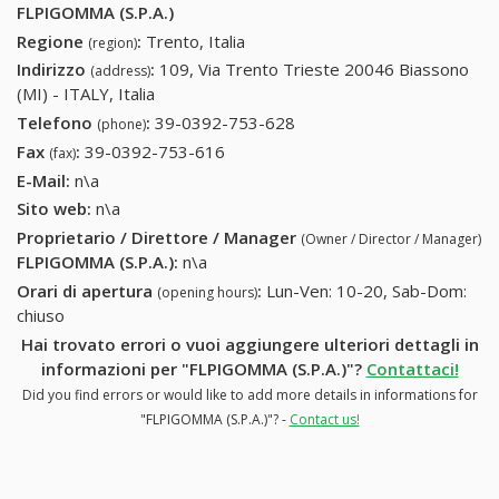
FLPIGOMMA (S.P.A.)
Regione
:
Trento, Italia
(region)
Indirizzo
:
109, Via Trento Trieste 20046 Biassono
(address)
(MI) - ITALY, Italia
Telefono
:
39-0392-753-628
39-0392-753-628
(phone)
Fax
:
39-0392-753-616
39-0392-753-616
(fax)
E-Mail:
n\a
Sito web:
n\a
Proprietario / Direttore / Manager
(Owner / Director / Manager)
FLPIGOMMA (S.P.A.)
:
n\a
Orari di apertura
:
Lun-Ven: 10-20, Sab-Dom:
(opening hours)
chiuso
Hai trovato errori o vuoi aggiungere ulteriori dettagli in
informazioni per "FLPIGOMMA (S.P.A.)"?
Contattaci!
Did you find errors or would like to add more details in informations for
"FLPIGOMMA (S.P.A.)"? -
Contact us!