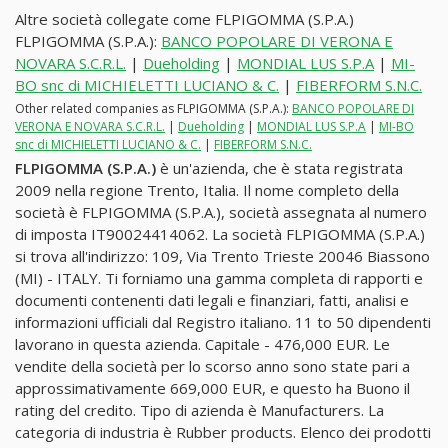
Altre società collegate come FLPIGOMMA (S.P.A.)
FLPIGOMMA (S.P.A.):
BANCO POPOLARE DI VERONA E
NOVARA S.C.R.L.
|
Dueholding
|
MONDIAL LUS S.P.A
|
MI-
BO snc di MICHIELETTI LUCIANO & C.
|
FIBERFORM S.N.C.
Other related companies as FLPIGOMMA (S.P.A.):
BANCO POPOLARE DI
VERONA E NOVARA S.C.R.L.
|
Dueholding
|
MONDIAL LUS S.P.A
|
MI-BO
snc di MICHIELETTI LUCIANO & C.
|
FIBERFORM S.N.C.
FLPIGOMMA (S.P.A.)
è un'azienda, che è stata registrata
2009 nella regione Trento, Italia. Il nome completo della
società è FLPIGOMMA (S.P.A.), società assegnata al numero
di imposta IT90024414062. La società FLPIGOMMA (S.P.A.)
si trova all'indirizzo: 109, Via Trento Trieste 20046 Biassono
(MI) - ITALY. Ti forniamo una gamma completa di rapporti e
documenti contenenti dati legali e finanziari, fatti, analisi e
informazioni ufficiali dal Registro italiano. 11 to 50 dipendenti
lavorano in questa azienda. Capitale - 476,000 EUR. Le
vendite della società per lo scorso anno sono state pari a
approssimativamente 669,000 EUR, e questo ha Buono il
rating del credito. Tipo di azienda è Manufacturers. La
categoria di industria è Rubber products. Elenco dei prodotti