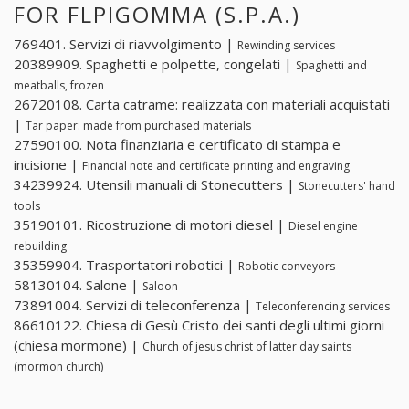
FOR FLPIGOMMA (S.P.A.)
769401. Servizi di riavvolgimento |
Rewinding services
20389909. Spaghetti e polpette, congelati |
Spaghetti and
meatballs, frozen
26720108. Carta catrame: realizzata con materiali acquistati
|
Tar paper: made from purchased materials
27590100. Nota finanziaria e certificato di stampa e
incisione |
Financial note and certificate printing and engraving
34239924. Utensili manuali di Stonecutters |
Stonecutters' hand
tools
35190101. Ricostruzione di motori diesel |
Diesel engine
rebuilding
35359904. Trasportatori robotici |
Robotic conveyors
58130104. Salone |
Saloon
73891004. Servizi di teleconferenza |
Teleconferencing services
86610122. Chiesa di Gesù Cristo dei santi degli ultimi giorni
(chiesa mormone) |
Church of jesus christ of latter day saints
(mormon church)