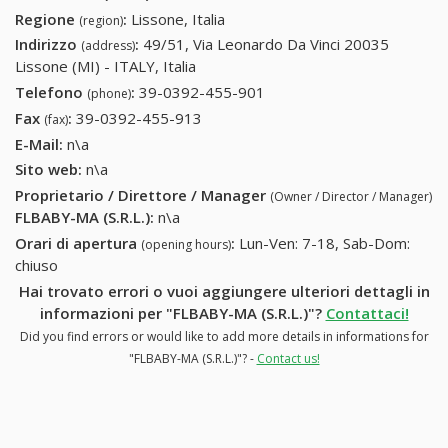
Regione
:
Lissone, Italia
(region)
Indirizzo
:
49/51, Via Leonardo Da Vinci 20035
(address)
Lissone (MI) - ITALY, Italia
Telefono
:
39-0392-455-901
39-0392-455-901
(phone)
Fax
:
39-0392-455-913
39-0392-455-913
(fax)
E-Mail:
n\a
Sito web:
n\a
Proprietario / Direttore / Manager
(Owner / Director / Manager)
FLBABY-MA (S.R.L.)
:
n\a
Orari di apertura
:
Lun-Ven: 7-18, Sab-Dom:
(opening hours)
chiuso
Hai trovato errori o vuoi aggiungere ulteriori dettagli in
informazioni per "FLBABY-MA (S.R.L.)"?
Contattaci!
Did you find errors or would like to add more details in informations for
"FLBABY-MA (S.R.L.)"? -
Contact us!