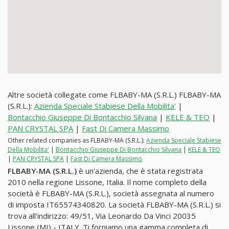
Altre società collegate come FLBABY-MA (S.R.L.) FLBABY-MA
(S.R.L.):
Azienda Speciale Stabiese Della Mobilita'
|
Bontacchio Giuseppe Di Bontacchio Silvana
|
KELE & TEO
|
PAN CRYSTAL SPA
|
Fast Di Camera Massimo
Other related companies as FLBABY-MA (S.R.L.):
Azienda Speciale Stabiese
Della Mobilita'
|
Bontacchio Giuseppe Di Bontacchio Silvana
|
KELE & TEO
|
PAN CRYSTAL SPA
|
Fast Di Camera Massimo
FLBABY-MA (S.R.L.)
è un'azienda, che è stata registrata
2010 nella regione Lissone, Italia. Il nome completo della
società è FLBABY-MA (S.R.L.), società assegnata al numero
di imposta IT65574340820. La società FLBABY-MA (S.R.L.) si
trova all'indirizzo: 49/51, Via Leonardo Da Vinci 20035
Lissone (MI) - ITALY. Ti forniamo una gamma completa di