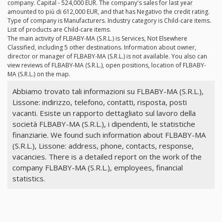
company. Capital - 524,000 EUR. The company's sales for last year
amounted to più di 612,000 EUR, and that has Negativo the credit rating.
Type of company is Manufacturers. Industry category is Child-care items.
List of products are Child-care items.
The main activity of FLBABY-MA (S.R.L.) is Services, Not Elsewhere
Classified, including 5 other destinations. Information about owner,
director or manager of FLBABY-MA (S.R.L.) is not available. You also can
view reviews of FLBABY-MA (S.R.L.), open positions, location of FLBABY-
MA (S.R.L.) on the map.
Abbiamo trovato tali informazioni su FLBABY-MA (S.R.L.),
Lissone: indirizzo, telefono, contatti, risposta, posti
vacanti. Esiste un rapporto dettagliato sul lavoro della
società FLBABY-MA (S.R.L.), i dipendenti, le statistiche
finanziarie. We found such information about FLBABY-MA
(S.R.L.), Lissone: address, phone, contacts, response,
vacancies. There is a detailed report on the work of the
company FLBABY-MA (S.R.L.), employees, financial
statistics.