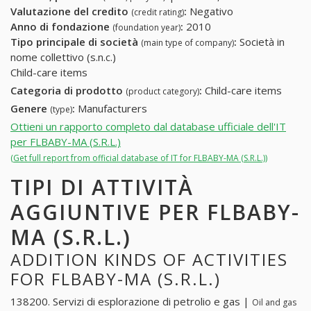
Valutazione del credito
:
Negativo
(credit rating)
Anno di fondazione
:
2010
(foundation year)
Tipo principale di società
:
Società in
(main type of company)
nome collettivo (s.n.c.)
Child-care items
Categoria di prodotto
:
Child-care items
(product category)
Genere
:
Manufacturers
(type)
Ottieni un rapporto completo dal database ufficiale dell'IT
per FLBABY-MA (S.R.L.)
(Get full report from official database of IT for FLBABY-MA (S.R.L.))
TIPI DI ATTIVITÀ
AGGIUNTIVE PER FLBABY-
MA (S.R.L.)
ADDITION KINDS OF ACTIVITIES
FOR FLBABY-MA (S.R.L.)
138200. Servizi di esplorazione di petrolio e gas |
Oil and gas