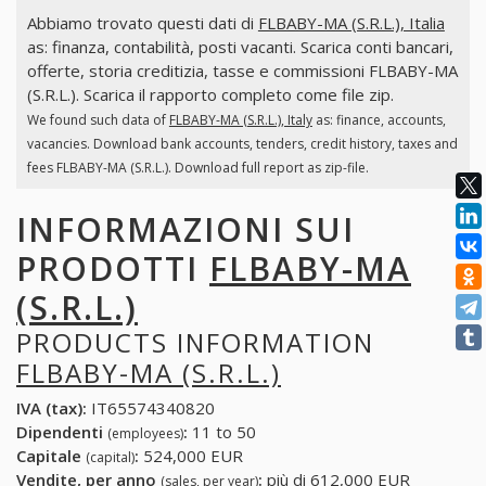
Abbiamo trovato questi dati di
FLBABY-MA (S.R.L.), Italia
as: finanza, contabilità, posti vacanti. Scarica conti bancari,
offerte, storia creditizia, tasse e commissioni FLBABY-MA
(S.R.L.). Scarica il rapporto completo come file zip.
We found such data of
FLBABY-MA (S.R.L.), Italy
as: finance, accounts,
vacancies. Download bank accounts, tenders, credit history, taxes and
fees FLBABY-MA (S.R.L.). Download full report as zip-file.
INFORMAZIONI SUI
PRODOTTI
FLBABY-MA
(S.R.L.)
PRODUCTS INFORMATION
FLBABY-MA (S.R.L.)
IVA (tax):
IT65574340820
Dipendenti
:
11 to 50
(employees)
Capitale
:
524,000 EUR
(capital)
Vendite, per anno
:
più di 612,000 EUR
(sales, per year)