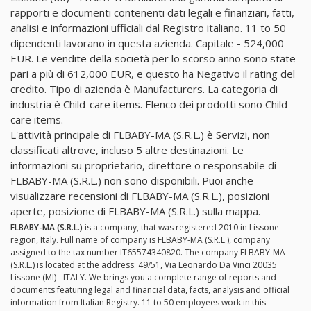
rapporti e documenti contenenti dati legali e finanziari, fatti,
analisi e informazioni ufficiali dal Registro italiano. 11 to 50
dipendenti lavorano in questa azienda. Capitale - 524,000
EUR. Le vendite della società per lo scorso anno sono state
pari a più di 612,000 EUR, e questo ha Negativo il rating del
credito. Tipo di azienda è Manufacturers. La categoria di
industria è Child-care items. Elenco dei prodotti sono Child-
care items.
L'attività principale di FLBABY-MA (S.R.L.) è Servizi, non
classificati altrove, incluso 5 altre destinazioni. Le
informazioni su proprietario, direttore o responsabile di
FLBABY-MA (S.R.L.) non sono disponibili. Puoi anche
visualizzare recensioni di FLBABY-MA (S.R.L.), posizioni
aperte, posizione di FLBABY-MA (S.R.L.) sulla mappa.
FLBABY-MA (S.R.L.)
is a company, that was registered 2010 in Lissone
region, Italy. Full name of company is FLBABY-MA (S.R.L.), company
assigned to the tax number IT65574340820. The company FLBABY-MA
(S.R.L.) is located at the address: 49/51, Via Leonardo Da Vinci 20035
Lissone (MI) - ITALY. We brings you a complete range of reports and
documents featuring legal and financial data, facts, analysis and official
information from Italian Registry. 11 to 50 employees work in this