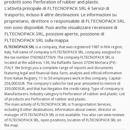
prodotti sono Perforation of rubber and plastic.
L'attività principale di FLTECNOPACK SRL è Servizi di
trasporto, incluso 8 altre destinazioni. Le informazioni su
proprietario, direttore o responsabile di FLTECNOPACK SRL
non sono disponibili. Puoi anche visualizzare recensioni di
FLTECNOPACK SRL, posizioni aperte, posizione di
FLTECNOPACK SRL sulla mappa.
FLTECNOPACK SRL
is a company, that was registered 1987 in N\A region,
Italy. Full name of company is FLTECNOPACK SRL, company assigned to
the tax number IT92062377929. The company FLTECNOPACK SRL is
located at the address: 136, Via Raffaello Sanzio 27036 Mortara (PV) -
ITALY. We brings you a complete range of reports and documents
featuring legal and financial data, facts, analysis and official information
from Italian Registry. 11 to 50 employees work in this company. Capital -
256,000 EUR. The company's sales for last year amounted to minore di
339,000 EUR, and that has Negativo the credit rating. Type of company is
Manufacturers. Industry category is Perforation of rubber and plastic. List
of products are Perforation of rubber and plastic.
The main activity of FLTECNOPACK SRL is Transportation Services,
including 8 other destinations. Information about owner, director or
manager of FLTECNOPACK SRL is not available. You also can view reviews
of FLTECNOPACK SRL, open positions, location of FLTECNOPACK SRL on
the map.