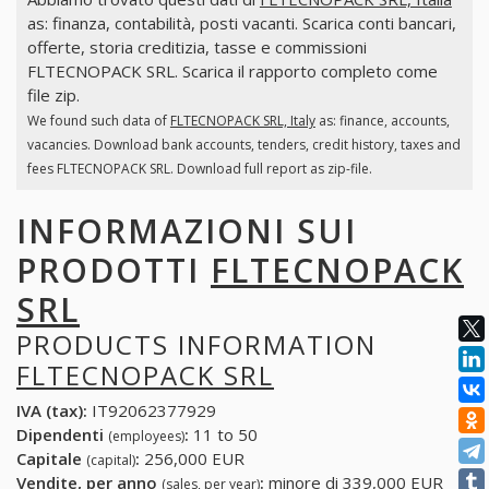
as: finanza, contabilità, posti vacanti. Scarica conti bancari,
offerte, storia creditizia, tasse e commissioni
FLTECNOPACK SRL. Scarica il rapporto completo come
file zip.
We found such data of
FLTECNOPACK SRL, Italy
as: finance, accounts,
vacancies. Download bank accounts, tenders, credit history, taxes and
fees FLTECNOPACK SRL. Download full report as zip-file.
INFORMAZIONI SUI
PRODOTTI
FLTECNOPACK
SRL
PRODUCTS INFORMATION
FLTECNOPACK SRL
IVA (tax):
IT92062377929
Dipendenti
:
11 to 50
(employees)
Capitale
:
256,000 EUR
(capital)
Vendite, per anno
:
minore di 339,000 EUR
(sales, per year)