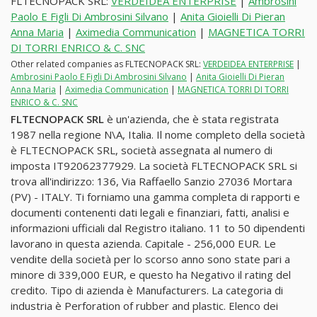
FLTECNOPACK SRL:
VERDEIDEA ENTERPRISE
|
Ambrosini
Paolo E Figli Di Ambrosini Silvano
|
Anita Gioielli Di Pieran
Anna Maria
|
Aximedia Communication
|
MAGNETICA TORRI
DI TORRI ENRICO & C. SNC
Other related companies as FLTECNOPACK SRL:
VERDEIDEA ENTERPRISE
|
Ambrosini Paolo E Figli Di Ambrosini Silvano
|
Anita Gioielli Di Pieran
Anna Maria
|
Aximedia Communication
|
MAGNETICA TORRI DI TORRI
ENRICO & C. SNC
FLTECNOPACK SRL
è un'azienda, che è stata registrata
1987 nella regione N\A, Italia. Il nome completo della società
è FLTECNOPACK SRL, società assegnata al numero di
imposta IT92062377929. La società FLTECNOPACK SRL si
trova all'indirizzo: 136, Via Raffaello Sanzio 27036 Mortara
(PV) - ITALY. Ti forniamo una gamma completa di rapporti e
documenti contenenti dati legali e finanziari, fatti, analisi e
informazioni ufficiali dal Registro italiano. 11 to 50 dipendenti
lavorano in questa azienda. Capitale - 256,000 EUR. Le
vendite della società per lo scorso anno sono state pari a
minore di 339,000 EUR, e questo ha Negativo il rating del
credito. Tipo di azienda è Manufacturers. La categoria di
industria è Perforation of rubber and plastic. Elenco dei