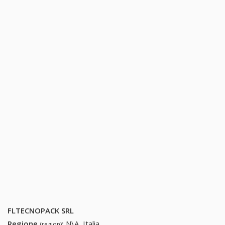
FLTECNOPACK SRL
Regione
:
N\A, Italia
(region)