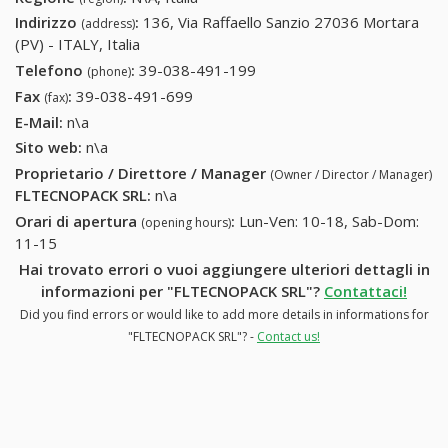
Indirizzo
:
136, Via Raffaello Sanzio 27036 Mortara
(address)
(PV) - ITALY, Italia
Telefono
:
39-038-491-199
39-038-491-199
(phone)
Fax
:
39-038-491-699
39-038-491-699
(fax)
E-Mail:
n\a
Sito web:
n\a
Proprietario / Direttore / Manager
(Owner / Director / Manager)
FLTECNOPACK SRL
:
n\a
Orari di apertura
:
Lun-Ven: 10-18, Sab-Dom:
(opening hours)
11-15
Hai trovato errori o vuoi aggiungere ulteriori dettagli in
informazioni per "FLTECNOPACK SRL"?
Contattaci!
Did you find errors or would like to add more details in informations for
"FLTECNOPACK SRL"? -
Contact us!