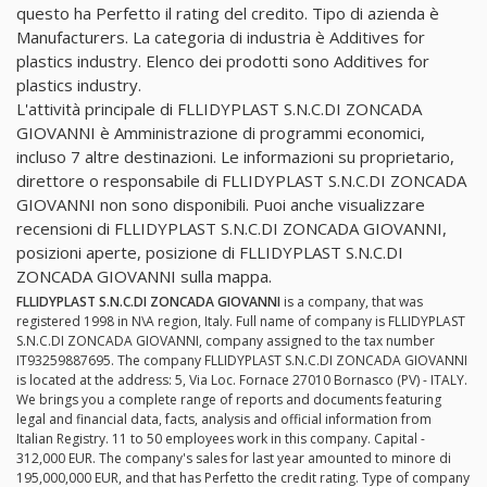
questo ha Perfetto il rating del credito. Tipo di azienda è
Manufacturers. La categoria di industria è Additives for
plastics industry. Elenco dei prodotti sono Additives for
plastics industry.
L'attività principale di FLLIDYPLAST S.N.C.DI ZONCADA
GIOVANNI è Amministrazione di programmi economici,
incluso 7 altre destinazioni. Le informazioni su proprietario,
direttore o responsabile di FLLIDYPLAST S.N.C.DI ZONCADA
GIOVANNI non sono disponibili. Puoi anche visualizzare
recensioni di FLLIDYPLAST S.N.C.DI ZONCADA GIOVANNI,
posizioni aperte, posizione di FLLIDYPLAST S.N.C.DI
ZONCADA GIOVANNI sulla mappa.
FLLIDYPLAST S.N.C.DI ZONCADA GIOVANNI
is a company, that was
registered 1998 in N\A region, Italy. Full name of company is FLLIDYPLAST
S.N.C.DI ZONCADA GIOVANNI, company assigned to the tax number
IT93259887695. The company FLLIDYPLAST S.N.C.DI ZONCADA GIOVANNI
is located at the address: 5, Via Loc. Fornace 27010 Bornasco (PV) - ITALY.
We brings you a complete range of reports and documents featuring
legal and financial data, facts, analysis and official information from
Italian Registry. 11 to 50 employees work in this company. Capital -
312,000 EUR. The company's sales for last year amounted to minore di
195,000,000 EUR, and that has Perfetto the credit rating. Type of company