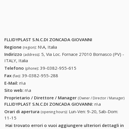
FLLIDYPLAST S.N.C.DI ZONCADA GIOVANNI
Regione
:
N\A, Italia
(region)
Indirizzo
:
5, Via Loc. Fornace 27010 Bornasco (PV) -
(address)
ITALY, Italia
Telefono
:
39-0382-955-615
39-0382-955-615
(phone)
Fax
:
39-0382-955-288
39-0382-955-288
(fax)
E-Mail:
n\a
Sito web:
n\a
Proprietario / Direttore / Manager
(Owner / Director / Manager)
FLLIDYPLAST S.N.C.DI ZONCADA GIOVANNI
:
n\a
Orari di apertura
:
Lun-Ven: 9-20, Sab-Dom:
(opening hours)
11-15
Hai trovato errori o vuoi aggiungere ulteriori dettagli in