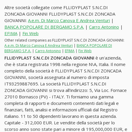
Altre società collegate come FLLIDYPLAST S.N.C.DI
ZONCADA GIOVANNI FLLIDYPLAST S.N.C.DI ZONCADA
GIOVANNI:
A.e.m. Di Marco Canova E Andrea Venturi
|
BANCA POPOLARE DI BERGAMO S.P.A.
|
Carro Antonino
|
EFIMA
|
Fin Web
Other related companies as FLLIDYPLAST S.N.C.DI ZONCADA GIOVANNI:
A.e.m. Di Marco Canova E Andrea Venturi
|
BANCA POPOLARE DI
BERGAMO S.P.A.
|
Carro Antonino
|
EFIMA
|
Fin Web
FLLIDYPLAST S.N.C.DI ZONCADA GIOVANNI
è un'azienda,
che è stata registrata 1998 nella regione N\A, Italia. Il nome
completo della società è FLLIDYPLAST S.N.C.DI ZONCADA
GIOVANNI, società assegnata al numero di imposta
IT93259887695. La società FLLIDYPLAST S.N.C.DI
ZONCADA GIOVANNI si trova all'indirizzo: 5, Via Loc. Fornace
27010 Bornasco (PV) - ITALY. Ti forniamo una gamma
completa di rapporti e documenti contenenti dati legali e
finanziari, fatti, analisi e informazioni ufficiali dal Registro
italiano. 11 to 50 dipendenti lavorano in questa azienda.
Capitale - 312,000 EUR. Le vendite della società per lo
scorso anno sono state pari a minore di 195,000,000 EUR, e