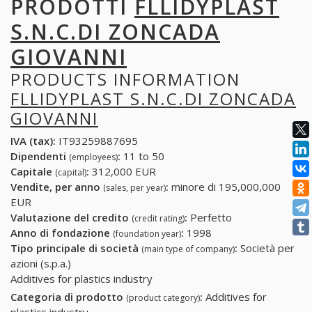
PRODOTTI
FLLIDYPLAST
S.N.C.DI ZONCADA
GIOVANNI
PRODUCTS INFORMATION
FLLIDYPLAST S.N.C.DI ZONCADA
GIOVANNI
IVA (tax):
IT93259887695
Dipendenti
:
11 to 50
(employees)
Capitale
:
312,000 EUR
(capital)
Vendite, per anno
:
minore di 195,000,000
(sales, per year)
EUR
Valutazione del credito
:
Perfetto
(credit rating)
Anno di fondazione
:
1998
(foundation year)
Tipo principale di società
:
Società per
(main type of company)
azioni (s.p.a.)
Additives for plastics industry
Categoria di prodotto
:
Additives for
(product category)