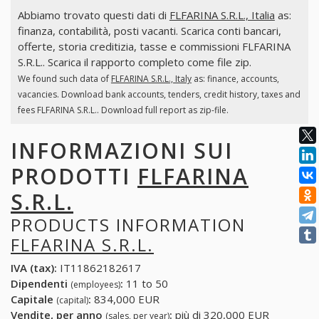
Abbiamo trovato questi dati di
FLFARINA S.R.L., Italia
as:
finanza, contabilità, posti vacanti. Scarica conti bancari,
offerte, storia creditizia, tasse e commissioni FLFARINA
S.R.L.. Scarica il rapporto completo come file zip.
We found such data of
FLFARINA S.R.L., Italy
as: finance, accounts,
vacancies. Download bank accounts, tenders, credit history, taxes and
fees FLFARINA S.R.L.. Download full report as zip-file.
INFORMAZIONI SUI
PRODOTTI
FLFARINA
S.R.L.
PRODUCTS INFORMATION
FLFARINA S.R.L.
IVA (tax):
IT11862182617
Dipendenti
:
11 to 50
(employees)
Capitale
:
834,000 EUR
(capital)
Vendite, per anno
:
più di 320,000 EUR
(sales, per year)