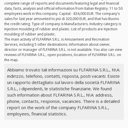
complete range of reports and documents featuring legal and financial
data, facts, analysis and official information from Italian Registry. 11 to 50
employees work in this company. Capital - 834,000 EUR. The company's
sales for last year amounted to più di 320,000 EUR, and that has Buono
the credit rating. Type of company is Manufacturers. Industry category is
Injection moulding of rubber and plastic. List of products are Injection
moulding of rubber and plastic.
The main activity of FLFARINA S.R.L. is Amusement and Recreation
Services, including 5 other destinations. Information about owner,
director or manager of FLFARINA S.R.L. is not available. You also can view
reviews of FLFARINA S.R.L., open positions, location of FLFARINA S.R.L. on
the map.
Abbiamo trovato tali informazioni su FLFARINA S.R.L., N\A:
indirizzo, telefono, contatti, risposta, posti vacanti. Esiste
un rapporto dettagliato sul lavoro della società FLFARINA
S.R.L., i dipendenti, le statistiche finanziarie. We found
such information about FLFARINA S.R.L., N\A: address,
phone, contacts, response, vacancies. There is a detailed
report on the work of the company FLFARINA S.R.L.,
employees, financial statistics.