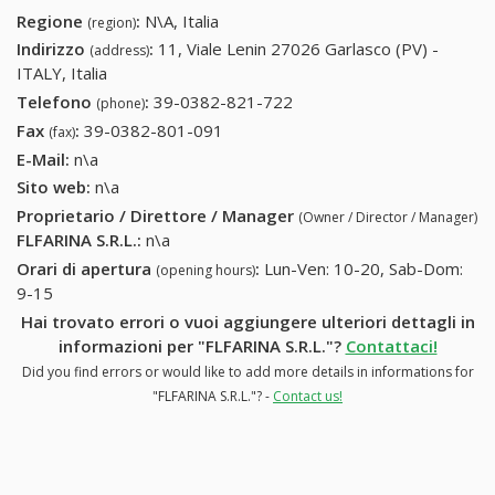
Regione
:
N\A, Italia
(region)
Indirizzo
:
11, Viale Lenin 27026 Garlasco (PV) -
(address)
ITALY, Italia
Telefono
:
39-0382-821-722
39-0382-821-722
(phone)
Fax
:
39-0382-801-091
39-0382-801-091
(fax)
E-Mail:
n\a
Sito web:
n\a
Proprietario / Direttore / Manager
(Owner / Director / Manager)
FLFARINA S.R.L.
:
n\a
Orari di apertura
:
Lun-Ven: 10-20, Sab-Dom:
(opening hours)
9-15
Hai trovato errori o vuoi aggiungere ulteriori dettagli in
informazioni per "FLFARINA S.R.L."?
Contattaci!
Did you find errors or would like to add more details in informations for
"FLFARINA S.R.L."? -
Contact us!