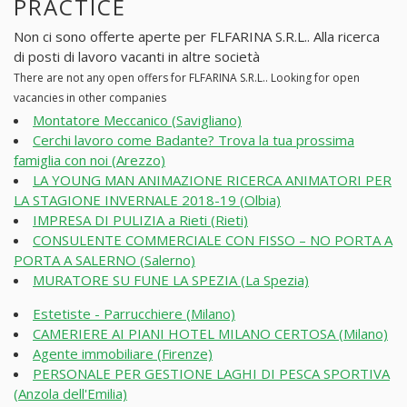
PRACTICE
Non ci sono offerte aperte per FLFARINA S.R.L.. Alla ricerca
di posti di lavoro vacanti in altre società
There are not any open offers for FLFARINA S.R.L.. Looking for open
vacancies in other companies
Montatore Meccanico (Savigliano)
Cerchi lavoro come Badante? Trova la tua prossima
famiglia con noi (Arezzo)
LA YOUNG MAN ANIMAZIONE RICERCA ANIMATORI PER
LA STAGIONE INVERNALE 2018-19 (Olbia)
IMPRESA DI PULIZIA a Rieti (Rieti)
CONSULENTE COMMERCIALE CON FISSO – NO PORTA A
PORTA A SALERNO (Salerno)
MURATORE SU FUNE LA SPEZIA (La Spezia)
Estetiste - Parrucchiere (Milano)
CAMERIERE AI PIANI HOTEL MILANO CERTOSA (Milano)
Agente immobiliare (Firenze)
PERSONALE PER GESTIONE LAGHI DI PESCA SPORTIVA
(Anzola dell'Emilia)