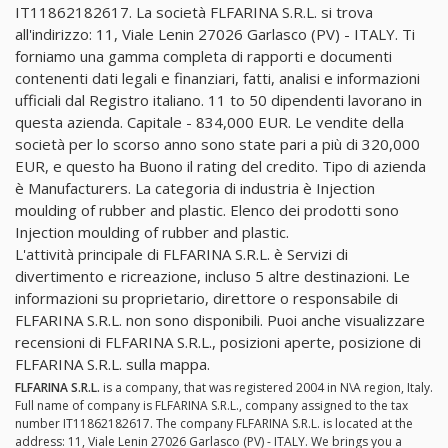
IT11862182617. La società FLFARINA S.R.L. si trova
all'indirizzo: 11, Viale Lenin 27026 Garlasco (PV) - ITALY. Ti
forniamo una gamma completa di rapporti e documenti
contenenti dati legali e finanziari, fatti, analisi e informazioni
ufficiali dal Registro italiano. 11 to 50 dipendenti lavorano in
questa azienda. Capitale - 834,000 EUR. Le vendite della
società per lo scorso anno sono state pari a più di 320,000
EUR, e questo ha Buono il rating del credito. Tipo di azienda
è Manufacturers. La categoria di industria è Injection
moulding of rubber and plastic. Elenco dei prodotti sono
Injection moulding of rubber and plastic.
L'attività principale di FLFARINA S.R.L. è Servizi di
divertimento e ricreazione, incluso 5 altre destinazioni. Le
informazioni su proprietario, direttore o responsabile di
FLFARINA S.R.L. non sono disponibili. Puoi anche visualizzare
recensioni di FLFARINA S.R.L., posizioni aperte, posizione di
FLFARINA S.R.L. sulla mappa.
FLFARINA S.R.L.
is a company, that was registered 2004 in N\A region, Italy.
Full name of company is FLFARINA S.R.L., company assigned to the tax
number IT11862182617. The company FLFARINA S.R.L. is located at the
address: 11, Viale Lenin 27026 Garlasco (PV) - ITALY. We brings you a