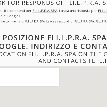
K FOR RESPONDS OF FLI.L.P.R.A. 
tutti i commenti per
FLI.L.P.R.A. SPA
. Lascia una risposta per
FLI.L
In e Google+
l the comments for
FLI.L.P.R.A. SPA
. Leave a respond for
FLI.L.P.R.A. SPA
. FLI.L.P
POSIZIONE FLI.L.P.R.A. SP
OOGLE. INDIRIZZO E CONTATT
OCATION FLI.L.P.R.A. SPA ON THE
AND CONTACTS FLI.L.P