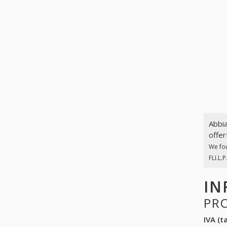
Abbia
offer
We fo
FLI.L.
IN
PR
IVA (ta