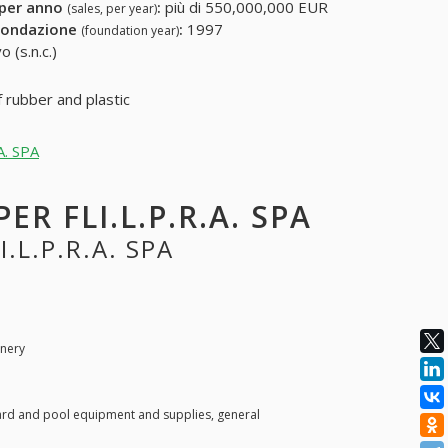
 per anno
:
più di 550,000,000 EUR
(sales, per year)
fondazione
:
1997
(foundation year)
 (s.n.c.)
 rubber and plastic
A. SPA
ER FLI.L.P.R.A. SPA
.L.P.R.A. SPA
inery
iard and pool equipment and supplies, general