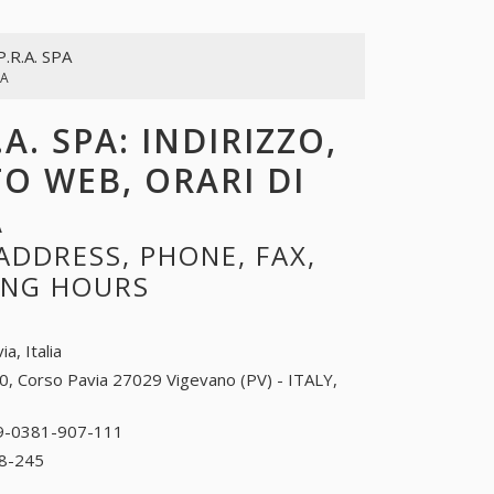
P.R.A. SPA
PA
.A. SPA: INDIRIZZO,
TO WEB, ORARI DI
A
 ADDRESS, PHONE, FAX,
NING HOURS
ia, Italia
0, Corso Pavia 27029 Vigevano (PV) - ITALY,
9-0381-907-111
39-0381-907-111
8-245
39-038-188-245