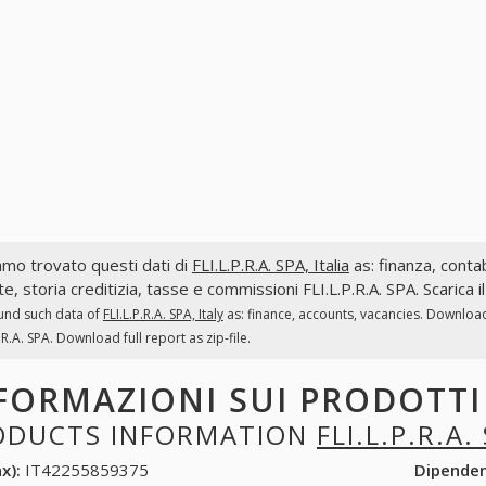
mo trovato questi dati di
FLI.L.P.R.A. SPA, Italia
as: finanza, contabi
te, storia creditizia, tasse e commissioni FLI.L.P.R.A. SPA. Scarica 
und such data of
FLI.L.P.R.A. SPA, Italy
as: finance, accounts, vacancies. Download
P.R.A. SPA. Download full report as zip-file.
FORMAZIONI SUI PRODOTT
ODUCTS INFORMATION
FLI.L.P.R.A.
x):
IT42255859375
Dipende