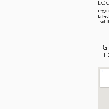
LOO
Leggi 
Linked
Read al
G
L