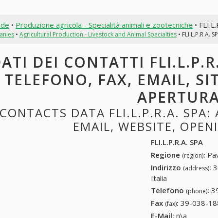
nde
•
Produzione agricola - Specialità animali e zootecniche
• FLI.L.
anies
•
Agricultural Production - Livestock and Animal Specialties
• FLI.L.P.R.A. S
ATI DEI CONTATTI FLI.L.P.R
TELEFONO, FAX, EMAIL, SI
APERTUR
CONTACTS DATA FLI.L.P.R.A. SPA:
EMAIL, WEBSITE, OPE
FLI.L.P.R.A. SPA
Regione
:
Pav
(region)
Indirizzo
:
3
(address)
Italia
Telefono
:
3
(phone)
Fax
:
39-038-18
(fax)
E-Mail:
n\a