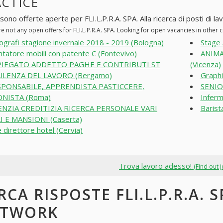
ACTICE
sono offerte aperte per FLI.L.P.R.A. SPA. Alla ricerca di posti di la
e not any open offers for FLI.L.P.R.A. SPA. Looking for open vacancies in other
ografi stagione invernale 2018 - 2019 (Bologna)
Stage 
tatore mobili con patente C (Fontevivo)
ANIMA
PIEGATO ADDETTO PAGHE E CONTRIBUTI ST
(Vicenza)
LENZA DEL LAVORO (Bergamo)
Graphi
SPONSABILE, APPRENDISTA PASTICCERE,
SENIO
NISTA (Roma)
Inferm
NZIA CREDITIZIA RICERCA PERSONALE VARI
Barist
I E MANSIONI (Caserta)
e direttore hotel (Cervia)
Trova lavoro adesso!
(Find out 
RCA RISPOSTE FLI.L.P.R.A. 
ETWORK