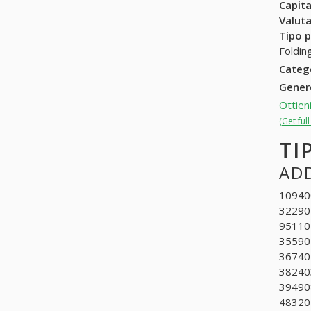
Capit
Valuta
Tipo p
Foldin
Categ
Gene
Ottien
(Get ful
TI
ADD
109400
322904
951101
355902
367402
382403
394908
48320