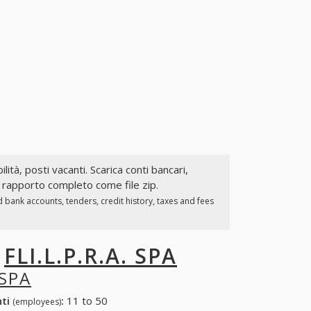
lità, posti vacanti. Scarica conti bancari,
il rapporto completo come file zip.
 bank accounts, tenders, credit history, taxes and fees
I
FLI.L.P.R.A. SPA
 SPA
nti
:
11 to 50
(employees)