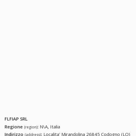
FLFIAP SRL
Regione
:
N\A, Italia
(region)
Indirizzo
:
Localita' Mirandolina 26845 Codogno (LO)
(address)