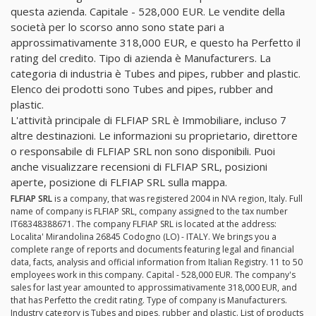
questa azienda. Capitale - 528,000 EUR. Le vendite della
società per lo scorso anno sono state pari a
approssimativamente 318,000 EUR, e questo ha Perfetto il
rating del credito. Tipo di azienda è Manufacturers. La
categoria di industria è Tubes and pipes, rubber and plastic.
Elenco dei prodotti sono Tubes and pipes, rubber and
plastic.
L'attività principale di FLFIAP SRL è Immobiliare, incluso 7
altre destinazioni. Le informazioni su proprietario, direttore
o responsabile di FLFIAP SRL non sono disponibili. Puoi
anche visualizzare recensioni di FLFIAP SRL, posizioni
aperte, posizione di FLFIAP SRL sulla mappa.
FLFIAP SRL
is a company, that was registered 2004 in N\A region, Italy. Full
name of company is FLFIAP SRL, company assigned to the tax number
IT68348388671. The company FLFIAP SRL is located at the address:
Localita' Mirandolina 26845 Codogno (LO) - ITALY. We brings you a
complete range of reports and documents featuring legal and financial
data, facts, analysis and official information from Italian Registry. 11 to 50
employees work in this company. Capital - 528,000 EUR. The company's
sales for last year amounted to approssimativamente 318,000 EUR, and
that has Perfetto the credit rating. Type of company is Manufacturers.
Industry category is Tubes and pipes, rubber and plastic. List of products