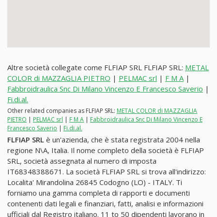
Altre società collegate come FLFIAP SRL FLFIAP SRL:
METAL
COLOR di MAZZAGLIA PIETRO
|
PELMAC srl
|
F M A
|
Fabbroidraulica Snc Di Milano Vincenzo E Francesco Saverio
|
Fi.di.al.
Other related companies as FLFIAP SRL:
METAL COLOR di MAZZAGLIA
PIETRO
|
PELMAC srl
|
F M A
|
Fabbroidraulica Snc Di Milano Vincenzo E
Francesco Saverio
|
Fi.di.al.
FLFIAP SRL
è un'azienda, che è stata registrata 2004 nella
regione N\A, Italia. Il nome completo della società è FLFIAP
SRL, società assegnata al numero di imposta
IT68348388671. La società FLFIAP SRL si trova all'indirizzo:
Localita' Mirandolina 26845 Codogno (LO) - ITALY. Ti
forniamo una gamma completa di rapporti e documenti
contenenti dati legali e finanziari, fatti, analisi e informazioni
ufficiali dal Registro italiano. 11 to 50 dipendenti lavorano in