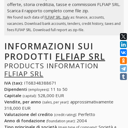
offerte, storia creditizia, tasse e commissioni FLFIAP SRL.
Scarica il rapporto completo come file zip.
We found such data of
FLFIAP SRL, Italy
as: finance, accounts,
vacancies. Download bank accounts, tenders, credit history, taxes and
fees FLFIAP SRL. Download full report as zip-file.
INFORMAZIONI SUI
PRODOTTI
FLFIAP SRL
PRODUCTS INFORMATION
FLFIAP SRL
IVA (tax):
IT68348388671
Dipendenti
:
11 to 50
(employees)
Capitale
:
528,000 EUR
(capital)
Vendite, per anno
:
approssimativamente
(sales, per year)
318,000 EUR
Valutazione del credito
:
Perfetto
(credit rating)
Anno di fondazione
:
2004
(foundation year)
Tipo principale di società
:
Società a
(main type of company)