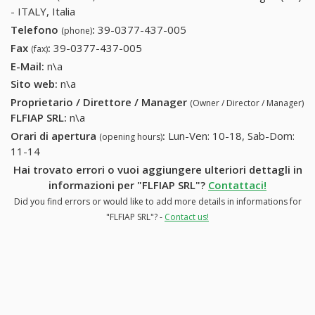
- ITALY, Italia
Telefono
:
39-0377-437-005
39-0377-437-005
(phone)
Fax
:
39-0377-437-005
39-0377-437-005
(fax)
E-Mail:
n\a
Sito web:
n\a
Proprietario / Direttore / Manager
(Owner / Director / Manager)
FLFIAP SRL
:
n\a
Orari di apertura
:
Lun-Ven: 10-18, Sab-Dom:
(opening hours)
11-14
Hai trovato errori o vuoi aggiungere ulteriori dettagli in
informazioni per "FLFIAP SRL"?
Contattaci!
Did you find errors or would like to add more details in informations for
"FLFIAP SRL"? -
Contact us!