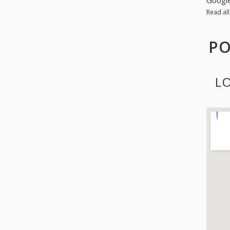
Read al
PO
L