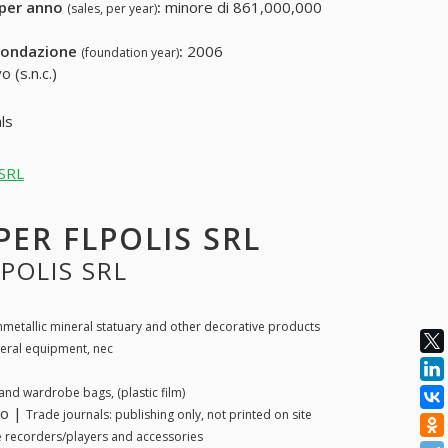
 per anno
:
minore di 861,000,000
(sales, per year)
fondazione
:
2006
(foundation year)
 (s.n.c.)
ls
 SRL
PER FLPOLIS SRL
LPOLIS SRL
metallic mineral statuary and other decorative products
eral equipment, nec
nd wardrobe bags, (plastic film)
to |
Trade journals: publishing only, not printed on site
e recorders/players and accessories