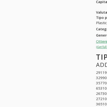
Capit
Valuta
Tipo p
Plastic
Categ
Gene
Ottien
(Get ful
TI
ADD
291199
329904
357700
653104
267301
272101
365102