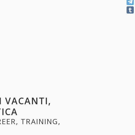
I VACANTI,
TICA
REER, TRAINING,