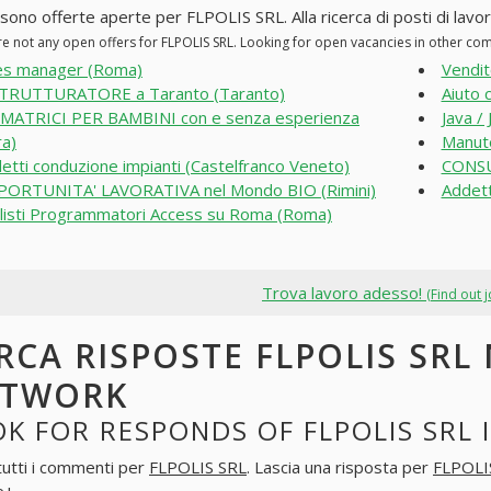
 sono offerte aperte per FLPOLIS SRL. Alla ricerca di posti di lavor
re not any open offers for FLPOLIS SRL. Looking for open vacancies in other co
es manager (Roma)
Vendit
TRUTTURATORE a Taranto (Taranto)
Aiuto 
MATRICI PER BAMBINI con e senza esperienza
Java /
ra)
Manute
etti conduzione impianti (Castelfranco Veneto)
CONSU
ORTUNITA' LAVORATIVA nel Mondo BIO (Rimini)
Addett
listi Programmatori Access su Roma (Roma)
Trova lavoro adesso!
(Find out 
RCA RISPOSTE FLPOLIS SRL 
ETWORK
K FOR RESPONDS OF FLPOLIS SRL 
tutti i commenti per
FLPOLIS SRL
. Lascia una risposta per
FLPOLI
e+