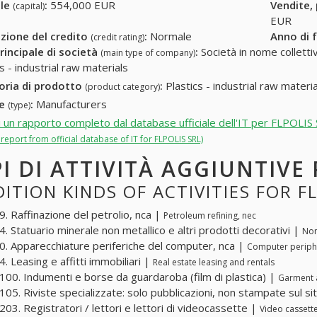
ale
:
554,000 EUR
Vendite,
(capital)
EUR
zione del credito
:
Normale
Anno di 
(credit rating)
rincipale di società
:
Società in nome collettivo
(main type of company)
s - industrial raw materials
oria di prodotto
:
Plastics - industrial raw materia
(product category)
re
:
Manufacturers
(type)
i un rapporto completo dal database ufficiale dell'IT per FLPOLIS
l report from official database of IT for FLPOLIS SRL)
PI DI ATTIVITÀ AGGIUNTIVE 
ITION KINDS OF ACTIVITIES FOR F
. Raffinazione del petrolio, nca |
Petroleum refining, nec
. Statuario minerale non metallico e altri prodotti decorativi |
Non
. Apparecchiature periferiche del computer, nca |
Computer periph
. Leasing e affitti immobiliari |
Real estate leasing and rentals
00. Indumenti e borse da guardaroba (film di plastica) |
Garment a
05. Riviste specializzate: solo pubblicazioni, non stampate sul si
03. Registratori / lettori e lettori di videocassette |
Video cassett