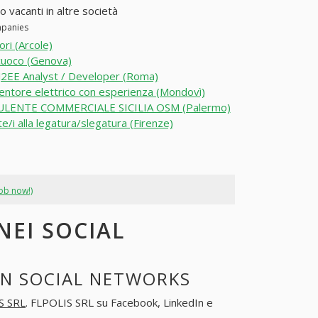
o vacanti in altre società
mpanies
ori (Arcole)
cuoco (Genova)
 J2EE Analyst / Developer (Roma)
ntore elettrico con esperienza (Mondovì)
LENTE COMMERCIALE SICILIA OSM (Palermo)
e/i alla legatura/slegatura (Firenze)
job now!)
NEI SOCIAL
IN SOCIAL NETWORKS
S SRL
. FLPOLIS SRL su Facebook, LinkedIn e