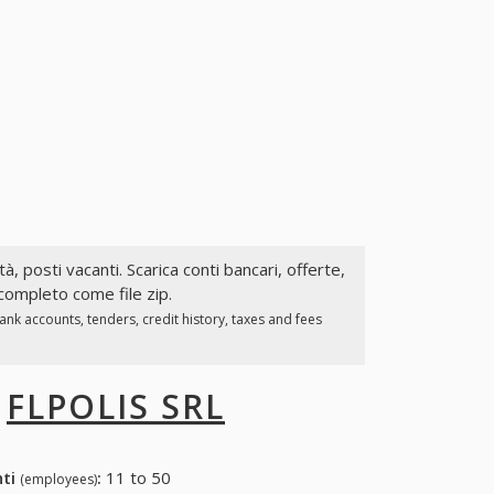
tà, posti vacanti. Scarica conti bancari, offerte,
 completo come file zip.
nk accounts, tenders, credit history, taxes and fees
I
FLPOLIS SRL
nti
:
11 to 50
(employees)