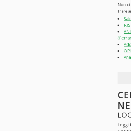
Non ci
There a
Sal
RIS
ANI
(Ferra
Add
OPP
Ana
CE
N
LOO
Leggi 
Googl