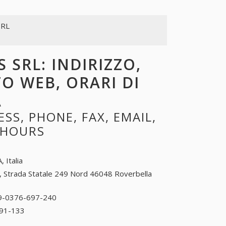
SRL
 SRL: INDIRIZZO,
TO WEB, ORARI DI
A
SS, PHONE, FAX, EMAIL,
 HOURS
, Italia
, Strada Statale 249 Nord 46048 Roverbella
9-0376-697-240
39-0376-697-240
91-133
39-0376-691-133