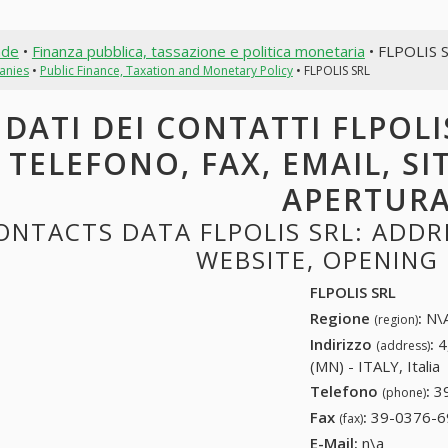
nde
•
Finanza pubblica, tassazione e politica monetaria
• FLPOLIS 
anies
•
Public Finance, Taxation and Monetary Policy
• FLPOLIS SRL
DATI DEI CONTATTI FLPOLIS
TELEFONO, FAX, EMAIL, SI
APERTUR
ONTACTS DATA FLPOLIS SRL: ADDRE
WEBSITE, OPENING
FLPOLIS SRL
Regione
:
N\A
(region)
Indirizzo
:
4
(address)
(MN) - ITALY, Italia
Telefono
:
3
(phone)
Fax
:
39-0376-6
(fax)
E-Mail:
n\a