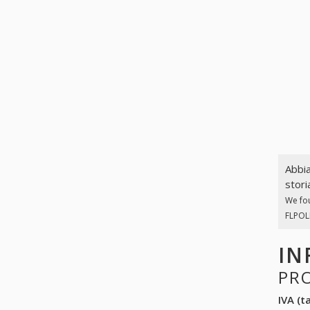
Abbia
stori
We fo
FLPOLI
IN
PR
IVA (ta